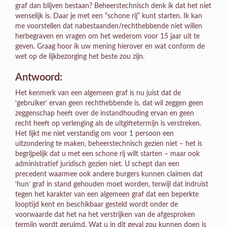
graf dan blijven bestaan? Beheerstechnisch denk ik dat het niet
wenselijk is. Daar je met een “schone rij” kunt starten. Ik kan
me voorstellen dat nabestaanden/rechthebbende niet willen
herbegraven en vragen om het wederom voor 15 jaar uit te
geven. Graag hoor ik uw mening hierover en wat conform de
wet op de lijkbezorging het beste zou zijn.
Antwoord:
Het kenmerk van een algemeen graf is nu juist dat de
‘gebruiker’ ervan geen rechthebbende is, dat wil zeggen geen
zeggenschap heeft over de instandhouding ervan en geen
recht heeft op verlenging als de uitgiftetermijn is verstreken.
Het lijkt me niet verstandig om voor 1 persoon een
uitzondering te maken, beheerstechnisch gezien niet – het is
begrijpelijk dat u met een schone rij wilt starten – maar ook
administratief juridisch gezien niet. U schept dan een
precedent waarmee ook andere burgers kunnen claimen dat
‘hun’ graf in stand gehouden moet worden, terwijl dat indruist
tegen het karakter van een algemeen graf dat een beperkte
looptijd kent en beschikbaar gesteld wordt onder de
voorwaarde dat het na het verstrijken van de afgesproken
termijn wordt geruimd. Wat u in dit geval zou kunnen doen is