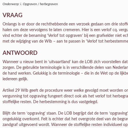
Onderwerp: i. Opgraven / herbegraven
VRAAG
Onlangs is er door de rechthebbende een verzoek gedaan om drie stoffe
halen om deze vervolgens te laten cremeren. Hier is een verlof cq. verg
vind echter de benaming ‘Verlof tot opgraven’ bij een grafkelder niet e
met de wijziging van de Wlb – aan te passen in ‘Verlof tot herbestemmen
ANTWOORD
Wanneer u nieuw bent in ‘uitvaartland’ kan de LOB zich voorstellen da
zorgen. De gebruikte terminologie is in verschillende delen van Nederlan
de hand werken. Gelukkig is de terminologie – die in de Wet op de lijk
iedereen gelijk.
Artikel 29 Wlb geeft de procedure weer welke gevolgd moet worden om
vergunning tot opgraving fungeert direct ook als het verlof tot herbegra
stoffelijke resten. De herbestemming is dus vastgelegd.
Blijft de term ‘opgraving’ staan. De LOB begrijpt dat de term ‘opgraving
ongelukkig overkomt. Feit is echter dat het overgrote deel van de begr
zandgraf uitgevoerd wordt. Wanneer de stoffelijke resten individueel o