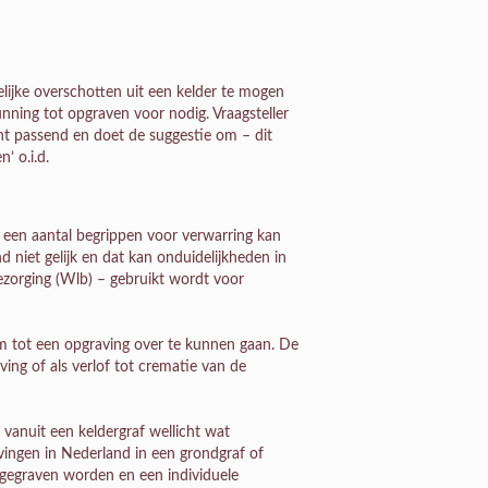
lijke overschotten uit een kelder te mogen
unning tot opgraven voor nodig. Vraagsteller
cht passend en doet de suggestie om – dit
’ o.i.d.
t een aantal begrippen voor verwarring kan
d niet gelijk en dat kan onduidelijkheden in
bezorging (Wlb) – gebruikt wordt voor
 tot een opgraving over te kunnen gaan. De
ving of als verlof tot crematie van de
’ vanuit een keldergraf wellicht wat
avingen in Nederland in een grondgraf of
pgegraven worden en een individuele