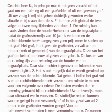
Geachte heer K., In principe maakt het geen verschil of het
gaat om een ruiming uit een grafkelder of uit een gewoon graf.
Uit uw vraag is mij niet geheel duidelijk geworden welke
situatie er bij u aan de orde is. Er kunnen zich globaal de twee
volgende twee mogelijkheden voordoen 1. De ruiming kan
plaats vinden door de houder/beheerder van de begraafplaats
nadat de grafrusttermijn van 10 jaar is verlopen en de
rechthebbende heeft aangegeven geen prijs meer te stellen op
het graf. Het graf, in dit geval de grafkelder, vervalt aan de
houder (kerk of gemeente) van de begraafplaats. Deze kan het
graf (de kelder) opnieuw uitgeven voor gebruik. De kosten van
de ruiming zijn voor rekening van de houder van de
begraafplaats. Daar staan echter tegenover de inkomsten van
nieuwe uitgifte. 2. Het is ook mogelijk dat er wordt geruimd op
verzoek van de rechthebbende. Dat gebeurt indien het graf vol
is en de rechthebbende heeft verzocht om ruimte te maken
voor een volgende overledene. De kosten worden dan in
rekening gebracht bij de rechthebbende. Uw tarievenlijst moet
daar uiteraard wel in voorzien. De stoffelijke resten kunnen
worden gelegd in een verzamelgraf of in het geval van ad 2
onder in de grafkelder worden gelegd. Voor de
ruimingwerkzaamheden is geen vergunning nodig. Ze kunnen