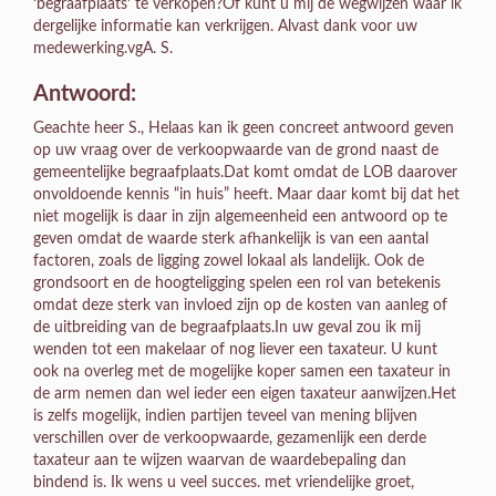
‘begraafplaats’ te verkopen?Of kunt u mij de wegwijzen waar ik
dergelijke informatie kan verkrijgen. Alvast dank voor uw
medewerking.vgA. S.
Antwoord:
Geachte heer S., Helaas kan ik geen concreet antwoord geven
op uw vraag over de verkoopwaarde van de grond naast de
gemeentelijke begraafplaats.Dat komt omdat de LOB daarover
onvoldoende kennis “in huis” heeft. Maar daar komt bij dat het
niet mogelijk is daar in zijn algemeenheid een antwoord op te
geven omdat de waarde sterk afhankelijk is van een aantal
factoren, zoals de ligging zowel lokaal als landelijk. Ook de
grondsoort en de hoogteligging spelen een rol van betekenis
omdat deze sterk van invloed zijn op de kosten van aanleg of
de uitbreiding van de begraafplaats.In uw geval zou ik mij
wenden tot een makelaar of nog liever een taxateur. U kunt
ook na overleg met de mogelijke koper samen een taxateur in
de arm nemen dan wel ieder een eigen taxateur aanwijzen.Het
is zelfs mogelijk, indien partijen teveel van mening blijven
verschillen over de verkoopwaarde, gezamenlijk een derde
taxateur aan te wijzen waarvan de waardebepaling dan
bindend is. Ik wens u veel succes. met vriendelijke groet,