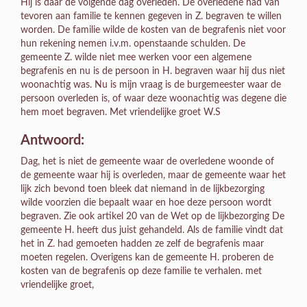
Hij is daar de volgende dag overleden. De overledene had van
tevoren aan familie te kennen gegeven in Z. begraven te willen
worden. De familie wilde de kosten van de begrafenis niet voor
hun rekening nemen i.v.m. openstaande schulden. De
gemeente Z. wilde niet mee werken voor een algemene
begrafenis en nu is de persoon in H. begraven waar hij dus niet
woonachtig was. Nu is mijn vraag is de burgemeester waar de
persoon overleden is, of waar deze woonachtig was degene die
hem moet begraven. Met vriendelijke groet W.S
Antwoord:
Dag, het is niet de gemeente waar de overledene woonde of
de gemeente waar hij is overleden, maar de gemeente waar het
lijk zich bevond toen bleek dat niemand in de lijkbezorging
wilde voorzien die bepaalt waar en hoe deze persoon wordt
begraven. Zie ook artikel 20 van de Wet op de lijkbezorging De
gemeente H. heeft dus juist gehandeld. Als de familie vindt dat
het in Z. had gemoeten hadden ze zelf de begrafenis maar
moeten regelen. Overigens kan de gemeente H. proberen de
kosten van de begrafenis op deze familie te verhalen. met
vriendelijke groet,