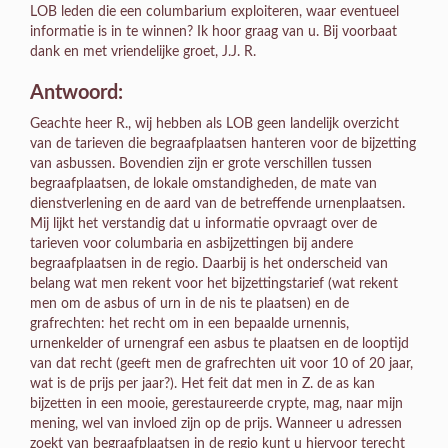
LOB leden die een columbarium exploiteren, waar eventueel
informatie is in te winnen? Ik hoor graag van u. Bij voorbaat
dank en met vriendelijke groet, J.J. R.
Antwoord:
Geachte heer R., wij hebben als LOB geen landelijk overzicht
van de tarieven die begraafplaatsen hanteren voor de bijzetting
van asbussen. Bovendien zijn er grote verschillen tussen
begraafplaatsen, de lokale omstandigheden, de mate van
dienstverlening en de aard van de betreffende urnenplaatsen.
Mij lijkt het verstandig dat u informatie opvraagt over de
tarieven voor columbaria en asbijzettingen bij andere
begraafplaatsen in de regio. Daarbij is het onderscheid van
belang wat men rekent voor het bijzettingstarief (wat rekent
men om de asbus of urn in de nis te plaatsen) en de
grafrechten: het recht om in een bepaalde urnennis,
urnenkelder of urnengraf een asbus te plaatsen en de looptijd
van dat recht (geeft men de grafrechten uit voor 10 of 20 jaar,
wat is de prijs per jaar?). Het feit dat men in Z. de as kan
bijzetten in een mooie, gerestaureerde crypte, mag, naar mijn
mening, wel van invloed zijn op de prijs. Wanneer u adressen
zoekt van begraafplaatsen in de regio kunt u hiervoor terecht