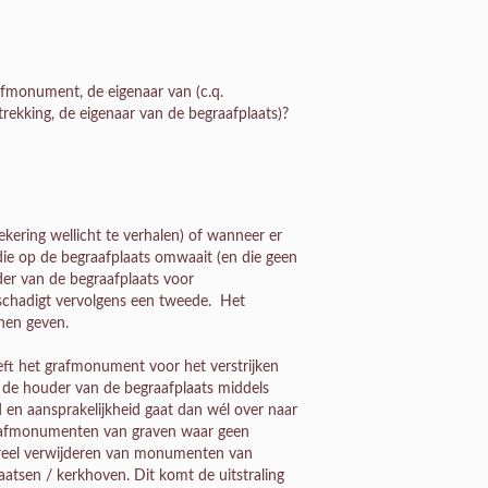
afmonument, de eigenaar van (c.q.
rekking, de eigenaar van de begraafplaats)?
ekering wellicht te verhalen) of wanneer er
die op de begraafplaats omwaait (en die geen
der van de begraafplaats voor
schadigt vervolgens een tweede. Het
nen geven.
eft het grafmonument voor het verstrijken
t de houder van de begraafplaats middels
en aansprakelijkheid gaat dan wél over naar
 grafmonumenten van graven waar geen
tureel verwijderen van monumenten van
atsen / kerkhoven. Dit komt de uitstraling