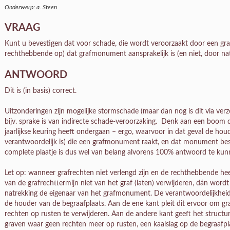
Onderwerp: a. Steen
VRAAG
Kunt u bevestigen dat voor schade, die wordt veroorzaakt door een gr
rechthebbende op) dat grafmonument aansprakelijk is (en niet, door nat
ANTWOORD
Dit is (in basis) correct.
Uitzonderingen zijn mogelijke stormschade (maar dan nog is dit via verz
bijv. sprake is van indirecte schade-veroorzaking. Denk aan een boom 
jaarlijkse keuring heeft ondergaan – ergo, waarvoor in dat geval de hou
verantwoordelijk is) die een grafmonument raakt, en dat monument be
complete plaatje is dus wel van belang alvorens 100% antwoord te kun
Let op: wanneer grafrechten niet verlengd zijn en de rechthebbende he
van de grafrechttermijn niet van het graf (laten) verwijderen, dán word
natrekking de eigenaar van het grafmonument. De verantwoordelijkheid 
de houder van de begraafplaats. Aan de ene kant pleit dit ervoor om
rechten op rusten te verwijderen. Aan de andere kant geeft het struc
graven waar geen rechten meer op rusten, een kaalslag op de begraafpla