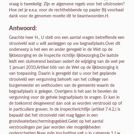
vraag is tweeledig: Zijn er algemene regels voor het uitstrooien?
Hoe zet je e.e.a. voor de rechthebbende op papier Bij voorbaat
dank voor de genomen moeite dit te beantwoorden.H.
Antwoord:
Geachte heer H., U stelt ons een aantal vragen betreffende een
strooiveld wat u wilt aanleggen op uw begraafplaats.Over dit
onderwerp is het een en ander geregeld in de Wet op de
lijkbezorging en de Inspectie richtlijn lijkbezorging.De laatste
leidt een sluimerend bestaan sedert de wijziging van de wet per
1 januari 2010.Artikel 66b van de Wet op de lijkbezorging is
van toepassing. Daarin is geregeld dat u voor het geplande
strooiveld een vergunning behoeft van het college van
burgemeester en wethouders van de gemeente waarin de
begraafplaats is gelegen. Overigens is het aan te bevelen de
vergunning voor de gehele begraafplaats te vragen. Er kan in
de toekomst desgewenst dan ook as worden verstrooid op of
in particuliere graven. In de Inspectierichtlijn (artikel 7.4.2.) is
bepaald dat het strooiveld niet mag liggen in een
grondwaterbeschermingsgebied.Gelet op het aantal
verstrooiingen per jaar worden vier mogelijkheden
onderscheiden.Naar mijn inschatting valt u in categorie 1 t.w.