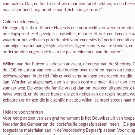
van maken. Dat, en het feit dat we maar één tarief hebben, is een heikel 
maar daar heeft nog nooit iemand zich aan gestoord.”
Gulden middenweg
De begraafplaats in Almere Haven is een voorbeeld van werken zonde
meldingsplicht. Het gevolg is creativiteit, maar er zit ook een keerzijde 
waardoor het zelfs een geliefde plek voor excursies is,” vertelt een ui
sommige creatief aangelegde vijvertjes liggen zomers wel te stinken, e
onderhouden ergeren zich aan de paardebloemen van de buren.”
Willem van der Putten is juridisch adviseur, directeur van de Stichting
de LOB én auteur van een aantal boeken over recht en regels op begraaf
golfbewegingen in de tijd. “Als er veel vergunningen en procedures zijn,
kan. Worden ze afgeschaft, dan is er geen controle meer. Als er dan ine
zomaar weg. De volgende familie vraagt dan om ook een uitzondering 
halve wereld, en de brave burger die zich netjes aan de regels houdt, wo
gebeuren er dingen die je eigenlijk niet zou willen. Je moet steeds naa
Heldere voorschriften
Voor het plaatsen van een grafmonument is het Bouwbesluit van toepassi
Nederlandse Gemeenten de ‘portefeuille begraafplaatsen’ heeft: “De 
toegestane materialen aan in de Verordening Begraafplaatsen. Voor ding