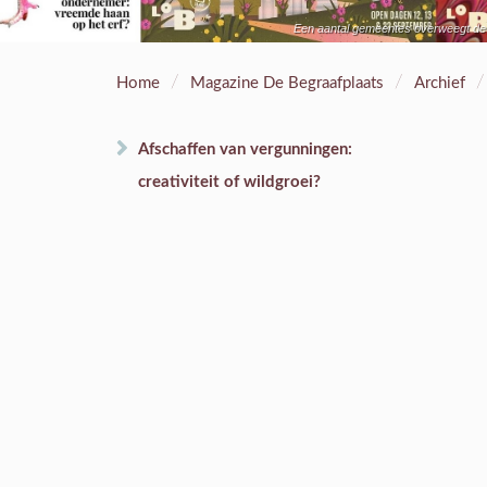
Een aantal gemeentes overweegt de v
/
/
/
Home
Magazine De Begraafplaats
Archief
Afschaffen van vergunningen:
creativiteit of wildgroei?