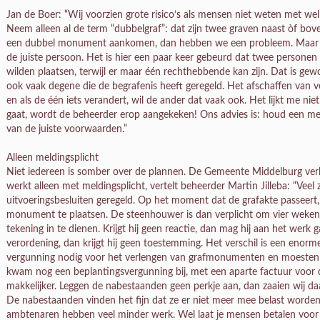
Jan de Boer: “Wij voorzien grote risico’s als mensen niet weten met w
Neem alleen al de term “dubbelgraf”: dat zijn twee graven naast òf boven
een dubbel monument aankomen, dan hebben we een probleem. Maar be
de juiste persoon. Het is hier een paar keer gebeurd dat twee person
wilden plaatsen, terwijl er maar één rechthebbende kan zijn. Dat is gew
ook vaak degene die de begrafenis heeft geregeld. Het afschaffen van v
en als de één iets verandert, wil de ander dat vaak ook. Het lijkt me niet
gaat, wordt de beheerder erop aangekeken! Ons advies is: houd een me
van de juiste voorwaarden.”
Alleen meldingsplicht
Niet iedereen is somber over de plannen. De Gemeente Middelburg verl
werkt alleen met meldingsplicht, vertelt beheerder Martin Jilleba: “Veel 
uitvoeringsbesluiten geregeld. Op het moment dat de grafakte passeert
monument te plaatsen. De steenhouwer is dan verplicht om vier weken
tekening in te dienen. Krijgt hij geen reactie, dan mag hij aan het werk
verordening, dan krijgt hij geen toestemming. Het verschil is een enorm
vergunning nodig voor het verlengen van grafmonumenten en moesten 
kwam nog een beplantingsvergunning bij, met een aparte factuur voor 
makkelijker. Leggen de nabestaanden geen perkje aan, dan zaaien wij daa
De nabestaanden vinden het fijn dat ze er niet meer mee belast worden
ambtenaren hebben veel minder werk. Wel laat je mensen betalen voor 