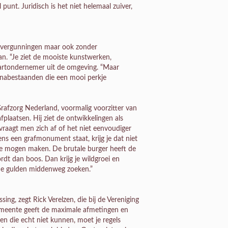
punt. Juridisch is het niet helemaal zuiver,
r vergunningen maar ook zonder
aan. “Je ziet de mooiste kunstwerken,
tvaartondernemer uit de omgeving. “Maar
n nabestaanden die een mooi perkje
 Grafzorg Nederland, voormalig voorzitter van
plaatsen. Hij ziet de ontwikkelingen als
 vraagt men zich af of het niet eenvoudiger
ens een grafmonument staat, krijg je dat niet
te mogen maken. De brutale burger heeft de
rdt dan boos. Dan krijg je wildgroei en
r de gulden middenweg zoeken.”
ng, zegt Rick Verelzen, die bij de Vereniging
gemeente geeft de maximale afmetingen en
en die echt niet kunnen, moet je regels