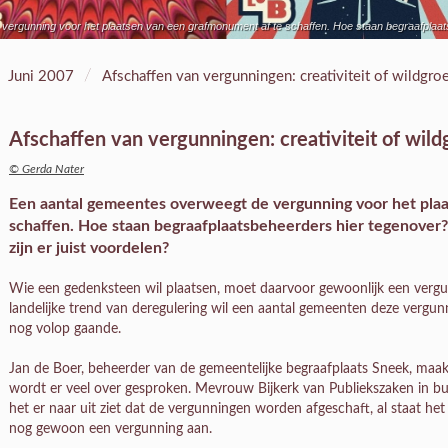
ergunning voor het plaatsen van een grafmonument af te schaffen. Hoe staan begraafplaatsb
/
Juni 2007
Afschaffen van vergunningen: creativiteit of wildgroe
Afschaffen van vergunningen: creativiteit of wild
© Gerda Nater
Een aantal gemeentes overweegt de vergunning voor het pla
schaffen. Hoe staan begraafplaatsbeheerders hier tegenover?
zijn er juist voordelen?
Wie een gedenksteen wil plaatsen, moet daarvoor gewoonlijk een vergu
landelijke trend van deregulering wil een aantal gemeenten deze vergunn
nog volop gaande.
Jan de Boer, beheerder van de gemeentelijke begraafplaats Sneek, maakt
wordt er veel over gesproken. Mevrouw Bijkerk van Publiekszaken in b
het er naar uit ziet dat de vergunningen worden afgeschaft, al staat h
nog gewoon een vergunning aan.