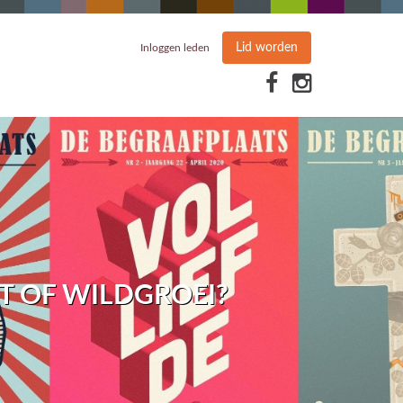
Lid worden
Inloggen leden
T OF WILDGROEI?