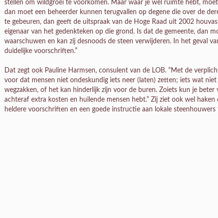
stellen om wildgroei te voorkomen. Maar waar je wel ruimte hebt, moet j
dan moet een beheerder kunnen terugvallen op degene die over de dereg
te gebeuren, dan geeft de uitspraak van de Hoge Raad uit 2002 houvast
eigenaar van het gedenkteken op die grond. Is dat de gemeente, dan mo
waarschuwen en kan zij desnoods de steen verwijderen. In het geval va
duidelijke voorschriften.”
Dat zegt ook Pauline Harmsen, consulent van de LOB. “Met de verplich
voor dat mensen niet ondeskundig iets neer (laten) zetten; iets wat nie
wegzakken, of het kan hinderlijk zijn voor de buren. Zoiets kun je bete
achteraf extra kosten en huilende mensen hebt.” Zij ziet ook wel hake
heldere voorschriften en een goede instructie aan lokale steenhouwer