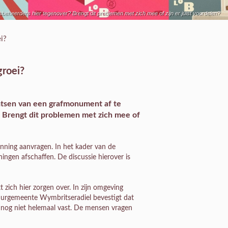
eheerders hier tegenover? Brengt dit problemen met zich mee of zijn er juist voordelen?
i?
groei?
atsen van een grafmonument af te
 Brengt dit problemen met zich mee of
nning aanvragen. In het kader van de
ingen afschaffen. De discussie hierover is
 zich hier zorgen over. In zijn omgeving
uurgemeente Wymbritseradiel bevestigt dat
et nog niet helemaal vast. De mensen vragen