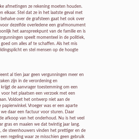
elke afmetingen ze rekening moeten houden.
 elkaar. Stel dat ze in het laatste geval met
halve over de grafsteen gaat het ook over
en voor dezelfde overledene een grafmonument
oonlijk het aanspreekpunt van de familie en is
ergunningen speelt momenteel in de politiek,
 goed om alles af te schaffen. Als het mis
ldingsplicht en stel mensen op de hoogte
eent al tien jaar geen vergunningen meer en
zaken zijn in de verordening en
, krijgt de aanvrager toestemming om een
 voor het plaatsen een verzoek met een
 gaan. Voldoet het ontwerp niet aan de
e papierwinkel. Vroeger was er een aparte
we daar een factuur voor sturen. Daar
de afkoop van het onderhoud. Nu is het veel
r gras en maaien we dat twintig jaar lang.
, de steenhouwers vinden het prettiger en de
een regeling waar ze misschien geen gebruik