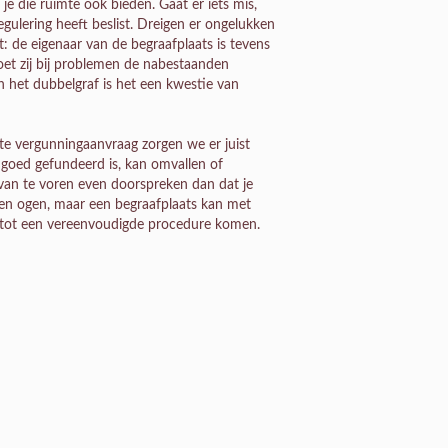
e die ruimte ook bieden. Gaat er iets mis,
ulering heeft beslist. Dreigen er ongelukken
: de eigenaar van de begraafplaats is tevens
et zij bij problemen de nabestaanden
n het dubbelgraf is het een kwestie van
te vergunningaanvraag zorgen we er juist
t goed gefundeerd is, kan omvallen of
r van te voren even doorspreken dan dat je
n en ogen, maar een begraafplaats kan met
s tot een vereenvoudigde procedure komen.