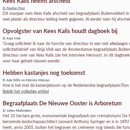
Kees Kalis neemt afscheid
© Pauline Prior
Dit voorjaar nam Kees Kalis afscheid van begraafplaats Buitenveldert in
veel plezier als directeur leiding heeft gegeven. Al eerder nam hij afsche
Opvolgster van Kees Kalis houdt dagboek bij
© Anja Vink
‘Graag solliciteer ik naar de functie van directeur in een niet alledaagse
sollicitatiebrief van Anja Vink aan de Amsterdamse begraafplaats Buiten
directeur over van Kees Kalis (zie het interview hiervoor). In dit dagboe
voor haar geheel nieuwe wereld.
Hebben kastanjes nog toekomst
© Ada Wille en Mariska Massop
Hoe is het met de kastanjeboom op de Nederlandse begraafplaats?Een 
Bekijk het volledige artikel
Begraafplaats De Nieuwe Ooster is Arboretum
© Johan Mullenders
Het 33 hectare grote, monumentale begraafpark (en crematorium) De 
beroemde landschapsarchitect Leonard Anthony Springer en is in 1892 
heeft, anno 2005, buiten het begraven en cremeren nog steeds die func