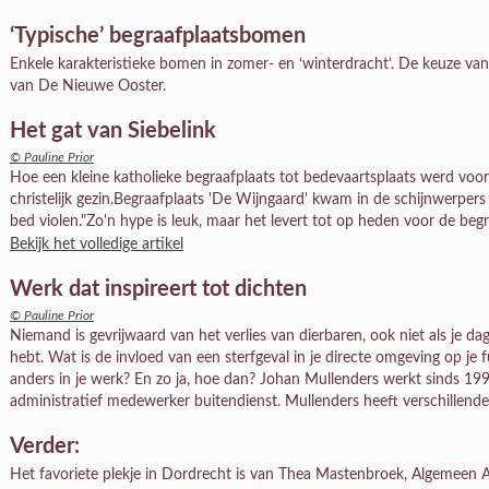
‘Typische’ begraafplaatsbomen
Enkele karakteristieke bomen in zomer- en ‘winterdracht’. De keuze va
van De Nieuwe Ooster.
Het gat van Siebelink
© Pauline Prior
Hoe een kleine katholieke begraafplaats tot bedevaartsplaats werd voo
christelijk gezin.Begraafplaats 'De Wijngaard' kwam in de schijnwerpers
bed violen."Zo'n hype is leuk, maar het levert tot op heden voor de begr
Bekijk het volledige artikel
Werk dat inspireert tot dichten
© Pauline Prior
Niemand is gevrijwaard van het verlies van dierbaren, ook niet als je 
hebt. Wat is de invloed van een sterfgeval in je directe omgeving op je 
anders in je werk? En zo ja, hoe dan? Johan Mullenders werkt sinds 1
administratief medewerker buitendienst. Mullenders heeft verschillende
Verder:
Het favoriete plekje in Dordrecht is van Thea Mastenbroek, Algemeen 