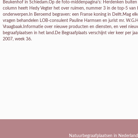
Beukenhof in Schiedam.Op de foto-middenpagina’s: Herdenken buiten de 
column heeft Hedy Vegter het over ruimen, nummer 3 in de top-5 van be
onderwerpen.In Beroemd begraven: een Franse koning in Delft.Mag elke
vragen behandelen LOB-consulent Pauline Harmsen en jurist mr. W.G.H
Vraagbaak.Informatie over nieuwe producten en diensten, en veel nieuw
begraafplaatsen in het land.De Begraafplaats verschijnt vier keer per j
2007, week 36.
Natuurbegraafplaatsen in Nederland