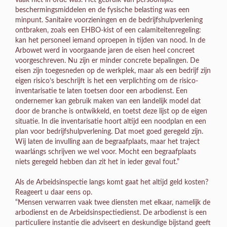
beschermingsmiddelen en de fysische belasting was een
minpunt. Sanitaire voorzieningen en de bedrijfshulpverlening
ontbraken, zoals een EHBO-kist of een calamiteitenregeling:
kan het personeel iemand oproepen in tijden van nood. In de
Arbowet werd in voorgaande jaren de eisen heel concreet
voorgeschreven. Nu zijn er minder concrete bepalingen. De
eisen zijn toegesneden op de werkplek, maar als een bedrijf zijn
eigen risico’s beschrijft is het een verplichting om de risico-
inventarisatie te laten toetsen door een arbodienst. Een
ondernemer kan gebruik maken van een landelijk model dat
door de branche is ontwikkeld, en toetst deze lijst op de eigen
situatie. In die inventarisatie hoort altijd een noodplan en een
plan voor bedrijfshulpverlening. Dat moet goed geregeld zijn.
Wij laten de invulling aan de begraafplaats, maar het traject
waarlángs schrijven we wel voor. Mocht een begraafplaats
niets geregeld hebben dan zit het in ieder geval fout.”
Als de Arbeidsinspectie langs komt gaat het altijd geld kosten?
Reageert u daar eens op.
“Mensen verwarren vaak twee diensten met elkaar, namelijk de
arbodienst en de Arbeidsinspectiedienst. De arbodienst is een
particuliere instantie die adviseert en deskundige bijstand geeft