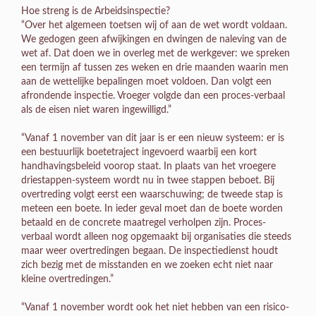
Hoe streng is de Arbeidsinspectie?
“Over het algemeen toetsen wij of aan de wet wordt voldaan.
We gedogen geen afwijkingen en dwingen de naleving van de
wet af. Dat doen we in overleg met de werkgever: we spreken
een termijn af tussen zes weken en drie maanden waarin men
aan de wettelijke bepalingen moet voldoen. Dan volgt een
afrondende inspectie. Vroeger volgde dan een proces-verbaal
als de eisen niet waren ingewilligd.”
“Vanaf 1 november van dit jaar is er een nieuw systeem: er is
een bestuurlijk boetetraject ingevoerd waarbij een kort
handhavingsbeleid voorop staat. In plaats van het vroegere
driestappen-systeem wordt nu in twee stappen beboet. Bij
overtreding volgt eerst een waarschuwing; de tweede stap is
meteen een boete. In ieder geval moet dan de boete worden
betaald en de concrete maatregel verholpen zijn. Proces-
verbaal wordt alleen nog opgemaakt bij organisaties die steeds
maar weer overtredingen begaan. De inspectiedienst houdt
zich bezig met de misstanden en we zoeken echt niet naar
kleine overtredingen.”
“Vanaf 1 november wordt ook het niet hebben van een risico-