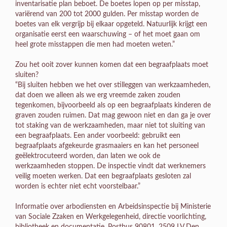
inventarisatie plan beboet. De boetes lopen op per misstap,
variërend van 200 tot 2000 gulden. Per misstap worden de
boetes van elk vergrijp bij elkaar opgeteld. Natuurlijk krijgt een
organisatie eerst een waarschuwing – of het moet gaan om
heel grote misstappen die men had moeten weten.”
Zou het ooit zover kunnen komen dat een begraafplaats moet
sluiten?
“Bij sluiten hebben we het over stilleggen van werkzaamheden,
dat doen we alleen als we erg vreemde zaken zouden
tegenkomen, bijvoorbeeld als op een begraafplaats kinderen de
graven zouden ruimen. Dat mag gewoon niet en dan ga je over
tot staking van de werkzaamheden, maar niet tot sluiting van
een begraafplaats. Een ander voorbeeld: gebruikt een
begraafplaats afgekeurde grasmaaiers en kan het personeel
geëlektrocuteerd worden, dan laten we ook de
werkzaamheden stoppen. De inspectie vindt dat werknemers
veilig moeten werken. Dat een begraafplaats gesloten zal
worden is echter niet echt voorstelbaar.”
Informatie over arbodiensten en Arbeidsinspectie bij Ministerie
van Sociale Zzaken en Werkgelegenheid, directie voorlichting,
bibliotheek en documentatie, Postbus 90801, 2509 LV Den