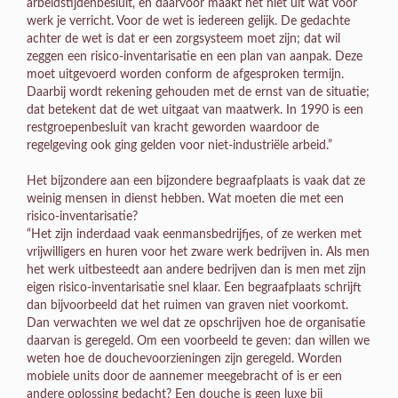
arbeidstijdenbesluit, en daarvoor maakt het niet uit wat voor
werk je verricht. Voor de wet is iedereen gelijk. De gedachte
achter de wet is dat er een zorgsysteem moet zijn; dat wil
zeggen een risico-inventarisatie en een plan van aanpak. Deze
moet uitgevoerd worden conform de afgesproken termijn.
Daarbij wordt rekening gehouden met de ernst van de situatie;
dat betekent dat de wet uitgaat van maatwerk. In 1990 is een
restgroepenbesluit van kracht geworden waardoor de
regelgeving ook ging gelden voor niet-industriële arbeid.”
Het bijzondere aan een bijzondere begraafplaats is vaak dat ze
weinig mensen in dienst hebben. Wat moeten die met een
risico-inventarisatie?
“Het zijn inderdaad vaak eenmansbedrijfjes, of ze werken met
vrijwilligers en huren voor het zware werk bedrijven in. Als men
het werk uitbesteedt aan andere bedrijven dan is men met zijn
eigen risico-inventarisatie snel klaar. Een begraafplaats schrijft
dan bijvoorbeeld dat het ruimen van graven niet voorkomt.
Dan verwachten we wel dat ze opschrijven hoe de organisatie
daarvan is geregeld. Om een voorbeeld te geven: dan willen we
weten hoe de douchevoorzieningen zijn geregeld. Worden
mobiele units door de aannemer meegebracht of is er een
andere oplossing bedacht? Een douche is geen luxe bij