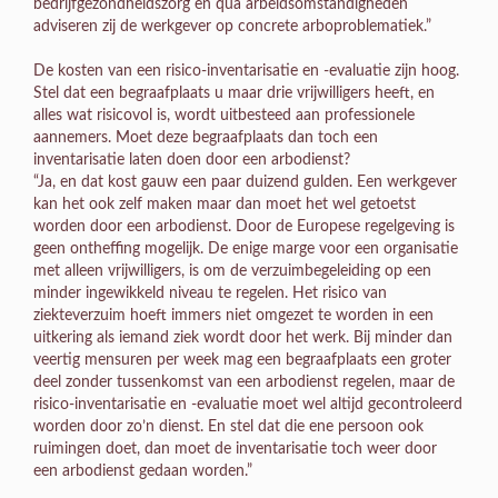
bedrijfgezondheidszorg en qua arbeidsomstandigheden
adviseren zij de werkgever op concrete arboproblematiek.”
De kosten van een risico-inventarisatie en -evaluatie zijn hoog.
Stel dat een begraafplaats u maar drie vrijwilligers heeft, en
alles wat risicovol is, wordt uitbesteed aan professionele
aannemers. Moet deze begraafplaats dan toch een
inventarisatie laten doen door een arbodienst?
“Ja, en dat kost gauw een paar duizend gulden. Een werkgever
kan het ook zelf maken maar dan moet het wel getoetst
worden door een arbodienst. Door de Europese regelgeving is
geen ontheffing mogelijk. De enige marge voor een organisatie
met alleen vrijwilligers, is om de verzuimbegeleiding op een
minder ingewikkeld niveau te regelen. Het risico van
ziekteverzuim hoeft immers niet omgezet te worden in een
uitkering als iemand ziek wordt door het werk. Bij minder dan
veertig mensuren per week mag een begraafplaats een groter
deel zonder tussenkomst van een arbodienst regelen, maar de
risico-inventarisatie en -evaluatie moet wel altijd gecontroleerd
worden door zo’n dienst. En stel dat die ene persoon ook
ruimingen doet, dan moet de inventarisatie toch weer door
een arbodienst gedaan worden.”