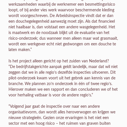
werkzaamheden waarbij de werknemer een besmettingsrisico
loopt, of bij ander vies werk waarvoor beschermende kleding
wordt voorgeschreven. De Arbeidsinspectie vindt dat er dan
een douchegelegenheid aanwezig moet zijn. Als dat financieel
niet haalbaar is, dan volstaat een andere wasgelegenheid. Het
is maatwerk en de noodzaak blijkt uit de evaluatie van het
risico-onderzoek; dus wanneer men alleen maar wat grasmaait,
wordt een werkgever echt niet gedwongen om een douche te
laten maken.”
Is het project alleen gericht op het zuiden van Nederland?
“De bedrijfstakgerichte aanpak geldt landelijk, maar dat wil niet
zeggen dat we in alle regio’s dezelfde inspecties uitvoeren. Dit
pilot-onderzoek kwam voort uit het gebrek aan kennis van de
branche. We plannen zo’n onderzoek in één of twee regio’s.
Hierover maken we een rapport en dan concluderen we of het
voor herhaling vatbaar is voor de andere regio’s.”
“Volgend jaar gaat de inspectie over naar een andere
organisatievorm, dan wordt alles heroverwogen en krijgen we
nieuwe strategieën. Gezien onze ervaringen is het niet een
sector met een hoog risico – het ruimen van graven buiten