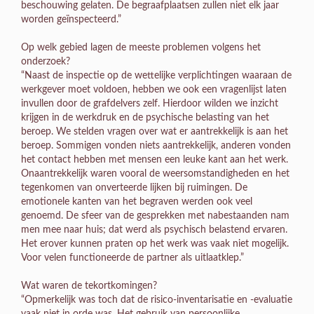
beschouwing gelaten. De begraafplaatsen zullen niet elk jaar
worden geïnspecteerd.”
Op welk gebied lagen de meeste problemen volgens het
onderzoek?
“Naast de inspectie op de wettelijke verplichtingen waaraan de
werkgever moet voldoen, hebben we ook een vragenlijst laten
invullen door de grafdelvers zelf. Hierdoor wilden we inzicht
krijgen in de werkdruk en de psychische belasting van het
beroep. We stelden vragen over wat er aantrekkelijk is aan het
beroep. Sommigen vonden niets aantrekkelijk, anderen vonden
het contact hebben met mensen een leuke kant aan het werk.
Onaantrekkelijk waren vooral de weersomstandigheden en het
tegenkomen van onverteerde lijken bij ruimingen. De
emotionele kanten van het begraven werden ook veel
genoemd. De sfeer van de gesprekken met nabestaanden nam
men mee naar huis; dat werd als psychisch belastend ervaren.
Het erover kunnen praten op het werk was vaak niet mogelijk.
Voor velen functioneerde de partner als uitlaatklep.”
Wat waren de tekortkomingen?
“Opmerkelijk was toch dat de risico-inventarisatie en -evaluatie
vaak niet in orde was. Het gebruik van persoonlijke