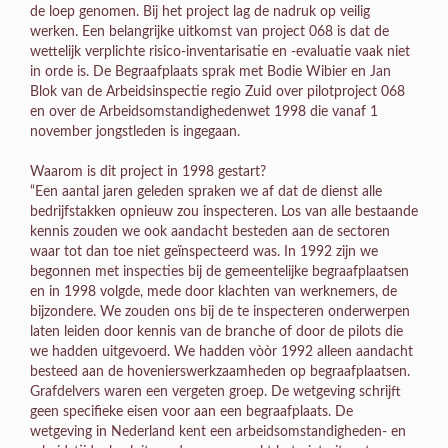
de loep genomen. Bij het project lag de nadruk op veilig
werken. Een belangrijke uitkomst van project 068 is dat de
wettelijk verplichte risico-inventarisatie en -evaluatie vaak niet
in orde is. De Begraafplaats sprak met Bodie Wibier en Jan
Blok van de Arbeidsinspectie regio Zuid over pilotproject 068
en over de Arbeidsomstandighedenwet 1998 die vanaf 1
november jongstleden is ingegaan.
Waarom is dit project in 1998 gestart?
“Een aantal jaren geleden spraken we af dat de dienst alle
bedrijfstakken opnieuw zou inspecteren. Los van alle bestaande
kennis zouden we ook aandacht besteden aan de sectoren
waar tot dan toe niet geïnspecteerd was. In 1992 zijn we
begonnen met inspecties bij de gemeentelijke begraafplaatsen
en in 1998 volgde, mede door klachten van werknemers, de
bijzondere. We zouden ons bij de te inspecteren onderwerpen
laten leiden door kennis van de branche of door de pilots die
we hadden uitgevoerd. We hadden vòòr 1992 alleen aandacht
besteed aan de hovenierswerkzaamheden op begraafplaatsen.
Grafdelvers waren een vergeten groep. De wetgeving schrijft
geen specifieke eisen voor aan een begraafplaats. De
wetgeving in Nederland kent een arbeidsomstandigheden- en