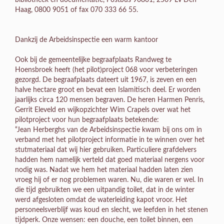
Haag, 0800 9051 of fax 070 333 66 55.
Dankzij de Arbeidsinspectie een warm kantoor
Ook bij de gemeentelijke begraafplaats Randweg te
Hoensbroek heeft (het pilot)project 068 voor verbeteringen
gezorgd. De begraafplaats dateert uit 1967, is zeven en een
halve hectare groot en bevat een Islamitisch deel. Er worden
jaarlijks circa 120 mensen begraven. De heren Harmen Penris,
Gerrit Eleveld en wijkopzichter Wim Crapels over wat het
pilotproject voor hun begraafplaats betekende:
“Jean Herberghs van de Arbeidsinspectie kwam bij ons om in
verband met het pilotproject informatie in te winnen over het
stutmateriaal dat wij hier gebruiken. Particuliere grafdelvers
hadden hem namelijk verteld dat goed materiaal nergens voor
nodig was. Nadat we hem het materiaal hadden laten zien
vroeg hij of er nog problemen waren. Nu, die waren er wel. In
die tijd gebruikten we een uitpandig toilet, dat in de winter
werd afgesloten omdat de waterleiding kapot vroor. Het
personeelsverblijf was koud en slecht, we leefden in het stenen
tijdperk. Onze wensen: een douche, een toilet binnen, een