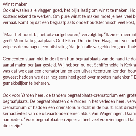
Winst maken
Ook al waaien alle vlaggen goed, het blijft lastig om winst te maken. Hol
kostendekkend te werken. Om pure winst te maken moet je heel veel beg
verhaal. Komt bij dat een begraafplaats onderhoudstechnisch veel kost
“Maar het hoort bij het uitvaartgebeuren,” vervolgt hij. “Ik zie er meer 
geeft Monuta-begraafplaats Oud Eik en Duin in Den Haag, met veel b
volgens de manager, een uitstraling ‘dat je in alle vakgebieden goed thuis
Gemeenten staan niet in de rij om hun begraafplaats van de hand te doen
aantal malen per jaar gesteld. Wij hebben nu net Schifferheide in Ker
was dat we daar een crematorium en een uitvaartcentrum konden bouwe
geweest hadden we daar nog eens heel goed over moeten nadenken.” E
gemakkelijker te beheren.
Ook voor Yarden heeft de tandem begraafplaats-crematorium een grote
begraafplaats. De begraafplaatsen die Yarden in het verleden heeft ver
crematorium of hadden een crematorium dicht in de buurt, licht direct
kernactiviteit van de uitvaartondernemer, aldus Van Wageningen. Daarin 
aanbieden. “Voor begraafplaatsen zijn er al heel veel voorzieningen. Da
die er zijn.”