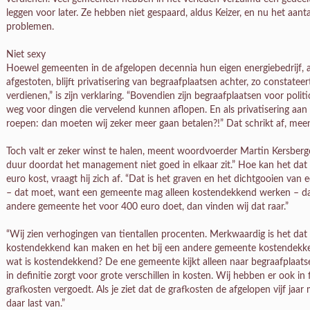
leggen voor later. Ze hebben niet gespaard, aldus Keizer, en nu het aant
problemen.
Niet sexy
Hoewel gemeenten in de afgelopen decennia hun eigen energiebedrijf, a
afgestoten, blijft privatisering van begraafplaatsen achter, zo constateer
verdienen,” is zijn verklaring. “Bovendien zijn begraafplaatsen voor polit
weg voor dingen die vervelend kunnen aflopen. En als privatisering aan 
roepen: dan moeten wij zeker meer gaan betalen?!” Dat schrikt af, meent
Toch valt er zeker winst te halen, meent woordvoerder Martin Kersberge
duur doordat het management niet goed in elkaar zit.” Hoe kan het dat
euro kost, vraagt hij zich af. “Dat is het graven en het dichtgooien van 
– dat moet, want een gemeente mag alleen kostendekkend werken – dan
andere gemeente het voor 400 euro doet, dan vinden wij dat raar.”
“Wij zien verhogingen van tientallen procenten. Merkwaardig is het d
kostendekkend kan maken en het bij een andere gemeente kostendekkend i
wat is kostendekkend? De ene gemeente kijkt alleen naar begraafplaatse
in definitie zorgt voor grote verschillen in kosten. Wij hebben er ook in fi
grafkosten vergoedt. Als je ziet dat de grafkosten de afgelopen vijf jaa
daar last van.”