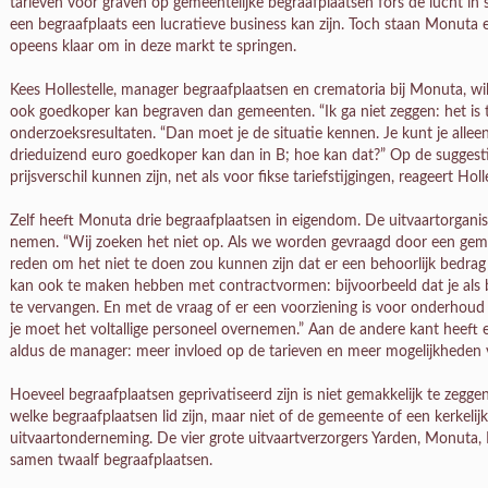
tarieven voor graven op gemeentelijke begraafplaatsen fors de lucht i
een begraafplaats een lucratieve business kan zijn. Toch staan Monuta 
opeens klaar om in deze markt te springen.
Kees Hollestelle, manager begraafplaatsen en crematoria bij Monuta, w
ook goedkoper kan begraven dan gemeenten. “Ik ga niet zeggen: het is te
onderzoeksresultaten. “Dan moet je de situatie kennen. Je kunt je alleen 
drieduizend euro goedkoper kan dan in B; hoe kan dat?” Op de suggesti
prijsverschil kunnen zijn, net als voor fikse tariefstijgingen, reageert Hol
Zelf heeft Monuta drie begraafplaatsen in eigendom. De uitvaartorganis
nemen. “Wij zoeken het niet op. Als we worden gevraagd door een ge
reden om het niet te doen zou kunnen zijn dat er een behoorlijk bedrag
kan ook te maken hebben met contractvormen: bijvoorbeeld dat je als b
te vervangen. En met de vraag of er een voorziening is voor onderho
je moet het voltallige personeel overnemen.” Aan de andere kant heeft 
aldus de manager: meer invloed op de tarieven en meer mogelijkheden
Hoeveel begraafplaatsen geprivatiseerd zijn is niet gemakkelijk te zegg
welke begraafplaatsen lid zijn, maar niet of de gemeente of een kerkelijke
uitvaartonderneming. De vier grote uitvaartverzorgers Yarden, Monuta,
samen twaalf begraafplaatsen.