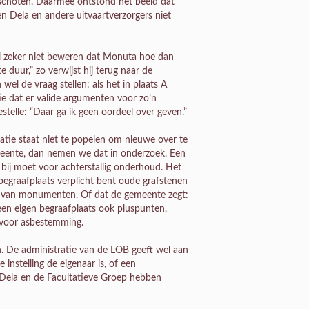
n schoten. Daarmee ontstond het beeld dat
en Dela en andere uitvaartverzorgers niet
il zeker niet beweren dat Monuta hoe dan
 duur,” zo verwijst hij terug naar de
wel de vraag stellen: als het in plaats A
e dat er valide argumenten voor zo’n
lestelle: “Daar ga ik geen oordeel over geven.”
atie staat niet te popelen om nieuwe over te
meente, dan nemen we dat in onderzoek. Een
 bij moet voor achterstallig onderhoud. Het
egraafplaats verplicht bent oude grafstenen
ud van monumenten. Of dat de gemeente zegt:
een eigen begraafplaats ook pluspunten,
 voor asbestemming.
en. De administratie van de LOB geeft wel aan
 instelling de eigenaar is, of een
 Dela en de Facultatieve Groep hebben