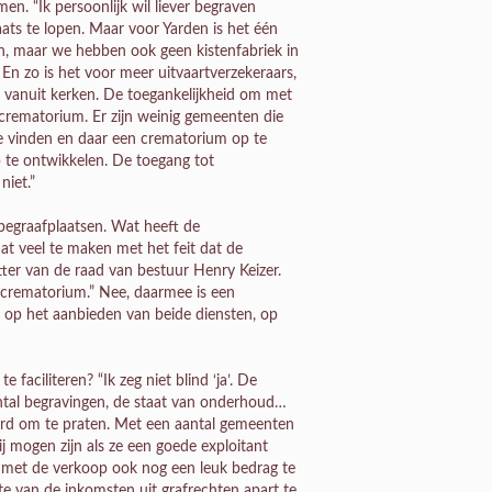
n. “Ik persoonlijk wil liever begraven
ts te lopen. Maar voor Yarden is het één
en, maar we hebben ook geen kistenfabriek in
 En zo is het voor meer uitvaartverzekeraars,
f vanuit kerken. De toegankelijkheid om met
 crematorium. Er zijn weinig gemeenten die
 te vinden en daar een crematorium op te
 te ontwikkelen. De toegang tot
niet.”
begraafplaatsen. Wat heeft de
dat veel te maken met het feit dat de
itter van de raad van bestuur Henry Keizer.
n crematorium.” Nee, daarmee is een
cht op het aanbieden van beide diensten, op
aciliteren? “Ik zeg niet blind ‘ja’. De
antal begravingen, de staat van onderhoud…
sseerd om te praten. Met een aantal gemeenten
ij mogen zijn als ze een goede exploitant
n met de verkoop ook nog een leuk bedrag te
e van de inkomsten uit grafrechten apart te