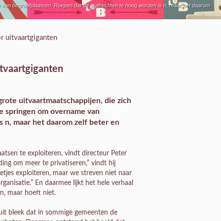
me van begraafplaatsen. Roepen dat de grafrechten te hoog worden is n, maar het daarom
 uitvaartgiganten
tvaartgiganten
rote uitvaartmaatschappijen, die zich
 te springen om overname van
s n, maar het daarom zelf beter en
atsen te exploiteren, vindt directeur Peter
ing om meer te privatiseren,” vindt hij
netjes exploiteren, maar we streven niet naar
rganisatie.” En daarmee lijkt het hele verhaal
n, maar hoeft niet.
it bleek dat in sommige gemeenten de