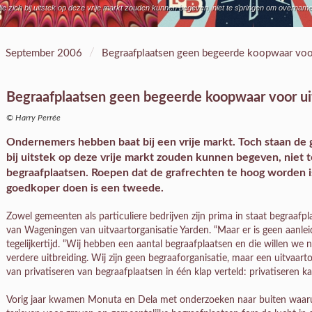
die zich bij uitstek op deze vrije markt zouden kunnen begeven, niet te springen om overna
/
September 2006
Begraafplaatsen geen begeerde koopwaar voor
Begraafplaatsen geen begeerde koopwaar voor ui
© Harry Perrée
Ondernemers hebben baat bij een vrije markt. Toch staan de g
bij uitstek op deze vrije markt zouden kunnen begeven, niet
begraafplaatsen. Roepen dat de grafrechten te hoog worden i
goedkoper doen is een tweede.
Zowel gemeenten als particuliere bedrijven zijn prima in staat begraafpla
van Wageningen van uitvaartorganisatie Yarden. “Maar er is geen aanleid
tegelijkertijd. “Wij hebben een aantal begraafplaatsen en die willen we 
verdere uitbreiding. Wij zijn geen begraaforganisatie, maar een uitvaarto
van privatiseren van begraafplaatsen in één klap verteld: privatiseren ka
Vorig jaar kwamen Monuta en Dela met onderzoeken naar buiten waaru