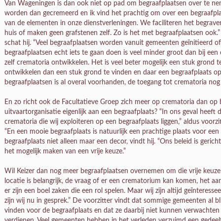
Van Wageningen is dan ook niet op pad om begraafplaatsen over te neme
worden dan gecremeerd en ik vind het prachtig om over een begraafplaa
van de elementen in onze dienstverleningen. We faciliteren het begrav
huis of maken geen grafstenen zelf. Zo is het met begraafplaatsen ook.”
schat hij. “Veel begraafplaatsen worden vanuit gemeenten geïnitieerd o
begraafplaatsen echt iets te gaan doen is veel minder groot dan bij een
zelf crematoria ontwikkelen. Het is veel beter mogelijk een stuk grond
ontwikkelen dan een stuk grond te vinden en daar een begraafplaats op
begraafplaatsen is al overal voorhanden, de toegang tot crematoria nog 
En zo richt ook de Facultatieve Groep zich meer op crematoria dan op 
uitvaartorganisatie eigenlijk aan een begraafplaats? “In ons geval heeft 
crematoria die wij exploiteren op een begraafplaats liggen,” aldus voorz
“En een mooie begraafplaats is natuurlijk een prachtige plaats voor ee
begraafplaats niet alleen maar een decor, vindt hij. “Ons beleid is geri
het mogelijk maken van een vrije keuze.”
Wil Keizer dan nog meer begraafplaatsen overnemen om die vrije keuze te f
locatie is belangrijk, de vraag of er een crematorium kan komen, het a
er zijn een boel zaken die een rol spelen. Maar wij zijn altijd geïntere
zijn wij nu in gesprek.” De voorzitter vindt dat sommige gemeenten al bl
vinden voor de begraafplaats en dat ze daarbij niet kunnen verwachte
verdienen. Veel gemeenten hebben in het verleden verzuimd een gedeelt