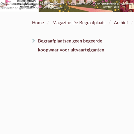
Ondernemers hebben baat bij een vrije markt. Toch staan de grote uitvaartmaatschappijen, 
zelf beter en goedkoper doen is een tweede.
/
/
/
Home
Magazine De Begraafplaats
Archief
Begraafplaatsen geen begeerde
koopwaar voor uitvaartgiganten