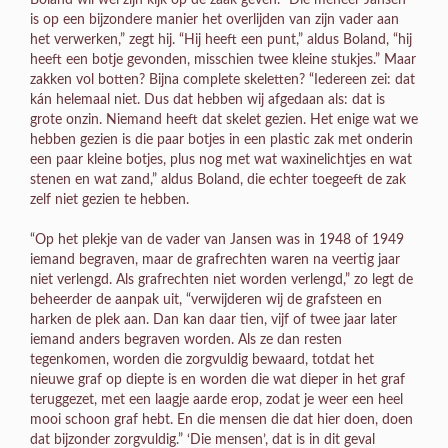
Boland wil wel zijn kijk op de zaak geven. “Die meneer Jansen
is op een bijzondere manier het overlijden van zijn vader aan
het verwerken,” zegt hij. “Hij heeft een punt,” aldus Boland, “hij
heeft een botje gevonden, misschien twee kleine stukjes.” Maar
zakken vol botten? Bijna complete skeletten? “Iedereen zei: dat
kán helemaal niet. Dus dat hebben wij afgedaan als: dat is
grote onzin. Niemand heeft dat skelet gezien. Het enige wat we
hebben gezien is die paar botjes in een plastic zak met onderin
een paar kleine botjes, plus nog met wat waxinelichtjes en wat
stenen en wat zand,” aldus Boland, die echter toegeeft de zak
zelf niet gezien te hebben.
“Op het plekje van de vader van Jansen was in 1948 of 1949
iemand begraven, maar de grafrechten waren na veertig jaar
niet verlengd. Als grafrechten niet worden verlengd,” zo legt de
beheerder de aanpak uit, “verwijderen wij de grafsteen en
harken de plek aan. Dan kan daar tien, vijf of twee jaar later
iemand anders begraven worden. Als ze dan resten
tegenkomen, worden die zorgvuldig bewaard, totdat het
nieuwe graf op diepte is en worden die wat dieper in het graf
teruggezet, met een laagje aarde erop, zodat je weer een heel
mooi schoon graf hebt. En die mensen die dat hier doen, doen
dat bijzonder zorgvuldig.” ‘Die mensen’, dat is in dit geval