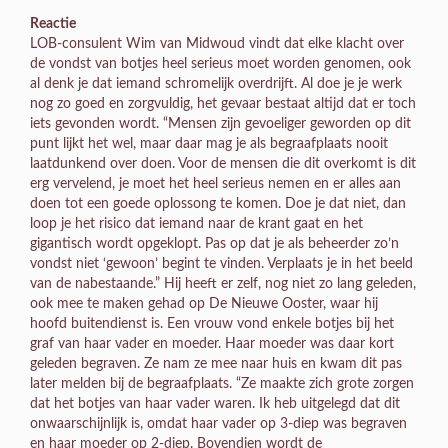
Reactie
LOB-consulent Wim van Midwoud vindt dat elke klacht over
de vondst van botjes heel serieus moet worden genomen, ook
al denk je dat iemand schromelijk overdrijft. Al doe je je werk
nog zo goed en zorgvuldig, het gevaar bestaat altijd dat er toch
iets gevonden wordt. “Mensen zijn gevoeliger geworden op dit
punt lijkt het wel, maar daar mag je als begraafplaats nooit
laatdunkend over doen. Voor de mensen die dit overkomt is dit
erg vervelend, je moet het heel serieus nemen en er alles aan
doen tot een goede oplossong te komen. Doe je dat niet, dan
loop je het risico dat iemand naar de krant gaat en het
gigantisch wordt opgeklopt. Pas op dat je als beheerder zo’n
vondst niet ‘gewoon’ begint te vinden. Verplaats je in het beeld
van de nabestaande.” Hij heeft er zelf, nog niet zo lang geleden,
ook mee te maken gehad op De Nieuwe Ooster, waar hij
hoofd buitendienst is. Een vrouw vond enkele botjes bij het
graf van haar vader en moeder. Haar moeder was daar kort
geleden begraven. Ze nam ze mee naar huis en kwam dit pas
later melden bij de begraafplaats. “Ze maakte zich grote zorgen
dat het botjes van haar vader waren. Ik heb uitgelegd dat dit
onwaarschijnlijk is, omdat haar vader op 3-diep was begraven
en haar moeder op 2-diep. Bovendien wordt de