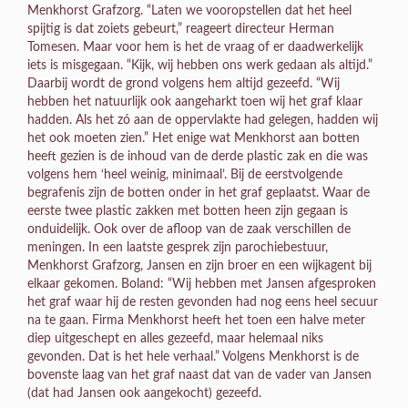
Menkhorst Grafzorg. “Laten we vooropstellen dat het heel
spijtig is dat zoiets gebeurt,” reageert directeur Herman
Tomesen. Maar voor hem is het de vraag of er daadwerkelijk
iets is misgegaan. “Kijk, wij hebben ons werk gedaan als altijd.”
Daarbij wordt de grond volgens hem altijd gezeefd. “Wij
hebben het natuurlijk ook aangeharkt toen wij het graf klaar
hadden. Als het zó aan de oppervlakte had gelegen, hadden wij
het ook moeten zien.” Het enige wat Menkhorst aan botten
heeft gezien is de inhoud van de derde plastic zak en die was
volgens hem ‘heel weinig, minimaal’. Bij de eerstvolgende
begrafenis zijn de botten onder in het graf geplaatst. Waar de
eerste twee plastic zakken met botten heen zijn gegaan is
onduidelijk. Ook over de afloop van de zaak verschillen de
meningen. In een laatste gesprek zijn parochiebestuur,
Menkhorst Grafzorg, Jansen en zijn broer en een wijkagent bij
elkaar gekomen. Boland: “Wij hebben met Jansen afgesproken
het graf waar hij de resten gevonden had nog eens heel secuur
na te gaan. Firma Menkhorst heeft het toen een halve meter
diep uitgeschept en alles gezeefd, maar helemaal niks
gevonden. Dat is het hele verhaal.” Volgens Menkhorst is de
bovenste laag van het graf naast dat van de vader van Jansen
(dat had Jansen ook aangekocht) gezeefd.