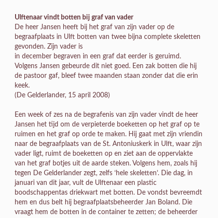
Ulftenaar vindt botten bij graf van vader
De heer Jansen heeft bij het graf van zijn vader op de
begraafplaats in Ulft botten van twee bijna complete skeletten
gevonden. Zijn vader is
in december begraven in een graf dat eerder is geruimd.
Volgens Jansen gebeurde dit niet goed. Een zak botten die hij
de pastoor gaf, bleef twee maanden staan zonder dat die erin
keek.
(De Gelderlander, 15 april 2008)
Een week of zes na de begrafenis van zijn vader vindt de heer
Jansen het tijd om de verpieterde boeketten op het graf op te
ruimen en het graf op orde te maken. Hij gaat met zijn vriendin
naar de begraafplaats van de St. Antoniuskerk in Ulft, waar zijn
vader ligt, ruimt de boeketten op en ziet aan de oppervlakte
van het graf botjes uit de aarde steken. Volgens hem, zoals hij
tegen De Gelderlander zegt, zelfs ‘hele skeletten’. Die dag, in
januari van dit jaar, vult de Ulftenaar een plastic
boodschappentas driekwart met botten. De vondst bevreemdt
hem en dus belt hij begraafplaatsbeheerder Jan Boland. Die
vraagt hem de botten in de container te zetten; de beheerder