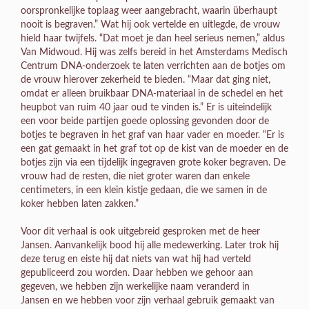
oorspronkelijke toplaag weer aangebracht, waarin überhaupt
nooit is begraven.” Wat hij ook vertelde en uitlegde, de vrouw
hield haar twijfels. “Dat moet je dan heel serieus nemen,” aldus
Van Midwoud. Hij was zelfs bereid in het Amsterdams Medisch
Centrum DNA-onderzoek te laten verrichten aan de botjes om
de vrouw hierover zekerheid te bieden. “Maar dat ging niet,
omdat er alleen bruikbaar DNA-materiaal in de schedel en het
heupbot van ruim 40 jaar oud te vinden is.” Er is uiteindelijk
een voor beide partijen goede oplossing gevonden door de
botjes te begraven in het graf van haar vader en moeder. “Er is
een gat gemaakt in het graf tot op de kist van de moeder en de
botjes zijn via een tijdelijk ingegraven grote koker begraven. De
vrouw had de resten, die niet groter waren dan enkele
centimeters, in een klein kistje gedaan, die we samen in de
koker hebben laten zakken.”
Voor dit verhaal is ook uitgebreid gesproken met de heer
Jansen. Aanvankelijk bood hij alle medewerking. Later trok hij
deze terug en eiste hij dat niets van wat hij had verteld
gepubliceerd zou worden. Daar hebben we gehoor aan
gegeven, we hebben zijn werkelijke naam veranderd in
Jansen en we hebben voor zijn verhaal gebruik gemaakt van