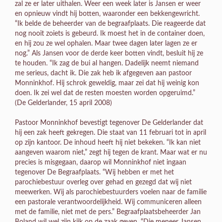
zal ze er later uithalen. Weer een week later is Jansen er weer
en opnieuw vindt hij botten, waaronder een bekkengewricht.
“Ik belde de beheerder van de begraafplaats. Die reageerde dat
nog nooit zoiets is gebeurd. Ik moest het in de container doen,
en hij zou ze wel ophalen. Maar twee dagen later lagen ze er
nog.” Als Jansen voor de derde keer botten vindt, besluit hij ze
te houden. “Ik zag de bui al hangen. Dadelijk neemt niemand
me serieus, dacht ik. Die zak heb ik afgegeven aan pastoor
Monninkhof. Hij schrok geweldig, maar zei dat hij weinig kon
doen. Ik zei wel dat de resten moesten worden opgeruimd.”
(De Gelderlander, 15 april 2008)
Pastoor Monninkhof bevestigt tegenover De Gelderlander dat
hij een zak heeft gekregen. Die staat van 11 februari tot in april
op zijn kantoor. De inhoud heeft hij niet bekeken. “Ik kan niet
aangeven waarom niet,” zegt hij tegen de krant. Maar wat er nu
precies is misgegaan, daarop wil Monninkhof niet ingaan
tegenover De Begraafplaats. “Wij hebben er met het
parochiebestuur overleg over gehad en gezegd dat wij niet
meewerken. Wij als parochiebestuurders voelen naar de familie
een pastorale verantwoordelijkheid. Wij communiceren alleen
met de familie, niet met de pers.” Begraafplaatsbeheerder Jan