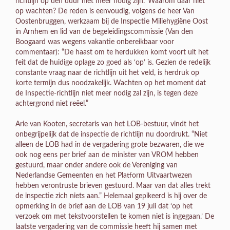
richtlijn op den duur niet meer nodig zijn.’ Waarom daar niet
op wachten? De reden is eenvoudig, volgens de heer Van
Oostenbruggen, werkzaam bij de Inspectie Miliehygiëne Oost
in Arnhem en lid van de begeleidingscommissie (Van den
Boogaard was wegens vakantie onbereikbaar voor
commentaar): “De haast om te herdukken komt voort uit het
feit dat de huidige oplage zo goed als ‘op’ is. Gezien de redelijk
constante vraag naar de richtlijn uit het veld, is herdruk op
korte termijn dus noodzakelijk. Wachten op het moment dat
de Inspectie-richtlijn niet meer nodig zal zijn, is tegen deze
achtergrond niet reëel.”
Arie van Kooten, secretaris van het LOB-bestuur, vindt het
onbegrijpelijk dat de inspectie de richtlijn nu doordrukt. “Niet
alleen de LOB had in de vergadering grote bezwaren, die we
ook nog eens per brief aan de minister van VROM hebben
gestuurd, maar onder andere ook de Vereniging van
Nederlandse Gemeenten en het Platform Uitvaartwezen
hebben verontruste brieven gestuurd. Maar van dat alles trekt
de inspectie zich niets aan.” Helemaal gepikeerd is hij over de
opmerking in de brief aan de LOB van 19 juli dat ‘op het
verzoek om met tekstvoorstellen te komen niet is ingegaan.’ De
laatste vergadering van de commissie heeft hij samen met