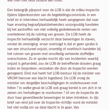
wat men met deze situatie aan moet.”
Een belangrijk pijnpunt voor de LOB is dat de milieu-inspectie
tijdens bijeenkomsten van de begeleidingscommissie, in een
brief en in interviews herhaaldelijk heeft aangegeven dat naar
haar ervaring begraafplaatsbeheerders onzorgvuldig handelen
bij het aantreffen van niet volledig geskeletteerde resten van
overledenen bij de ruiming van graven. De LOB heeft de
inspectie herhaaldelijk verzocht deze beweringen te staven,
omdat de vereniging ervan overtuigd is dat er geen sprake is
van een structureel onjuist, onwettig of onethisch handelen bij
het ruimen van graven met onvolledig verteerde stoffelijke
overschotten. Zo er sprake mocht zijn van incidenten waarbij
onjuist is gehandeld, zou de LOB de betreffende dossiers graag
inzien en bespreken, verzoeken die door de inspectie werden
genegeerd. Eind mei heeft het LOB-bestuur bij de minister van
VROM hierover een klacht ingediend. De LOB vroeg de
minister om dergelijke beschuldigingen te onderbouwen met
feiten ? in welke geval de LOB ook graag bereid is om zich in te
zetten om herhalingen te voorkomen ? òf om de inspectie de
door haar geventileerde beweringen te laten intrekken. In zijn
brief van eind juli over de Inspectie-richtlijn vond de minister
het niet nodig om op deze klacht in te gaan. Van