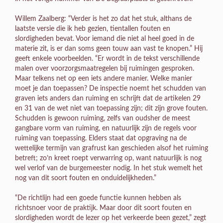
Willem Zaalberg: “Verder is het zo dat het stuk, althans de
laatste versie die ik heb gezien, tientallen fouten en
slordigheden bevat. Voor iemand die niet al heel goed in de
materie zit, is er dan soms geen touw aan vast te knopen.” Hij
geeft enkele voorbeelden. “Er wordt in de tekst verschillende
malen over voorzorgsmaatregelen bij ruimingen gesproken.
Maar telkens net op een iets andere manier. Welke manier
moet je dan toepassen? De inspectie noemt het schudden van
graven iets anders dan ruiming en schrijft dat de artikelen 29
en 31 van de wet niet van toepassing zijn; dit zijn grove fouten.
Schudden is gewoon ruiming, zelfs van oudsher de meest
gangbare vorm van ruiming, en natuurlijk zijn de regels voor
ruiming van toepassing. Elders staat dat opgraving na de
wettelijke termijn van grafrust kan geschieden alsof het ruiming
betreft; zo’n kreet roept verwarring op, want natuurlijk is nog
wel verlof van de burgemeester nodig. In het stuk wemelt het
nog van dit soort fouten en onduidelijkheden.”
“De richtlijn had een goede functie kunnen hebben als
richtsnoer voor de praktijk. Maar door dit soort fouten en
slordigheden wordt de lezer op het verkeerde been gezet,” zegt