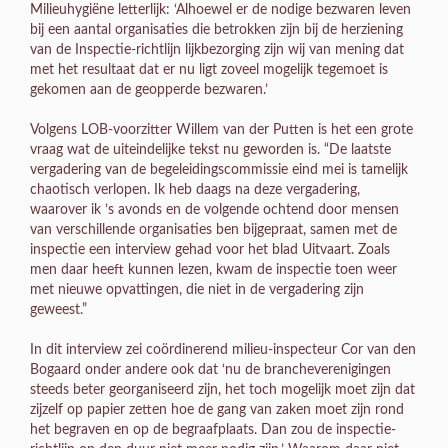
Milieuhygiëne letterlijk: ‘Alhoewel er de nodige bezwaren leven
bij een aantal organisaties die betrokken zijn bij de herziening
van de Inspectie-richtlijn lijkbezorging zijn wij van mening dat
met het resultaat dat er nu ligt zoveel mogelijk tegemoet is
gekomen aan de geopperde bezwaren.’
Volgens LOB-voorzitter Willem van der Putten is het een grote
vraag wat de uiteindelijke tekst nu geworden is. “De laatste
vergadering van de begeleidingscommissie eind mei is tamelijk
chaotisch verlopen. Ik heb daags na deze vergadering,
waarover ik ’s avonds en de volgende ochtend door mensen
van verschillende organisaties ben bijgepraat, samen met de
inspectie een interview gehad voor het blad Uitvaart. Zoals
men daar heeft kunnen lezen, kwam de inspectie toen weer
met nieuwe opvattingen, die niet in de vergadering zijn
geweest.”
In dit interview zei coördinerend milieu-inspecteur Cor van den
Bogaard onder andere ook dat ‘nu de brancheverenigingen
steeds beter georganiseerd zijn, het toch mogelijk moet zijn dat
zijzelf op papier zetten hoe de gang van zaken moet zijn rond
het begraven en op de begraafplaats. Dan zou de inspectie-