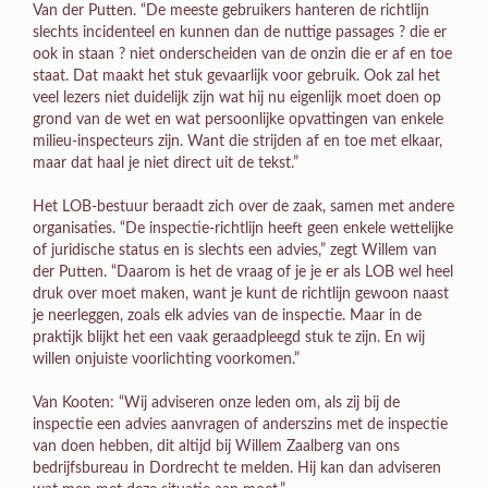
Van der Putten. “De meeste gebruikers hanteren de richtlijn
slechts incidenteel en kunnen dan de nuttige passages ? die er
ook in staan ? niet onderscheiden van de onzin die er af en toe
staat. Dat maakt het stuk gevaarlijk voor gebruik. Ook zal het
veel lezers niet duidelijk zijn wat hij nu eigenlijk moet doen op
grond van de wet en wat persoonlijke opvattingen van enkele
milieu-inspecteurs zijn. Want die strijden af en toe met elkaar,
maar dat haal je niet direct uit de tekst.”
Het LOB-bestuur beraadt zich over de zaak, samen met andere
organisaties. “De inspectie-richtlijn heeft geen enkele wettelijke
of juridische status en is slechts een advies,” zegt Willem van
der Putten. “Daarom is het de vraag of je je er als LOB wel heel
druk over moet maken, want je kunt de richtlijn gewoon naast
je neerleggen, zoals elk advies van de inspectie. Maar in de
praktijk blijkt het een vaak geraadpleegd stuk te zijn. En wij
willen onjuiste voorlichting voorkomen.”
Van Kooten: “Wij adviseren onze leden om, als zij bij de
inspectie een advies aanvragen of anderszins met de inspectie
van doen hebben, dit altijd bij Willem Zaalberg van ons
bedrijfsbureau in Dordrecht te melden. Hij kan dan adviseren