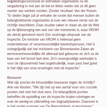
begeleidingscommissie en betrokken organisaties na de
vergadering in mei aan de bel en lieten weten dat ze dit geen
manier van werken vonden. Zonder resultaat. Van der Putten:
“Er deden begin juli al verhalen de ronde dat mensen buiten de
belanghebbende organisaties al over een nieuwe versie van de
richtlijn beschikten. Daar zouden zaken in staan als dat de Wet
op de lijkbezorging een wet van vier ministeries is, waar VROM
als vierde genoemd werd. Een onzinnige uitspraak van de
inspectie. De minister van VROM is helemaal geen
ondertekenaar of verantwoordelijke bewindspersoon. Het is
onbegrijpelijk dat het ministerie van Binnenlandse Zaken als
eerstverantwoordelijke dit allemaal laat gebeuren en zich zo de
kaas van het brood laat eten. Zo’n onzorgvuldige werkwijze is
voor de rijksoverheid heel ongebruikelijk, maar past heel goed
in het rijtje van onze ervaringen met de inspectie.”
Bezwaren
Wat zijn precies de inhoudelijke bezwaren tegen de richtlijn?
Arie van Kooten: “We zijn het op een aantal voor ons cruciale
punten niet met het stuk eens. De belangrijkste punten
betreffen de opstelling van de inspectie inzake ruimingen en
over de aanleg en uitbreiding van begraafplaatsen. Daarover is
in het vorige nummer van De Begraafplaats al geschreven.”