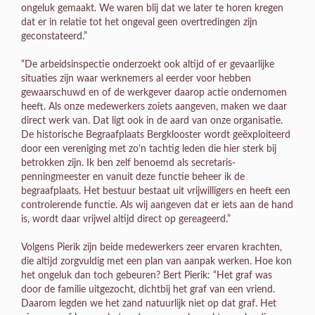
ongeluk gemaakt. We waren blij dat we later te horen kregen
dat er in relatie tot het ongeval geen overtredingen zijn
geconstateerd.”
“De arbeidsinspectie onderzoekt ook altijd of er gevaarlijke
situaties zijn waar werknemers al eerder voor hebben
gewaarschuwd en of de werkgever daarop actie ondernomen
heeft. Als onze medewerkers zoiets aangeven, maken we daar
direct werk van. Dat ligt ook in de aard van onze organisatie.
De historische Begraafplaats Bergklooster wordt geëxploiteerd
door een vereniging met zo’n tachtig leden die hier sterk bij
betrokken zijn. Ik ben zelf benoemd als secretaris-
penningmeester en vanuit deze functie beheer ik de
begraafplaats. Het bestuur bestaat uit vrijwilligers en heeft een
controlerende functie. Als wij aangeven dat er iets aan de hand
is, wordt daar vrijwel altijd direct op gereageerd.”
Volgens Pierik zijn beide medewerkers zeer ervaren krachten,
die altijd zorgvuldig met een plan van aanpak werken. Hoe kon
het ongeluk dan toch gebeuren? Bert Pierik: “Het graf was
door de familie uitgezocht, dichtbij het graf van een vriend.
Daarom legden we het zand natuurlijk niet op dat graf. Het