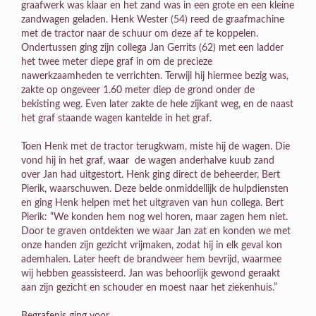
graafwerk was klaar en het zand was in een grote en een kleine
zandwagen geladen. Henk Wester (54) reed de graafmachine
met de tractor naar de schuur om deze af te koppelen.
Ondertussen ging zijn collega Jan Gerrits (62) met een ladder
het twee meter diepe graf in om de precieze
nawerkzaamheden te verrichten. Terwijl hij hiermee bezig was,
zakte op ongeveer 1.60 meter diep de grond onder de
bekisting weg. Even later zakte de hele zijkant weg, en de naast
het graf staande wagen kantelde in het graf.
Toen Henk met de tractor terugkwam, miste hij de wagen. Die
vond hij in het graf, waar de wagen anderhalve kuub zand
over Jan had uitgestort. Henk ging direct de beheerder, Bert
Pierik, waarschuwen. Deze belde onmiddellijk de hulpdiensten
en ging Henk helpen met het uitgraven van hun collega. Bert
Pierik: “We konden hem nog wel horen, maar zagen hem niet.
Door te graven ontdekten we waar Jan zat en konden we met
onze handen zijn gezicht vrijmaken, zodat hij in elk geval kon
ademhalen. Later heeft de brandweer hem bevrijd, waarmee
wij hebben geassisteerd. Jan was behoorlijk gewond geraakt
aan zijn gezicht en schouder en moest naar het ziekenhuis.”