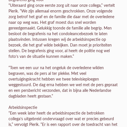
Begrafenis ging voor
“Uiteraard ging onze eerste zorg uit naar onze collega,” vertelt
Pierik. “We zijn allemaal enorm geschrokken. Onze volgende
zorg betrof het graf en de familie die daar met de overledene
naar op weg was. Het graf moest dus snel worden
gereedgemaakt. Gelukkig toonde de familie alle begrip. Men
besloot de begrafenis na het condoleancebezoek te laten
plaatsvinden. Intussen kregen wij de arbeidsinspectie op
bezoek, die het graf wilde bekijken. Dan moet je prioriteiten
stellen. De begrafenis ging voor, al heeft de politie nog wel
foto’s van de situatie kunnen maken.”
“Toen we een uur na het ongeluk de overledene wilden
begraven, was de pers al ter plekke. Met veel
overtuigingskracht hebben we twee televisieploegen
weggestuurd. De dag erna hebben we wel met de pers gepraat
en een persbericht verzonden, dat in bijna alle Nederlandse
dagbladen heeft gestaan.”
Arbeidsinspectie
“Een week later heeft de arbeidsinspectie de betrokken
collega’s uitgebreid ondervraagd over wat er precies gebeurd
is,” vervolgt Pierik. “Er is een rapport over de toedracht van het