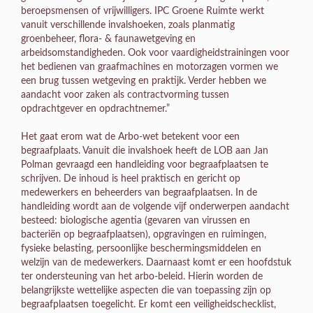
beroepsmensen of vrijwilligers. IPC Groene Ruimte werkt
vanuit verschillende invalshoeken, zoals planmatig
groenbeheer, flora- & faunawetgeving en
arbeidsomstandigheden. Ook voor vaardigheidstrainingen voor
het bedienen van graafmachines en motorzagen vormen we
een brug tussen wetgeving en praktijk. Verder hebben we
aandacht voor zaken als contractvorming tussen
opdrachtgever en opdrachtnemer.”
Het gaat erom wat de Arbo-wet betekent voor een
begraafplaats. Vanuit die invalshoek heeft de LOB aan Jan
Polman gevraagd een handleiding voor begraafplaatsen te
schrijven. De inhoud is heel praktisch en gericht op
medewerkers en beheerders van begraafplaatsen. In de
handleiding wordt aan de volgende vijf onderwerpen aandacht
besteed: biologische agentia (gevaren van virussen en
bacteriën op begraafplaatsen), opgravingen en ruimingen,
fysieke belasting, persoonlijke beschermingsmiddelen en
welzijn van de medewerkers. Daarnaast komt er een hoofdstuk
ter ondersteuning van het arbo-beleid. Hierin worden de
belangrijkste wettelijke aspecten die van toepassing zijn op
begraafplaatsen toegelicht. Er komt een veiligheidschecklist,