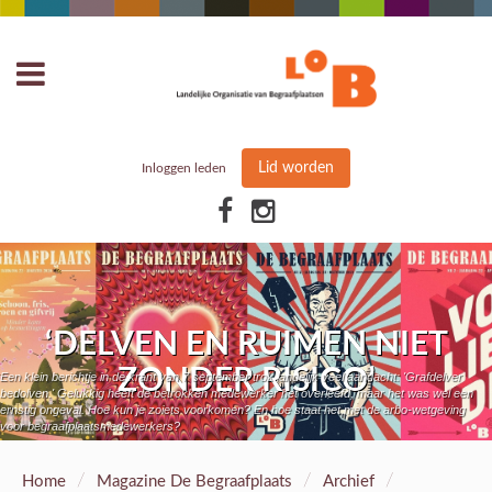
Lid worden
Inloggen leden
‘DELVEN EN RUIMEN NIET
ZONDER RISICO’
Een klein berichtje in de krant van 7 september trok landelijk veel aandacht: 'Grafdelver
bedolven.' Gelukkig heeft de betrokken medewerker het overleefd, maar het was wel een
ernstig ongeval. Hoe kun je zoiets voorkomen? En hoe staat het met de arbo-wetgeving
voor begraafplaatsmedewerkers?
/
/
/
Home
Magazine De Begraafplaats
Archief