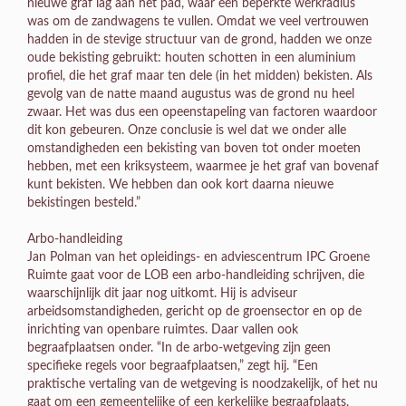
nieuwe graf lag aan het pad, waar een beperkte werkradius
was om de zandwagens te vullen. Omdat we veel vertrouwen
hadden in de stevige structuur van de grond, hadden we onze
oude bekisting gebruikt: houten schotten in een aluminium
profiel, die het graf maar ten dele (in het midden) bekisten. Als
gevolg van de natte maand augustus was de grond nu heel
zwaar. Het was dus een opeenstapeling van factoren waardoor
dit kon gebeuren. Onze conclusie is wel dat we onder alle
omstandigheden een bekisting van boven tot onder moeten
hebben, met een kriksysteem, waarmee je het graf van bovenaf
kunt bekisten. We hebben dan ook kort daarna nieuwe
bekistingen besteld.”
Arbo-handleiding
Jan Polman van het opleidings- en adviescentrum IPC Groene
Ruimte gaat voor de LOB een arbo-handleiding schrijven, die
waarschijnlijk dit jaar nog uitkomt. Hij is adviseur
arbeidsomstandigheden, gericht op de groensector en op de
inrichting van openbare ruimtes. Daar vallen ook
begraafplaatsen onder. “In de arbo-wetgeving zijn geen
specifieke regels voor begraafplaatsen,” zegt hij. “Een
praktische vertaling van de wetgeving is noodzakelijk, of het nu
gaat om een gemeentelijke of een kerkelijke begraafplaats,