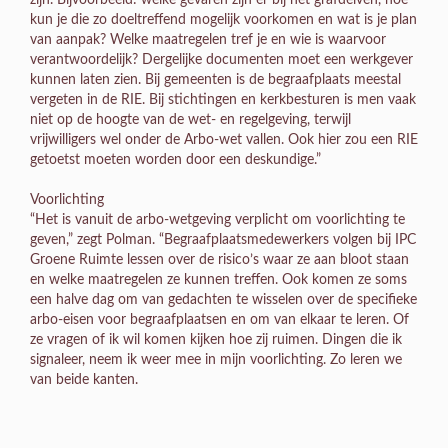
zijn. Bijvoorbeeld: welke gevaren zijn er bij het grafdelven, hoe
kun je die zo doeltreffend mogelijk voorkomen en wat is je plan
van aanpak? Welke maatregelen tref je en wie is waarvoor
verantwoordelijk? Dergelijke documenten moet een werkgever
kunnen laten zien. Bij gemeenten is de begraafplaats meestal
vergeten in de RIE. Bij stichtingen en kerkbesturen is men vaak
niet op de hoogte van de wet- en regelgeving, terwijl
vrijwilligers wel onder de Arbo-wet vallen. Ook hier zou een RIE
getoetst moeten worden door een deskundige.”
Voorlichting
“Het is vanuit de arbo-wetgeving verplicht om voorlichting te
geven,” zegt Polman. “Begraafplaatsmedewerkers volgen bij IPC
Groene Ruimte lessen over de risico’s waar ze aan bloot staan
en welke maatregelen ze kunnen treffen. Ook komen ze soms
een halve dag om van gedachten te wisselen over de specifieke
arbo-eisen voor begraafplaatsen en om van elkaar te leren. Of
ze vragen of ik wil komen kijken hoe zij ruimen. Dingen die ik
signaleer, neem ik weer mee in mijn voorlichting. Zo leren we
van beide kanten.