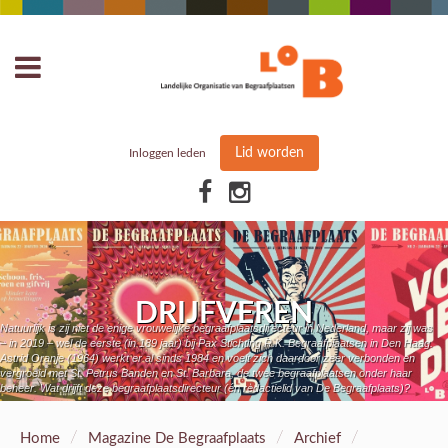
Lid worden
Inloggen leden
DRIJFVEREN
Natuurlijk is zij niet de enige vrouwelijke begraafplaatsdirecteur in Nederland, maar zij was
– in 2019 – wel de eerste (in 189 jaar) bij Pax Stichting R.K. Begraafplaatsen in Den Haag.
Astrid Oranje (1964) werkt er al sinds 1984 en voelt zich daardoor zeer verbonden en
vergroeid met St. Petrus Banden en St. Barbara, de twee begraafplaatsen onder haar
beheer. Wat drijft deze begraafplaatsdirecteur (én redactielid van De Begraafplaats)?
/
/
/
Home
Magazine De Begraafplaats
Archief