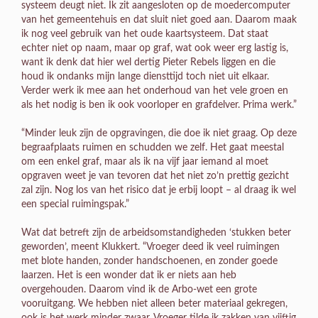
systeem deugt niet. Ik zit aangesloten op de moedercomputer
van het gemeentehuis en dat sluit niet goed aan. Daarom maak
ik nog veel gebruik van het oude kaartsysteem. Dat staat
echter niet op naam, maar op graf, wat ook weer erg lastig is,
want ik denk dat hier wel dertig Pieter Rebels liggen en die
houd ik ondanks mijn lange diensttijd toch niet uit elkaar.
Verder werk ik mee aan het onderhoud van het vele groen en
als het nodig is ben ik ook voorloper en grafdelver. Prima werk.”
“Minder leuk zijn de opgravingen, die doe ik niet graag. Op deze
begraafplaats ruimen en schudden we zelf. Het gaat meestal
om een enkel graf, maar als ik na vijf jaar iemand al moet
opgraven weet je van tevoren dat het niet zo’n prettig gezicht
zal zijn. Nog los van het risico dat je erbij loopt – al draag ik wel
een special ruimingspak.”
Wat dat betreft zijn de arbeidsomstandigheden ‘stukken beter
geworden’, meent Klukkert. “Vroeger deed ik veel ruimingen
met blote handen, zonder handschoenen, en zonder goede
laarzen. Het is een wonder dat ik er niets aan heb
overgehouden. Daarom vind ik de Arbo-wet een grote
vooruitgang. We hebben niet alleen beter materiaal gekregen,