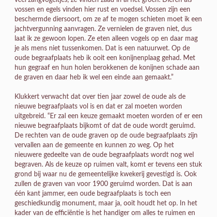
veel zangvogeltjes, ze vinden zaad in al het groen. Dieren als
vossen en egels vinden hier rust en voedsel. Vossen zijn een
beschermde diersoort, om ze af te mogen schieten moet ik een
jachtvergunning aanvragen. Ze vernielen de graven niet, dus
laat ik ze gewoon lopen. Ze eten alleen vogels op en daar mag
je als mens niet tussenkomen. Dat is een natuurwet. Op de
oude begraafplaats heb ik ooit een konijnenplaag gehad. Met
hun gegraaf en hun holen berokkenen de konijnen schade aan
de graven en daar heb ik wel een einde aan gemaakt.”
Klukkert verwacht dat over tien jaar zowel de oude als de
nieuwe begraafplaats vol is en dat er zal moeten worden
uitgebreid. “Er zal een keuze gemaakt moeten worden of er een
nieuwe begraafplaats bijkomt of dat de oude wordt geruimd.
De rechten van de oude graven op de oude begraafplaats zijn
vervallen aan de gemeente en kunnen zo weg. Op het
nieuwere gedeelte van de oude begraafplaats wordt nog wel
begraven. Als de keuze op ruimen valt, komt er tevens een stuk
grond bij waar nu de gemeentelijke kwekerij gevestigd is. Ook
zullen de graven van voor 1900 geruimd worden. Dat is aan
één kant jammer, een oude begraafplaats is toch een
geschiedkundig monument, maar ja, ooit houdt het op. In het
kader van de efficiëntie is het handiger om alles te ruimen en