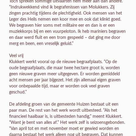
Toch spreken sommige uitvaarten hem meer aan dan andere.
“Indrukwekkend vind ik begrafenissen van Molukkers. Zij
zingen prachtig tijdens de plechtigheid. Ook mensen van het
Leger des Heils nemen een koor mee en ook dat klinkt goed.
We begraven hier soms met militaire eer en dan is er een
muziekkorps bij en een vuurpeloton. Ik heb mariniers begraven
en daar werd fluit en een trom gespeeld – dat ging me door
merg en been, een vreselijk geluid.”
Veel vrij
Klukkert werkt vooral op de nieuwe begraafplaats. “Op de
oude begraafplaats, die maar twee hectare groot is, worden
geen nieuwe graven meer uitgegeven. Er worden gemiddeld
acht mensen per jaar bijgezet. Het zijn allemaal eigen graven
voor onbepaalde tijd, maar er worden ook veel graven
geschud.”
De afdeling groen van de gemeente Huizen bestaat uit een
paar man. De rest van het werk wordt uitbesteed. “Als het
financieel haalbaar is, is uitbesteden handig,” meent Klukkert.
“Want je bent van alles af.” Het werk zelf is seizoensgebonden.
“Van april tot en met november moet er gewied worden en
daarna bestaat het werk alleen nog uit begraven. Dat kunnen