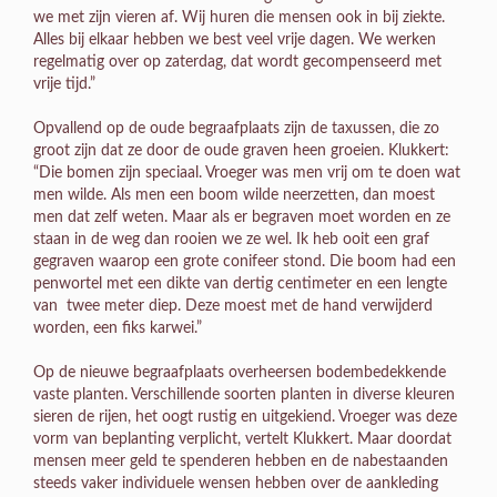
we met zijn vieren af. Wij huren die mensen ook in bij ziekte.
Alles bij elkaar hebben we best veel vrije dagen. We werken
regelmatig over op zaterdag, dat wordt gecompenseerd met
vrije tijd.”
Opvallend op de oude begraafplaats zijn de taxussen, die zo
groot zijn dat ze door de oude graven heen groeien. Klukkert:
“Die bomen zijn speciaal. Vroeger was men vrij om te doen wat
men wilde. Als men een boom wilde neerzetten, dan moest
men dat zelf weten. Maar als er begraven moet worden en ze
staan in de weg dan rooien we ze wel. Ik heb ooit een graf
gegraven waarop een grote conifeer stond. Die boom had een
penwortel met een dikte van dertig centimeter en een lengte
van twee meter diep. Deze moest met de hand verwijderd
worden, een fiks karwei.”
Op de nieuwe begraafplaats overheersen bodembedekkende
vaste planten. Verschillende soorten planten in diverse kleuren
sieren de rijen, het oogt rustig en uitgekiend. Vroeger was deze
vorm van beplanting verplicht, vertelt Klukkert. Maar doordat
mensen meer geld te spenderen hebben en de nabestaanden
steeds vaker individuele wensen hebben over de aankleding