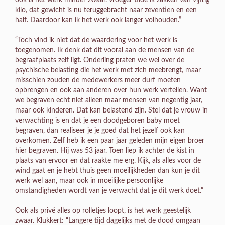
ook is het werk minder zwaar. Vroeger tilde ik zakken van vijftig
kilo, dat gewicht is nu teruggebracht naar zeventien en een
half. Daardoor kan ik het werk ook langer volhouden.”
“Toch vind ik niet dat de waardering voor het werk is
toegenomen. Ik denk dat dit vooral aan de mensen van de
begraafplaats zelf ligt. Onderling praten we wel over de
psychische belasting die het werk met zich meebrengt, maar
misschien zouden de medewerkers meer durf moeten
opbrengen en ook aan anderen over hun werk vertellen. Want
we begraven echt niet alleen maar mensen van negentig jaar,
maar ook kinderen. Dat kan belastend zijn. Stel dat je vrouw in
verwachting is en dat je een doodgeboren baby moet
begraven, dan realiseer je je goed dat het jezelf ook kan
overkomen. Zelf heb ik een paar jaar geleden mijn eigen broer
hier begraven. Hij was 53 jaar. Toen liep ik achter de kist in
plaats van ervoor en dat raakte me erg. Kijk, als alles voor de
wind gaat en je hebt thuis geen moeilijkheden dan kun je dit
werk wel aan, maar ook in moeilijke persoonlijke
omstandigheden wordt van je verwacht dat je dit werk doet.”
Ook als privé alles op rolletjes loopt, is het werk geestelijk
zwaar. Klukkert: “Langere tijd dagelijks met de dood omgaan