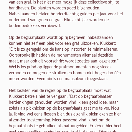
van een graf, is het niet meer mogelijk deze collectieve stijl te
handhaven. De planten worden goed bijgehouden.
Nabestaanden betalen honderdtachtig gulden per jaar voor het
onderhoud van groen en graf. Elke acht jaar worden de
bodembedekkers vernieuwd.
Op de begraafplaats wordt op rij begraven, nabestaanden
kunnen niet zelf een plek voor een graf uitzoeken. Klukkert:
“Dit is zo geregeld om de kans op instorten te minimaliseren.
Oorspronkelijk hadden de monumenten allemaal dezelfde
maat, maar ook dit voorschrift wordt zoetjes aan losgelaten.”
Wel is los grind op liggende grafmonumenten nog steeds
verboden en mogen de struiken en bomen niet hoger dan één
meter worden. Evenmin is een mausoleum toegestaan.
Het loslaten van de regels op de begraafplaats moet wat
Klukkert betreft niet te ver gaan. “Dat op begraafplaatsen
herdenkingen gehouden worden vind ik een goed idee, maar
zoiets als picknicken op de begraafplaats gaat me te ver. Nou
ja, ik vind wel eens flessen bier, dus eigenlijk picknicken ze hier
al zonder toestemming. Meer passend vind ik het om de
begraafplaats te gebruiken als natuurgebied. Er zitten hier heel