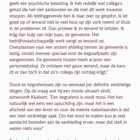
geeft een psychische belasting. Ik heb redelijk wat collega’s
gehad die het niet aankonden en die met dit werk moesten
stoppen. Als leidinggevende ben ik daar zeer op gespitst. Ik let
goed op of iemand niet te veel hooi op zijn vork neemt of thuis
in de problemen zit. Dan probeer ik zo iemand te ontzien. Ik
krijg dan hulp van mijn baas, de gemeente. Het
bedrijfsmaatschappelijk werk vangt zo iemand op.
Overplaatsen naar een andere afdeling binnen de gemeente is
lastig, omdat mensen speciaal voor de begraafplaats zijn
aangenomen. De gemeente Huizen heeft al jaren een
personeelsstop. Ze ontslaan niet gauw iemand, maar de kans
zit er dan toch in dat zo’n collega zijn ontslag krijgt.”
Dood en begrafenissen zijn nu eenmaal per definitie verdrietige
dingen. Op de vraag wat hij een mooie uitvaart vindt,
antwoordt Klukkert: “Een begrafenis is nooit mooi. Het kan
natuurlijk wel eens een opluchting zijn, maar het is een
afscheid van een leven en voor de meeste nabestaanden is dat
een heel verdrietige zaak. Om het mooi te maken kun je veel
aandacht besteden aan de aankleding ervan, maar dat stelt in
wezen niets voor.”