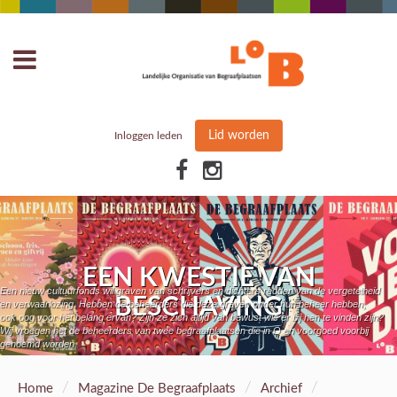
Lid worden
Inloggen leden
EEN KWESTIE VAN
Een nieuw cultuurfonds wil graven van schrijvers en dichters redden van de vergetelheid
BESCHAVING
en verwaarlozing. Hebben de beheerders die deze graven onder hun beheer hebben,
ook oog voor het belang ervan? Zijn ze zich altijd van bewust wie er bij hen te vinden zijn?
Wij vroegen het de beheerders van twee begraafplaatsen die in O en voorgoed voorbij
genoemd worden.
/
/
/
Home
Magazine De Begraafplaats
Archief