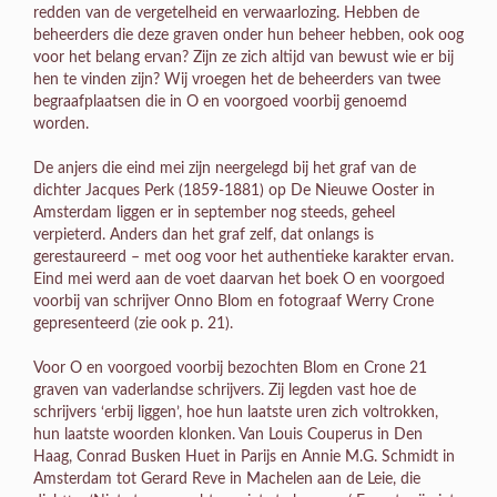
redden van de vergetelheid en verwaarlozing. Hebben de
beheerders die deze graven onder hun beheer hebben, ook oog
voor het belang ervan? Zijn ze zich altijd van bewust wie er bij
hen te vinden zijn? Wij vroegen het de beheerders van twee
begraafplaatsen die in O en voorgoed voorbij genoemd
worden.
De anjers die eind mei zijn neergelegd bij het graf van de
dichter Jacques Perk (1859-1881) op De Nieuwe Ooster in
Amsterdam liggen er in september nog steeds, geheel
verpieterd. Anders dan het graf zelf, dat onlangs is
gerestaureerd – met oog voor het authentieke karakter ervan.
Eind mei werd aan de voet daarvan het boek O en voorgoed
voorbij van schrijver Onno Blom en fotograaf Werry Crone
gepresenteerd (zie ook p. 21).
Voor O en voorgoed voorbij bezochten Blom en Crone 21
graven van vaderlandse schrijvers. Zij legden vast hoe de
schrijvers ‘erbij liggen’, hoe hun laatste uren zich voltrokken,
hun laatste woorden klonken. Van Louis Couperus in Den
Haag, Conrad Busken Huet in Parijs en Annie M.G. Schmidt in
Amsterdam tot Gerard Reve in Machelen aan de Leie, die