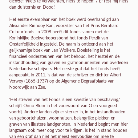
dichtte: ‘Niets te verwachten, niets te hopen: / Er rest mij niets
dan duisternis en Dood.’
Het eerste exemplaar van het boek werd overhandigd aan
Alexander Rinnooy Kan, voorzitter van het Prins Bernhard
Cultuurfonds. In 2008 heeft dit fonds samen met de
Koninklijke Boekverkopersbond het fonds Perzik van
Onsterfelijkheid ingesteld. De naam is ontleend aan het
gelijknamige boek van Jan Wolkers. Doelstelling is het
financieel ondersteunen van het behoud, het herstel en de
instandhouding van graven en grafmonumenten van overleden
Nederlandse schrijvers. Het eerste graf dat het fonds heeft
aangepakt, in 2011, is dat van de schrijver en dichter Albert
Verwey (1865-1937) op de Algemene Begraafplaats van
Noordwijk aan Zee.
‘Het streven van het Fonds is een kwestie van beschaving,’
schrijft Onno Blom in het voorwoord van O en voorgoed
voorbij. Andere landen zijn er sterker in, in het instandhouden
van geboortehuizen, woonhuizen, belangrijke plekken en
graven van illustere landgenoten. In Nederland begint men hier
langzaam ook meer oog voor te krijgen. Is het in stand houden
van een graf dan niet het meest eenvoudige om mee te