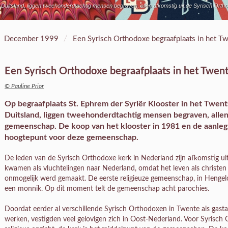
et Duitsland, liggen tweehonderdtachtig mensen begraven, allen afkomstig uit de Syrisch Or
/
December 1999
Een Syrisch Orthodoxe begraafplaats in het T
Een Syrisch Orthodoxe begraafplaats in het Twent
© Pauline Prior
Op begraafplaats St. Ephrem der Syriër Klooster in het Twents
Duitsland, liggen tweehonderdtachtig mensen begraven, allen
gemeenschap. De koop van het klooster in 1981 en de aanleg
hoogtepunt voor deze gemeenschap.
De leden van de Syrisch Orthodoxe kerk in Nederland zijn afkomstig ui
kwamen als vluchtelingen naar Nederland, omdat het leven als christen
onmogelijk werd gemaakt. De eerste religieuze gemeenschap, in Hengelo
een monnik. Op dit moment telt de gemeenschap acht parochies.
Doordat eerder al verschillende Syrisch Orthodoxen in Twente als gast
werken, vestigden veel gelovigen zich in Oost-Nederland. Voor Syrisch Or