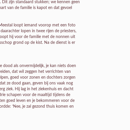
 Dit zijn standaard stukken; we kennen geen
 hart van de familie is kapot en dat gevoel
 Meestal loopt iemand voorop met een foto
aarachter lopen in twee rijen de priesters,
oopt hij voor de familie met de nonnen uit
sschop grond op de kist. Na de dienst is er
de dood als onvermijdelijk, je kan niets doen
iden, dat wil zeggen het verrichten van
elpen, goed voor zonen en dochters zorgen
at ze dood gaan, geven bij ons vaak nog
 ziek. Hij lag in het ziekenhuis en dacht
drie schapen voor de maaltijd tijdens de
 moeten goed leven en je bekommeren voor de
oordde: ‘Nee, je zal gezond thuis komen en