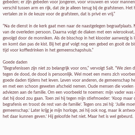
gebeden; er zijn gebeden voor jongeren, voor vrouwen en voor mannen.
verschil tussen arm en rijk, dat zie je alleen terug bij de grafstenen. Het
vertalen ze in de keuze voor de grafsteen, dat is privé en vrij.”
“Na de dienst in de kerk gaat men naar de naastgelegen begraafplaats.
van de overleden persoon. Daarna volgt de diaken met een wierookvat, d
gevolgd door de monniken. Als de bisschop in het klooster aanwezig is l
en komt dan pas de kist. Bij het graf volgt nog een gebed en gooit de bi
tijd voor koffiedrinken in het gemeenschapshuis.”
Goede daden
“Begrafenissen zijn niet zo belangrijk voor ons,” vervolgt Saït. “We zien 
tegen de dood, de dood is persoonlijk. Wel moet een mens zich voorbere
goede daden tijdens het leven. Leven voor anderen, de gemeenschap h
en met een schoon geweten afscheid nemen. Oude mensen die voelen d
adviezen aan de familie. Om een voorbeeld te noemen: mijn vader was erg
dat hij dood zou gaan. Toen zei hij tegen mijn stiefmoeder: ‘Koop maar 
begrafenis en troost de rest van de familie’. Tegen ons zei hij: ‘Jullie
gemeenschap.’ Later krijg je mijn horloge, zei hij ook nog, maar ik antw
het daar kunnen geven.’ Hij geloofde het niet. Maar het is wel gebeurd.