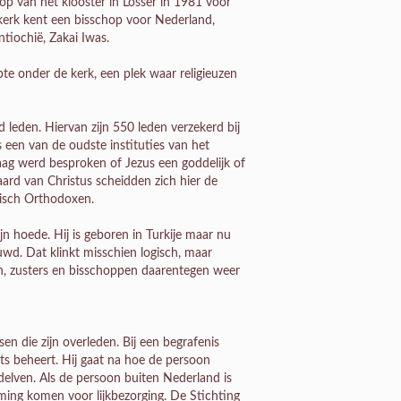
op van het klooster in Losser in 1981 voor
kerk kent een bisschop voor Nederland,
ntiochië, Zakai Iwas.
pte onder de kerk, een plek waar religieuzen
leden. Hiervan zijn 550 leden verzekerd bij
 een van de oudste instituties van het
aag werd besproken of Jezus een goddelijk of
aard van Christus scheidden zich hier de
risch Orthodoxen.
jn hoede. Hij is geboren in Turkije maar nu
uwd. Dat klinkt misschien logisch, maar
n, zusters en bisschoppen daarentegen weer
n die zijn overleden. Bij een begrafenis
ts beheert. Hij gaat na hoe de persoon
delven. Als de persoon buiten Nederland is
ming komen voor lijkbezorging. De Stichting