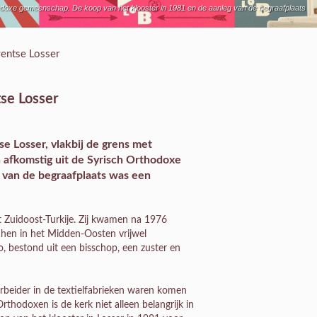
thodoxe gemeenschap. De koop van het klooster in 1981 en de aanleg van de begraafplaats
wentse Losser
se Losser
e Losser, vlakbij de grens met
 afkomstig uit de Syrisch Orthodoxe
 van de begraafplaats was een
t Zuidoost-Turkije. Zij kwamen na 1976
 hen in het Midden-Oosten vrijwel
, bestond uit een bisschop, een zuster en
arbeider in de textielfabrieken waren komen
thodoxen is de kerk niet alleen belangrijk in