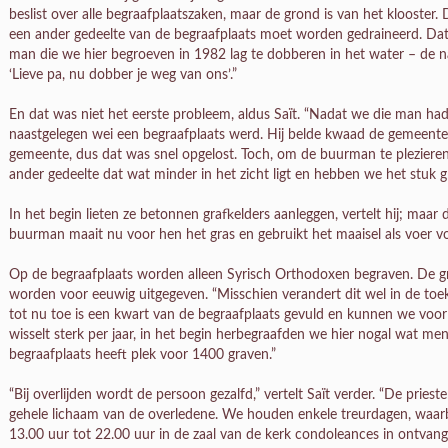
beslist over alle begraafplaatszaken, maar de grond is van het klooster. D
een ander gedeelte van de begraafplaats moet worden gedraineerd. Dat 
man die we hier begroeven in 1982 lag te dobberen in het water – de n
‘Lieve pa, nu dobber je weg van ons’.”
En dat was niet het eerste probleem, aldus Saït. “Nadat we die man ha
naastgelegen wei een begraafplaats werd. Hij belde kwaad de gemeent
gemeente, dus dat was snel opgelost. Toch, om de buurman te pleziere
ander gedeelte dat wat minder in het zicht ligt en hebben we het stuk 
In het begin lieten ze betonnen grafkelders aanleggen, vertelt hij; maar
buurman maait nu voor hen het gras en gebruikt het maaisel als voer voo
Op de begraafplaats worden alleen Syrisch Orthodoxen begraven. De gra
worden voor eeuwig uitgegeven. “Misschien verandert dit wel in de toek
tot nu toe is een kwart van de begraafplaats gevuld en kunnen we voorl
wisselt sterk per jaar, in het begin herbegraafden we hier nogal wat me
begraafplaats heeft plek voor 1400 graven.”
“Bij overlijden wordt de persoon gezalfd,” vertelt Saït verder. “De priest
gehele lichaam van de overledene. We houden enkele treurdagen, waarbij
13.00 uur tot 22.00 uur in de zaal van de kerk condoleances in ontvang