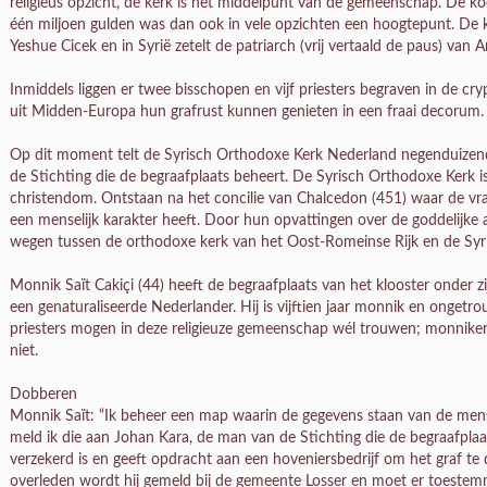
religieus opzicht, de kerk is het middelpunt van de gemeenschap. De ko
één miljoen gulden was dan ook in vele opzichten een hoogtepunt. De 
Yeshue Cicek en in Syrië zetelt de patriarch (vrij vertaald de paus) van A
Inmiddels liggen er twee bisschopen en vijf priesters begraven in de cry
uit Midden-Europa hun grafrust kunnen genieten in een fraai decorum.
Op dit moment telt de Syrisch Orthodoxe Kerk Nederland negenduizend 
de Stichting die de begraafplaats beheert. De Syrisch Orthodoxe Kerk is
christendom. Ontstaan na het concilie van Chalcedon (451) waar de vr
een menselijk karakter heeft. Door hun opvattingen over de goddelijke 
wegen tussen de orthodoxe kerk van het Oost-Romeinse Rijk en de Sy
Monnik Saït Cakiçi (44) heeft de begraafplaats van het klooster onder zi
een genaturaliseerde Nederlander. Hij is vijftien jaar monnik en ongetro
priesters mogen in deze religieuze gemeenschap wél trouwen; monnike
niet.
Dobberen
Monnik Saït: “Ik beheer een map waarin de gegevens staan van de mense
meld ik die aan Johan Kara, de man van de Stichting die de begraafplaa
verzekerd is en geeft opdracht aan een hoveniersbedrijf om het graf te 
overleden wordt hij gemeld bij de gemeente Losser en moet er toestem