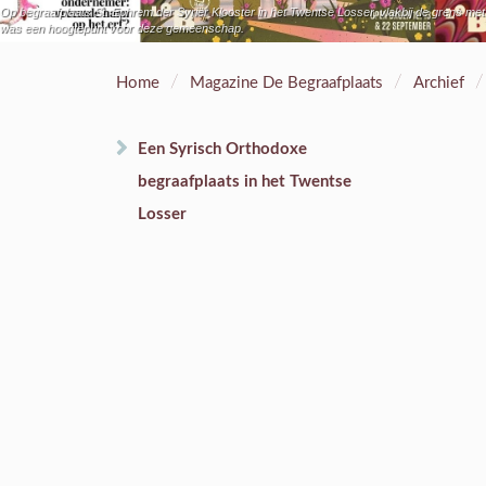
Op begraafplaats St. Ephrem der Syriër Klooster in het Twentse Losser, vlakbij de grens m
was een hoogtepunt voor deze gemeenschap.
/
/
/
Home
Magazine De Begraafplaats
Archief
Een Syrisch Orthodoxe
begraafplaats in het Twentse
Losser