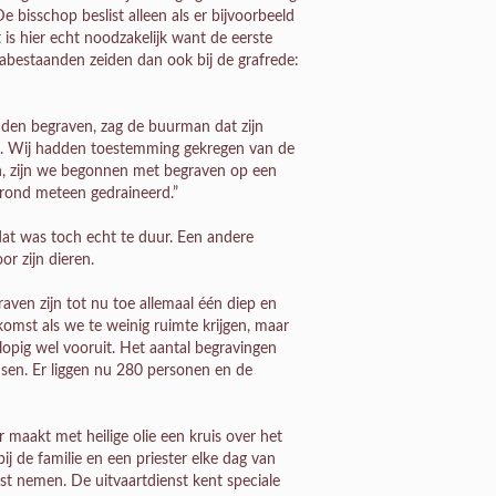
e bisschop beslist alleen als er bijvoorbeeld
is hier echt noodzakelijk want de eerste
abestaanden zeiden dan ook bij de grafrede:
dden begraven, zag de buurman dat zijn
e. Wij hadden toestemming gekregen van de
n, zijn we begonnen met begraven op een
grond meteen gedraineerd.”
 dat was toch echt te duur. Een andere
r zijn dieren.
ven zijn tot nu toe allemaal één diep en
omst als we te weinig ruimte krijgen, maar
opig wel vooruit. Het aantal begravingen
nsen. Er liggen nu 280 personen en de
er maakt met heilige olie een kruis over het
 de familie en een priester elke dag van
st nemen. De uitvaartdienst kent speciale