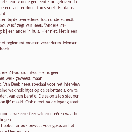
 met steun van de gemeente, omgetoverd in
reen zich er direct thuis voelt. En dat is
echt
zitten bij de overledene. Toch onderscheidt
ebouw is,” zegt Van Beek. “Andere 24-
 bij een ander in huis. Hier niet. Het is een
el het reglement moeten veranderen. Mensen
nboek
dere 24-uursruimtes. Hier is geen
het werk geweest, maar
. Van Beek heeft speciaal voor het interview
eine waxinelichtjes op de salontafels, om te
iden, van een bandje. De salontafels steunen
soonlijk’ maakt. Ook direct na de ingang staat
r omdat we een sfeer wilden creëren waarin
ttingen
We hebben er ook bewust voor gekozen het
m de kleuren van