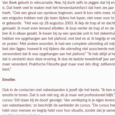
Van Beek gelooft in reïncarnatie. Nee, hij durft zelfs te zeggen dat hij er
is. Dat heeft veel te maken met het hersenstaminfarct dat hem zes jaar 
heeft. “Ook een geval van opnieuw beginnen, want ik kon niets meer, niet
een enigszins trekken met zijn been tijdens het lopen, niet meer voor te 
er gebeurde. “Het was op 28 augustus 2003. Ik liep de trap af en dacht
gemaakt. Ik moet even iemand afbellen. Ik loop verder de trap af en zi
ben ik in elkaar gezakt. Ik kwam bij op een speciale unit in het ziekenhuis
hebben me opgehangen aan het plafond, met bed en al. Ik begrijp er nie
en praten.’ Met andere woorden, ik had een complete uittreding uit mij
bed zien liggen, hoewel ik mij tijdens die uittreding niet associeerde me
verwonderd dat ik was opgehangen aan het plafond.” “Ik heb altijd al h
dat is versterkt door deze ervaring. Ik doe de laatste tweeënhalf jaar a
meer veranderd. Praktische Filosofie gaat maar over één ding: zelfkenni
bent.”
Emoties
Ook in de contacten met nabestaanden is jezelf zijn het beste. “Ik ben
emotie te tonen. Dat is ook niet erg, als je maar wel professioneel blijft
cursus ‘Stil staan bij de dood’ gevolgd. ‘Van verdieping in je eigen leve
van nabestaanden,’ zo beschrijft de aanbieder de cursus. “De cursus heef
hebt voor mensen en begrip hebt voor hun situatie, zonder dat je same