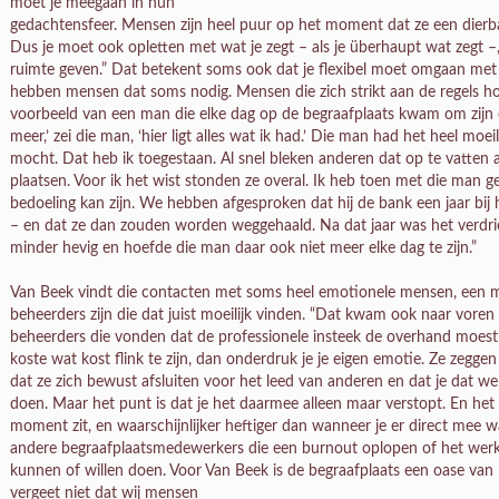
moet je meegaan in hun
gedachtensfeer. Mensen zijn heel puur op het moment dat ze een dierb
Dus je moet ook opletten met wat je zegt – als je überhaupt wat zegt –,
ruimte geven.” Dat betekent soms ook dat je flexibel moet omgaan met 
hebben mensen dat soms nodig. Mensen die zich strikt aan de regels ho
voorbeeld van een man die elke dag op de begraafplaats kwam om zijn o
meer,’ zei die man, ‘hier ligt alles wat ik had.’ Die man had het heel moeil
mocht. Dat heb ik toegestaan. Al snel bleken anderen dat op te vatten a
plaatsen. Voor ik het wist stonden ze overal. Ik heb toen met die man 
bedoeling kan zijn. We hebben afgesproken dat hij de bank een jaar bi
– en dat ze dan zouden worden weggehaald. Na dat jaar was het verdri
minder hevig en hoefde die man daar ook niet meer elke dag te zijn.”
Van Beek vindt die contacten met soms heel emotionele mensen, een mo
beheerders zijn die dat juist moeilijk vinden. “Dat kwam ook naar voren
beheerders die vonden dat de professionele insteek de overhand moest 
koste wat kost flink te zijn, dan onderdruk je je eigen emotie. Ze zegge
dat ze zich bewust afsluiten voor het leed van anderen en dat je dat w
doen. Maar het punt is dat je het daarmee alleen maar verstopt. En het 
moment zit, en waarschijnlijker heftiger dan wanneer je er direct mee w
andere begraafplaatsmedewerkers die een burnout oplopen of het werk
kunnen of willen doen. Voor Van Beek is de begraafplaats een oase van r
vergeet niet dat wij mensen