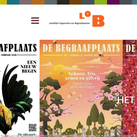
“HET
Spiritueel zijn betekent niet meer of minder dan jezelf zijn, meent Jos van Beek, beheerder 