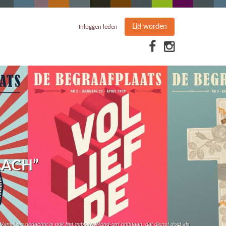
Lid worden
Inloggen leden
LACH”
 Vanuit die gedachte is ook het gebouw ‘Rond-om’ ontstaan, dat dienst doet als