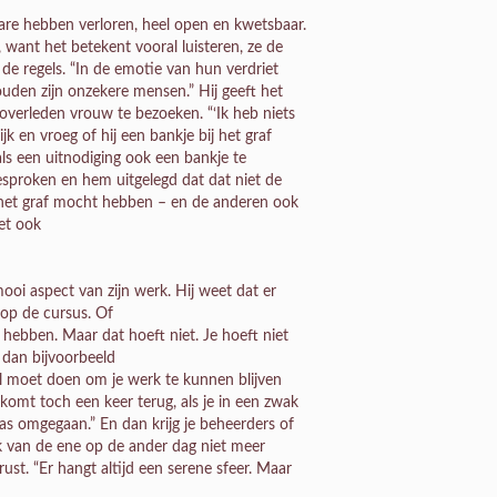
are hebben verloren, heel open en kwetsbaar.
 want het betekent vooral luisteren, ze de
de regels. “In de emotie van hun verdriet
uden zijn onzekere mensen.” Hij geeft het
verleden vrouw te bezoeken. “‘Ik heb niets
ijk en vroeg of hij een bankje bij het graf
ls een uitnodiging ook een bankje te
gesproken en hem uitgelegd dat dat niet de
j het graf mocht hebben – en de anderen ook
et ook
oi aspect van zijn werk. Hij weet dat er
 op de cursus. Of
hebben. Maar dat hoeft niet. Je hoeft niet
n dan bijvoorbeeld
el moet doen om je werk te kunnen blijven
komt toch een keer terug, als je in een zwak
as omgegaan.” En dan krijg je beheerders of
 van de ene op de ander dag niet meer
ust. “Er hangt altijd een serene sfeer. Maar