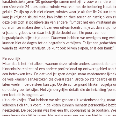
karakteristieke jaren ’30 gebouwtje samen met zijn vrouw en anderen,
een sfeervolle 24-uurs opbaarruimte waarvan het de bedoeling is dat iede
gelukt. Ze zijn op zich niet nieuw, ruimtes waar je als familie 24 uur ter
kan; je krijgt de sleutel mee, kan koffie en thee zetten en rustig bijeen 
deze plek zich in positieve zin van andere. “Omdat het een vrijstaand g
uursruimtes maken deel uit van een uitvaartcentrum, je zit dan altijd nog
vrijstaand gebouw en daar heb jij de sleutel van. De poort van de
begraafplaats blijft altijd open. Daarvoor hebben we overigens nog w
kunnen hier de dagen tot de begrafenis verblijven. Er ligt een gedachte
waarin ze kunnen schrijven. Je kunt ook blijven slapen, er is een bank.”
Persoonlijk
Maar dat is het niet alleen, waarom deze ruimte anders aandoet dan an
binnenhuisarchitect of een andere professional op ontwerpgebied aan 
een betrokken leek. En dat voel je: geen design, maar medemenselijkheid
de vele kaarsen aangestoken die overal staan, grote op standaards en kl
laten voelen hoe de sfeer kan zijn. Op de achtergrond klinken vogelgelu
op oude groentekistjes. Het zijn dergelijke details die de inrichting ‘per
een kast die is opgebouwd
uit oude kistjes. “Dat hebben we niet gedaan uit kostenbesparing, maa
iedereen zich thuis voelt. In de kisten kunnen mensen persoonlijke bezi
neerzetten. De bedoeling was hier een thuisopbaring na te bootsen. 
geen bepaalde stijl te geven. Het enige waar we ons aan hielden was o