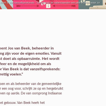
n Beek is dat vanzelfsprekends: “Samen met de nabestaanden een plek zoeken waar ze
 meent Jos van Beek, beheerder in
ng zijn voor de eigen emoties. Vanuit
st doet als opbaarruimte. Het wordt
eer en de mogelijkheid om als
r Van Beek is dat vanzelfsprekends:
ettig voelen.”
oen en als beheerder van de gemeentelijke
 een oog voor, schrijft ze op en hergebruikt
leven op aarde. De van oorsprong Indiaanse
het gebouw. Van Beek heeft het