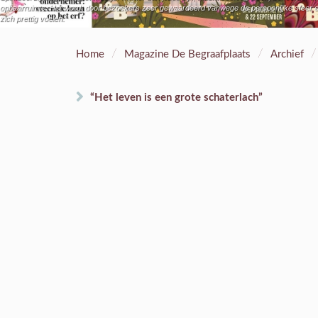
opbaarruimte. Het wordt door bezoekers zeer gewaardeerd vanwege de persoonlijke sfeer e
zich prettig voelen.”
/
/
/
Home
Magazine De Begraafplaats
Archief
“Het leven is een grote schaterlach”