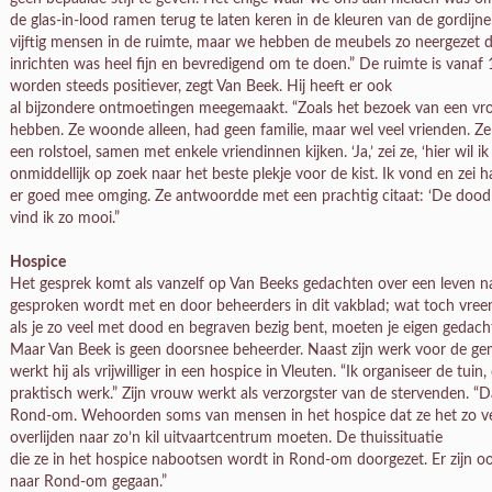
de glas-in-lood ramen terug te laten keren in de kleuren van de gordijne
vijftig mensen in de ruimte, maar we hebben de meubels zo neergezet dat 
inrichten was heel fijn en bevredigend om te doen.” De ruimte is vanaf 1 
worden steeds positiever, zegt Van Beek. Hij heeft er ook
al bijzondere ontmoetingen meegemaakt. “Zoals het bezoek van een vrou
hebben. Ze woonde alleen, had geen familie, maar wel veel vrienden. Z
een rolstoel, samen met enkele vriendinnen kijken. ‘Ja,’ zei ze, ‘hier wil ik
onmiddellijk op zoek naar het beste plekje voor de kist. Ik vond en zei h
er goed mee omging. Ze antwoordde met een prachtig citaat: ‘De dood is
vind ik zo mooi.”
Hospice
Het gesprek komt als vanzelf op Van Beeks gedachten over een leven 
gesproken wordt met en door beheerders in dit vakblad; wat toch vree
als je zo veel met dood en begraven bezig bent, moeten je eigen geda
Maar Van Beek is geen doorsnee beheerder. Naast zijn werk voor de ge
werkt hij als vrijwilliger in een hospice in Vleuten. “Ik organiseer de tu
praktisch werk.” Zijn vrouw werkt als verzorgster van de stervenden. “
Rond-om. Wehoorden soms van mensen in het hospice dat ze het zo v
overlijden naar zo’n kil uitvaartcentrum moeten. De thuissituatie
die ze in het hospice nabootsen wordt in Rond-om doorgezet. Er zijn oo
naar Rond-om gegaan.”