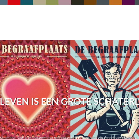
 LEVEN IS EEN GROTE SCHATER
in Maarssen, “ook in je contacten met nabestaanden.” En niet bang zijn voor de eigen emoties.