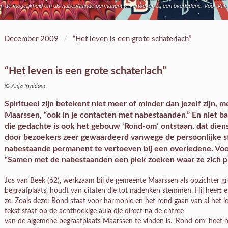
n de mogelijkheid om als nabestaande permanent te vertoeven bij een overledene. Voor Va
/
December 2009
“Het leven is een grote schaterlach”
“Het leven is een grote schaterlach”
© Anja Krabben
Spiritueel zijn betekent niet meer of minder dan jezelf zijn,
Maarssen, “ook in je contacten met nabestaanden.” En niet ba
die gedachte is ook het gebouw ‘Rond-om’ ontstaan, dat dien
door bezoekers zeer gewaardeerd vanwege de persoonlijke sf
nabestaande permanent te vertoeven bij een overledene. Voo
“Samen met de nabestaanden een plek zoeken waar ze zich pr
Jos van Beek (62), werkzaam bij de gemeente Maarssen als opzichter gr
begraafplaats, houdt van citaten die tot nadenken stemmen. Hij heeft er
ze. Zoals deze: Rond staat voor harmonie en het rond gaan van al het 
tekst staat op de achthoekige aula die direct na de entree
van de algemene begraafplaats Maarssen te vinden is. ‘Rond-om’ heet 