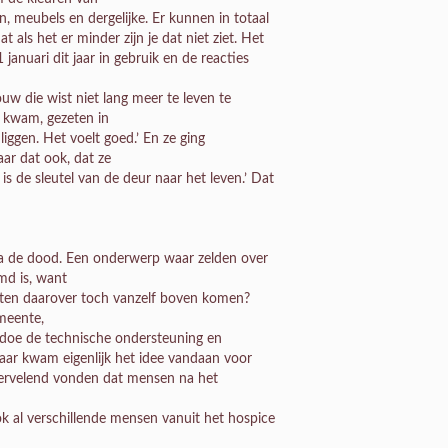
n, meubels en dergelijke. Er kunnen in totaal
als het er minder zijn je dat niet ziet. Het
januari dit jaar in gebruik en de reacties
w die wist niet lang meer te leven te
e kwam, gezeten in
 liggen. Het voelt goed.’ En ze ging
aar dat ook, dat ze
 de sleutel van de deur naar het leven.’ Dat
na de dood. Een onderwerp waar zelden over
md is, want
chten daarover toch vanzelf boven komen?
meente,
in, doe de technische ondersteuning en
Daar kwam eigenlijk het idee vandaan voor
ervelend vonden dat mensen na het
k al verschillende mensen vanuit het hospice