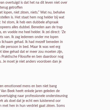
van overtuigd is dat het na dit leven niet over
terug getroffen
 lopen, niet zitten, niets.” Wat nu, behalve
stellen is. Het staat hem nog helder bij wat
: hé stom, ik heb een dubbele afspraak
e opeens alles dubbel. Beneden aan de trap
, en voelde me heel helder. Ik zei direct: ‘Ze
ts van. Ik zag iedereen onder me lopen
n lichaam gehad. Ik had mezelf beneden in
t die persoon in bed. Maar ik was wel erg
et idee gehad dat er meer zou moeten zijn,
an Praktische Filosofie en ben daardoor nog
s. Je moet je niet anders voordoen dan je
 een emotioneel mens en ben niet bang
.” Van Beek heeft enkele jaren geleden de
nsovertuiging naar professionele ondersteuning
t als doel dat je echt een luisterend oor
n met hen in hun verdriet gaat zitten. Soms