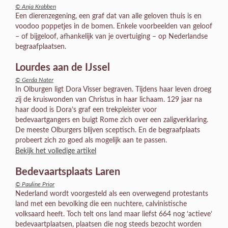
© Anja Krabben
Een dierenzegening, een graf dat van alle geloven thuis is en
voodoo poppetjes in de bomen. Enkele voorbeelden van geloof
– of bijgeloof, afhankelijk van je overtuiging – op Nederlandse
begraafplaatsen.
Lourdes aan de IJssel
© Gerda Nater
In Olburgen ligt Dora Visser begraven. Tijdens haar leven droeg
zij de kruiswonden van Christus in haar lichaam. 129 jaar na
haar dood is Dora’s graf een trekpleister voor
bedevaartgangers en buigt Rome zich over een zaligverklaring.
De meeste Olburgers blijven sceptisch. En de begraafplaats
probeert zich zo goed als mogelijk aan te passen.
Bekijk het volledige artikel
Bedevaartsplaats Laren
© Pauline Prior
Nederland wordt voorgesteld als een overwegend protestants
land met een bevolking die een nuchtere, calvinistische
volksaard heeft. Toch telt ons land maar liefst 664 nog ‘actieve’
bedevaartplaatsen, plaatsen die nog steeds bezocht worden