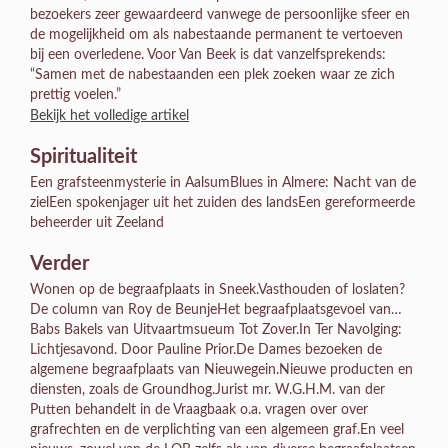
bezoekers zeer gewaardeerd vanwege de persoonlijke sfeer en
de mogelijkheid om als nabestaande permanent te vertoeven
bij een overledene. Voor Van Beek is dat vanzelfsprekends:
“Samen met de nabestaanden een plek zoeken waar ze zich
prettig voelen.”
Bekijk het volledige artikel
Spiritualiteit
Een grafsteenmysterie in AalsumBlues in Almere: Nacht van de
zielEen spokenjager uit het zuiden des landsEen gereformeerde
beheerder uit Zeeland
Verder
Wonen op de begraafplaats in Sneek.Vasthouden of loslaten?
De column van Roy de BeunjeHet begraafplaatsgevoel van…
Babs Bakels van Uitvaartmsueum Tot Zover.In Ter Navolging:
Lichtjesavond. Door Pauline Prior.De Dames bezoeken de
algemene begraafplaats van Nieuwegein.Nieuwe producten en
diensten, zoals de Groundhog.Jurist mr. W.G.H.M. van der
Putten behandelt in de Vraagbaak o.a. vragen over over
grafrechten en de verplichting van een algemeen graf.En veel