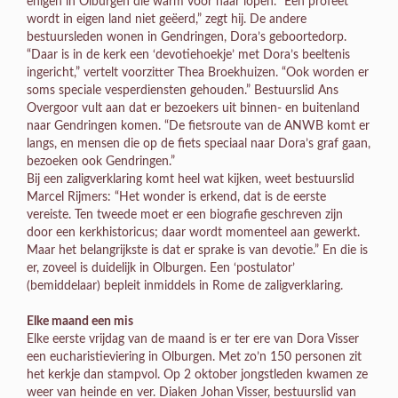
enigen in Olburgen die warm voor haar lopen. “Een profeet
wordt in eigen land niet geëerd,” zegt hij. De andere
bestuursleden wonen in Gendringen, Dora’s geboortedorp.
“Daar is in de kerk een ‘devotiehoekje’ met Dora’s beeltenis
ingericht,” vertelt voorzitter Thea Broekhuizen. “Ook worden er
soms speciale vesperdiensten gehouden.” Bestuurslid Ans
Overgoor vult aan dat er bezoekers uit binnen- en buitenland
naar Gendringen komen. “De fietsroute van de ANWB komt er
langs, en mensen die op de fiets speciaal naar Dora’s graf gaan,
bezoeken ook Gendringen.”
Bij een zaligverklaring komt heel wat kijken, weet bestuurslid
Marcel Rijmers: “Het wonder is erkend, dat is de eerste
vereiste. Ten tweede moet er een biografie geschreven zijn
door een kerkhistoricus; daar wordt momenteel aan gewerkt.
Maar het belangrijkste is dat er sprake is van devotie.” En die is
er, zoveel is duidelijk in Olburgen. Een ‘postulator’
(bemiddelaar) bepleit inmiddels in Rome de zaligverklaring.
Elke maand een mis
Elke eerste vrijdag van de maand is er ter ere van Dora Visser
een eucharistieviering in Olburgen. Met zo’n 150 personen zit
het kerkje dan stampvol. Op 2 oktober jongstleden kwamen ze
weer van heinde en ver. Diaken Johan Visser, bestuurslid van