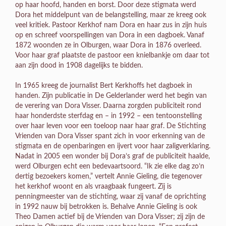
op haar hoofd, handen en borst. Door deze stigmata werd
Dora het middelpunt van de belangstelling, maar ze kreeg ook
veel kritiek. Pastoor Kerkhof nam Dora en haar zus in zijn huis
op en schreef voorspellingen van Dora in een dagboek. Vanaf
1872 woonden ze in Olburgen, waar Dora in 1876 overleed.
Voor haar graf plaatste de pastoor een knielbankje om daar tot
aan zijn dood in 1908 dagelijks te bidden.
In 1965 kreeg de journalist Bert Kerkhoffs het dagboek in
handen. Zijn publicatie in De Gelderlander werd het begin van
de verering van Dora Visser. Daarna zorgden publiciteit rond
haar honderdste sterfdag en – in 1992 – een tentoonstelling
over haar leven voor een toeloop naar haar graf. De Stichting
Vrienden van Dora Visser spant zich in voor erkenning van de
stigmata en de openbaringen en ijvert voor haar zaligverklaring.
Nadat in 2005 een wonder bij Dora’s graf de publiciteit haalde,
werd Olburgen echt een bedevaartsoord. “Ik zie elke dag zo’n
dertig bezoekers komen,” vertelt Annie Gieling, die tegenover
het kerkhof woont en als vraagbaak fungeert. Zij is
penningmeester van de stichting, waar zij vanaf de oprichting
in 1992 nauw bij betrokken is. Behalve Annie Gieling is ook
Theo Damen actief bij de Vrienden van Dora Visser; zij zijn de