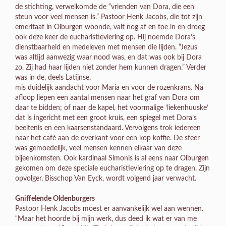
de stichting, verwelkomde de “vrienden van Dora, die een
steun voor veel mensen is.” Pastoor Henk Jacobs, die tot zijn
emeritaat in Olburgen woonde, valt nog af en toe in en droeg
ook deze keer de eucharistieviering op. Hij noemde Dora’s
dienstbaarheid en medeleven met mensen die lijden. “Jezus
was altijd aanwezig waar nood was, en dat was ook bij Dora
zo. Zij had haar lijden niet zonder hem kunnen dragen.” Verder
was in de, deels Latijnse,
mis duidelijk aandacht voor Maria en voor de rozenkrans. Na
afloop liepen een aantal mensen naar het graf van Dora om
daar te bidden; of naar de kapel, het voormalige ‘liekenhuuske’
dat is ingericht met een groot kruis, een spiegel met Dora’s
beeltenis en een kaarsenstandaard. Vervolgens trok iedereen
naar het café aan de overkant voor een kop koffie. De sfeer
was gemoedelijk, veel mensen kennen elkaar van deze
bijeenkomsten. Ook kardinaal Simonis is al eens naar Olburgen
gekomen om deze speciale eucharistieviering op te dragen. Zijn
opvolger, Bisschop Van Eyck, wordt volgend jaar verwacht.
Gniffelende Oldenburgers
Pastoor Henk Jacobs moest er aanvankelijk wel aan wennen.
“Maar het hoorde bij mijn werk, dus deed ik wat er van me