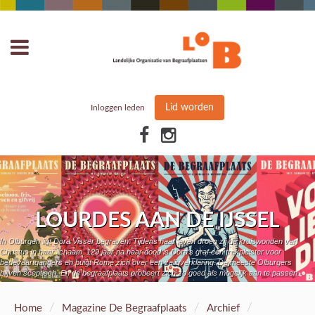
Lid worden
Inloggen leden
LOURDES AAN DE IJSSEL
In Olburgen ligt Dora Visser begraven. Tijdens haar leven droeg zij de kruiswonden van
Christus in haar lichaam. 129 jaar na haar dood is Dora’s graf een trekpleister voor
bedevaartgangers en buigt Rome zich over een zaligverklaring. De meeste Olburgers
blijven sceptisch. En de begraafplaats probeert zich zo goed als mogelijk aan te passen.
/
/
/
Home
Magazine De Begraafplaats
Archief