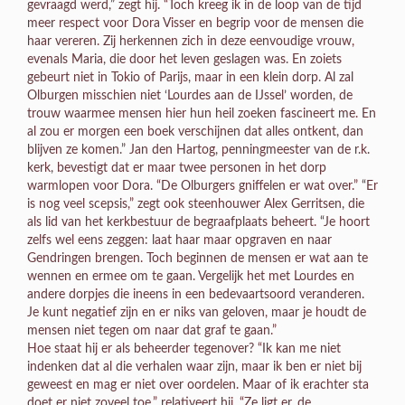
gevraagd werd,” zegt hij. “Toch kreeg ik in de loop van de tijd
meer respect voor Dora Visser en begrip voor de mensen die
haar vereren. Zij herkennen zich in deze eenvoudige vrouw,
evenals Maria, die door het leven geslagen was. En zoiets
gebeurt niet in Tokio of Parijs, maar in een klein dorp. Al zal
Olburgen misschien niet ‘Lourdes aan de IJssel’ worden, de
trouw waarmee mensen hier hun heil zoeken fascineert me. En
al zou er morgen een boek verschijnen dat alles ontkent, dan
blijven ze komen.” Jan den Hartog, penningmeester van de r.k.
kerk, bevestigt dat er maar twee personen in het dorp
warmlopen voor Dora. “De Olburgers gniffelen er wat over.” “Er
is nog veel scepsis,” zegt ook steenhouwer Alex Gerritsen, die
als lid van het kerkbestuur de begraafplaats beheert. “Je hoort
zelfs wel eens zeggen: laat haar maar opgraven en naar
Gendringen brengen. Toch beginnen de mensen er wat aan te
wennen en ermee om te gaan. Vergelijk het met Lourdes en
andere dorpjes die ineens in een bedevaartsoord veranderen.
Je kunt negatief zijn en er niks van geloven, maar je houdt de
mensen niet tegen om naar dat graf te gaan.”
Hoe staat hij er als beheerder tegenover? “Ik kan me niet
indenken dat al die verhalen waar zijn, maar ik ben er niet bij
geweest en mag er niet over oordelen. Maar of ik erachter sta
doet er niet zoveel toe,” relativeert hij. “Ze ligt er, de