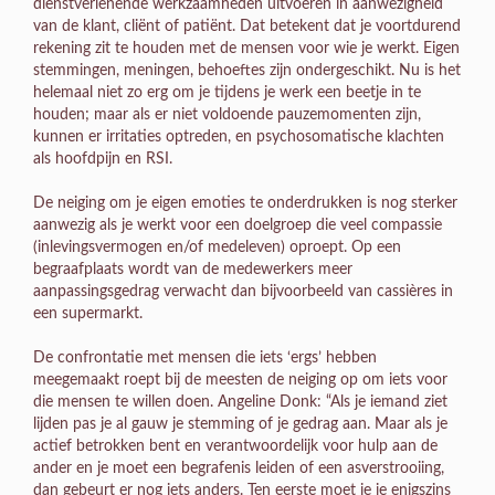
dienstverlenende werkzaamheden uitvoeren in aanwezigheid
van de klant, cliënt of patiënt. Dat betekent dat je voortdurend
rekening zit te houden met de mensen voor wie je werkt. Eigen
stemmingen, meningen, behoeftes zijn ondergeschikt. Nu is het
helemaal niet zo erg om je tijdens je werk een beetje in te
houden; maar als er niet voldoende pauzemomenten zijn,
kunnen er irritaties optreden, en psychosomatische klachten
als hoofdpijn en RSI.
De neiging om je eigen emoties te onderdrukken is nog sterker
aanwezig als je werkt voor een doelgroep die veel compassie
(inlevingsvermogen en/of medeleven) oproept. Op een
begraafplaats wordt van de medewerkers meer
aanpassingsgedrag verwacht dan bijvoorbeeld van cassières in
een supermarkt.
De confrontatie met mensen die iets ‘ergs’ hebben
meegemaakt roept bij de meesten de neiging op om iets voor
die mensen te willen doen. Angeline Donk: “Als je iemand ziet
lijden pas je al gauw je stemming of je gedrag aan. Maar als je
actief betrokken bent en verantwoordelijk voor hulp aan de
ander en je moet een begrafenis leiden of een asverstrooiing,
dan gebeurt er nog iets anders. Ten eerste moet je je enigszins