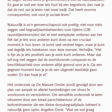
En gaat er ooit een keer iets fout bij een begrafenis, dan raak je
dat de rest van je leven niet meer kwijt. Dat heeft enorme
consequenties, ook voor je sociale leven.”
Natuurlijk is zo’n gemeenschapsrol ook prettig: niet voor niets
zeggen veel begraafplaatsbeheerders (ook tijdens LOB-
rayonbijeenkomsten) dat ze veel werkplezier ontlenen aan het
feit dat je iets voor anderen kunt doen op een cruciaal
moment in hun leven. Je komt veel verdriet tegen, maar je kunt
wel degelijk iets betekenen voor deze mensen. Verheijke: “Het
is fijn als je iets positiefs aan je werk kunt ontlenen. Maar dat
wil nog niet zeggen dat de voortdurende compassie en de
beschikbaarheid voor anderen altijd gezond voor je is. Op een
gegeven moment kun je je als een uitgerekt elastiekje gaan
voelen. En dan haak je af.”
Het onderzoek op De Nieuwe Ooster wordt gevolgd door een
plan van aanpak en allerlei handreikingen om stress te
voorkomen en verminderen. Om eenzelfde onderzoek te laten
uitvoeren door een lokaal parochiebestuur of de
kerkrentmeester die een kleine dorpsbegraafplaats beheert is
natuurlijk geen optie. Angeline Donk: “Wat we wel graag