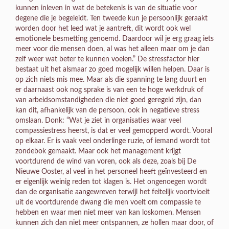
kunnen inleven in wat de betekenis is van de situatie voor
degene die je begeleidt. Ten tweede kun je persoonlijk geraakt
worden door het leed wat je aantreft, dit wordt ook wel
emotionele besmetting genoemd. Daardoor wil je erg graag iets
meer voor die mensen doen, al was het alleen maar om je dan
zelf weer wat beter te kunnen voelen.” De stressfactor hier
bestaat uit het alsmaar zo goed mogelijk willen helpen. Daar is
op zich niets mis mee. Maar als die spanning te lang duurt en
er daarnaast ook nog sprake is van een te hoge werkdruk of
van arbeidsomstandigheden die niet goed geregeld zijn, dan
kan dit, afhankelijk van de persoon, ook in negatieve stress
omslaan. Donk: “Wat je ziet in organisaties waar veel
compassiestress heerst, is dat er veel gemopperd wordt. Vooral
op elkaar. Er is vaak veel onderlinge ruzie, of iemand wordt tot
zondebok gemaakt. Maar ook het management krijgt
voortdurend de wind van voren, ook als deze, zoals bij De
Nieuwe Ooster, al veel in het personeel heeft geïnvesteerd en
er eigenlijk weinig reden tot klagen is. Het ongenoegen wordt
dan de organisatie aangewreven terwijl het feitelijk voortvloeit
uit de voortdurende dwang die men voelt om compassie te
hebben en waar men niet meer van kan loskomen. Mensen
kunnen zich dan niet meer ontspannen, ze hollen maar door, of