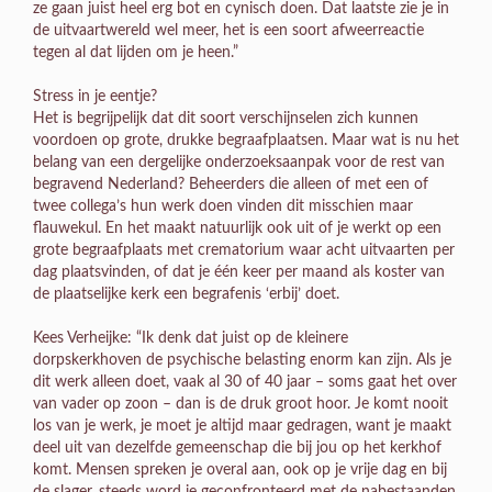
ze gaan juist heel erg bot en cynisch doen. Dat laatste zie je in
de uitvaartwereld wel meer, het is een soort afweerreactie
tegen al dat lijden om je heen.”
Stress in je eentje?
Het is begrijpelijk dat dit soort verschijnselen zich kunnen
voordoen op grote, drukke begraafplaatsen. Maar wat is nu het
belang van een dergelijke onderzoeksaanpak voor de rest van
begravend Nederland? Beheerders die alleen of met een of
twee collega’s hun werk doen vinden dit misschien maar
flauwekul. En het maakt natuurlijk ook uit of je werkt op een
grote begraafplaats met crematorium waar acht uitvaarten per
dag plaatsvinden, of dat je één keer per maand als koster van
de plaatselijke kerk een begrafenis ‘erbij’ doet.
Kees Verheijke: “Ik denk dat juist op de kleinere
dorpskerkhoven de psychische belasting enorm kan zijn. Als je
dit werk alleen doet, vaak al 30 of 40 jaar – soms gaat het over
van vader op zoon – dan is de druk groot hoor. Je komt nooit
los van je werk, je moet je altijd maar gedragen, want je maakt
deel uit van dezelfde gemeenschap die bij jou op het kerkhof
komt. Mensen spreken je overal aan, ook op je vrije dag en bij
de slager, steeds word je geconfronteerd met de nabestaanden.