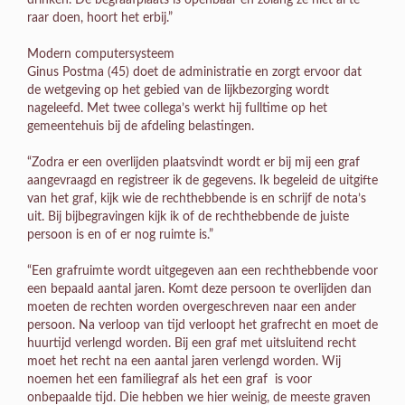
drinken. De begraafplaats is openbaar en zolang ze niet al te
raar doen, hoort het erbij.”
Modern computersysteem
Ginus Postma (45) doet de administratie en zorgt ervoor dat
de wetgeving op het gebied van de lijkbezorging wordt
nageleefd. Met twee collega’s werkt hij fulltime op het
gemeentehuis bij de afdeling belastingen.
“Zodra er een overlijden plaatsvindt wordt er bij mij een graf
aangevraagd en registreer ik de gegevens. Ik begeleid de uitgifte
van het graf, kijk wie de rechthebbende is en schrijf de nota’s
uit. Bij bijbegravingen kijk ik of de rechthebbende de juiste
persoon is en of er nog ruimte is.”
“Een grafruimte wordt uitgegeven aan een rechthebbende voor
een bepaald aantal jaren. Komt deze persoon te overlijden dan
moeten de rechten worden overgeschreven naar een ander
persoon. Na verloop van tijd verloopt het grafrecht en moet de
huurtijd verlengd worden. Bij een graf met uitsluitend recht
moet het recht na een aantal jaren verlengd worden. Wij
noemen het een familiegraf als het een graf is voor
onbepaalde tijd. Die hebben we hier weinig, de meeste graven