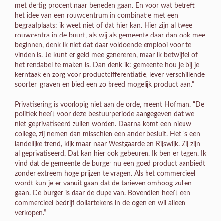
met dertig procent naar beneden gaan. En voor wat betreft
het idee van een rouwcentrum in combinatie met een
begraafplaats: ik weet niet of dat hier kan. Hier zijn al twee
rouwcentra in de buurt, als wij als gemeente daar dan ook mee
beginnen, denk ik niet dat daar voldoende emplooi voor te
vinden is. Je kunt er geld mee genereren, maar ik betwijfel of
het rendabel te maken is. Dan denk ik: gemeente hou je bij je
kerntaak en zorg voor productdifferentiatie, lever verschillende
soorten graven en bied een zo breed mogelijk product aan.”
Privatisering is voorlopig niet aan de orde, meent Hofman. “De
politiek heeft voor deze bestuurperiode aangegeven dat we
niet geprivatiseerd zullen worden. Daarna komt een nieuw
college, zij nemen dan misschien een ander besluit. Het is een
landelijke trend, kijk maar naar Westgaarde en Rijswijk. Zij zijn
al geprivatiseerd. Dat kan hier ook gebeuren. Ik ben er tegen. Ik
vind dat de gemeente de burger nu een goed product aanbiedt
zonder extreem hoge prijzen te vragen. Als het commercieel
wordt kun je er vanuit gaan dat de tarieven omhoog zullen
gaan. De burger is daar de dupe van. Bovendien heeft een
commercieel bedrijf dollartekens in de ogen en wil alleen
verkopen.”