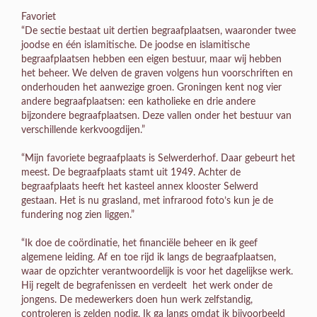
Favoriet
“De sectie bestaat uit dertien begraafplaatsen, waaronder twee
joodse en één islamitische. De joodse en islamitische
begraafplaatsen hebben een eigen bestuur, maar wij hebben
het beheer. We delven de graven volgens hun voorschriften en
onderhouden het aanwezige groen. Groningen kent nog vier
andere begraafplaatsen: een katholieke en drie andere
bijzondere begraafplaatsen. Deze vallen onder het bestuur van
verschillende kerkvoogdijen.”
“Mijn favoriete begraafplaats is Selwerderhof. Daar gebeurt het
meest. De begraafplaats stamt uit 1949. Achter de
begraafplaats heeft het kasteel annex klooster Selwerd
gestaan. Het is nu grasland, met infrarood foto’s kun je de
fundering nog zien liggen.”
“Ik doe de coördinatie, het financiële beheer en ik geef
algemene leiding. Af en toe rijd ik langs de begraafplaatsen,
waar de opzichter verantwoordelijk is voor het dagelijkse werk.
Hij regelt de begrafenissen en verdeelt het werk onder de
jongens. De medewerkers doen hun werk zelfstandig,
controleren is zelden nodig. Ik ga langs omdat ik bijvoorbeeld