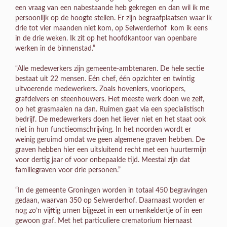
een vraag van een nabestaande heb gekregen en dan wil ik me
persoonlijk op de hoogte stellen. Er zijn begraafplaatsen waar ik
drie tot vier maanden niet kom, op Selwerderhof kom ik eens
in de drie weken. Ik zit op het hoofdkantoor van openbare
werken in de binnenstad.”
“Alle medewerkers zijn gemeente-ambtenaren. De hele sectie
bestaat uit 22 mensen. Eén chef, één opzichter en twintig
uitvoerende medewerkers. Zoals hoveniers, voorlopers,
grafdelvers en steenhouwers. Het meeste werk doen we zelf,
op het grasmaaien na dan. Ruimen gaat via een specialistisch
bedrijf. De medewerkers doen het liever niet en het staat ook
niet in hun functieomschrijving. In het noorden wordt er
weinig geruimd omdat we geen algemene graven hebben. De
graven hebben hier een uitsluitend recht met een huurtermijn
voor dertig jaar of voor onbepaalde tijd. Meestal zijn dat
familiegraven voor drie personen.”
“In de gemeente Groningen worden in totaal 450 begravingen
gedaan, waarvan 350 op Selwerderhof. Daarnaast worden er
nog zo’n vijftig urnen bijgezet in een urnenkeldertje of in een
gewoon graf. Met het particuliere crematorium hiernaast