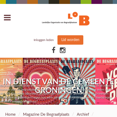
Lid worden
Inloggen leden
IN DIENST VAN DE GEMEENTE
Begraafplaatsen komen er in alle soorten en maten. Leden van de LOB ook. In dit eerste
GRONINGEN
nummer van De begraafplaats een portret van twee begraafplaatsen, tevens leden van
de LOB. Een kleine bijzondere uit Rotterdam en een grote gemeentelijke uit Groningen.
Hoe kijken de beheerders tegen hun werk aan, welke problemen komen ze daarbij tegen
en welke wensen hebben ze?
/
/
/
Home
Magazine De Begraafplaats
Archief