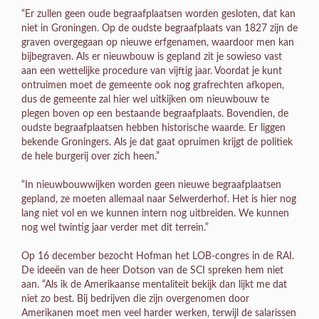
“Er zullen geen oude begraafplaatsen worden gesloten, dat kan
niet in Groningen. Op de oudste begraafplaats van 1827 zijn de
graven overgegaan op nieuwe erfgenamen, waardoor men kan
bijbegraven. Als er nieuwbouw is gepland zit je sowieso vast
aan een wettelijke procedure van vijftig jaar. Voordat je kunt
ontruimen moet de gemeente ook nog grafrechten afkopen,
dus de gemeente zal hier wel uitkijken om nieuwbouw te
plegen boven op een bestaande begraafplaats. Bovendien, de
oudste begraafplaatsen hebben historische waarde. Er liggen
bekende Groningers. Als je dat gaat opruimen krijgt de politiek
de hele burgerij over zich heen.”
“In nieuwbouwwijken worden geen nieuwe begraafplaatsen
gepland, ze moeten allemaal naar Selwerderhof. Het is hier nog
lang niet vol en we kunnen intern nog uitbreiden. We kunnen
nog wel twintig jaar verder met dit terrein.”
Op 16 december bezocht Hofman het LOB-congres in de RAI.
De ideeën van de heer Dotson van de SCI spreken hem niet
aan. “Als ik de Amerikaanse mentaliteit bekijk dan lijkt me dat
niet zo best. Bij bedrijven die zijn overgenomen door
Amerikanen moet men veel harder werken, terwijl de salarissen