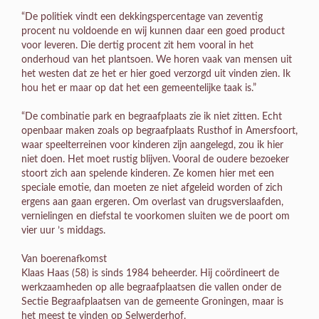
“De politiek vindt een dekkingspercentage van zeventig
procent nu voldoende en wij kunnen daar een goed product
voor leveren. Die dertig procent zit hem vooral in het
onderhoud van het plantsoen. We horen vaak van mensen uit
het westen dat ze het er hier goed verzorgd uit vinden zien. Ik
hou het er maar op dat het een gemeentelijke taak is.”
“De combinatie park en begraafplaats zie ik niet zitten. Echt
openbaar maken zoals op begraafplaats Rusthof in Amersfoort,
waar speelterreinen voor kinderen zijn aangelegd, zou ik hier
niet doen. Het moet rustig blijven. Vooral de oudere bezoeker
stoort zich aan spelende kinderen. Ze komen hier met een
speciale emotie, dan moeten ze niet afgeleid worden of zich
ergens aan gaan ergeren. Om overlast van drugsverslaafden,
vernielingen en diefstal te voorkomen sluiten we de poort om
vier uur ’s middags.
Van boerenafkomst
Klaas Haas (58) is sinds 1984 beheerder. Hij coördineert de
werkzaamheden op alle begraafplaatsen die vallen onder de
Sectie Begraafplaatsen van de gemeente Groningen, maar is
het meest te vinden op Selwerderhof.