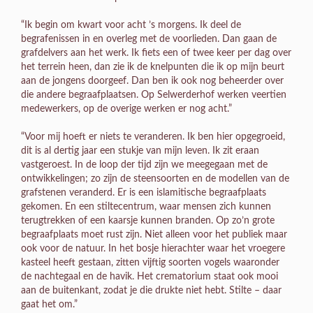
“Ik begin om kwart voor acht ’s morgens. Ik deel de
begrafenissen in en overleg met de voorlieden. Dan gaan de
grafdelvers aan het werk. Ik fiets een of twee keer per dag over
het terrein heen, dan zie ik de knelpunten die ik op mijn beurt
aan de jongens doorgeef. Dan ben ik ook nog beheerder over
die andere begraafplaatsen. Op Selwerderhof werken veertien
medewerkers, op de overige werken er nog acht.”
“Voor mij hoeft er niets te veranderen. Ik ben hier opgegroeid,
dit is al dertig jaar een stukje van mijn leven. Ik zit eraan
vastgeroest. In de loop der tijd zijn we meegegaan met de
ontwikkelingen; zo zijn de steensoorten en de modellen van de
grafstenen veranderd. Er is een islamitische begraafplaats
gekomen. En een stiltecentrum, waar mensen zich kunnen
terugtrekken of een kaarsje kunnen branden. Op zo’n grote
begraafplaats moet rust zijn. Niet alleen voor het publiek maar
ook voor de natuur. In het bosje hierachter waar het vroegere
kasteel heeft gestaan, zitten vijftig soorten vogels waaronder
de nachtegaal en de havik. Het crematorium staat ook mooi
aan de buitenkant, zodat je die drukte niet hebt. Stilte – daar
gaat het om.”