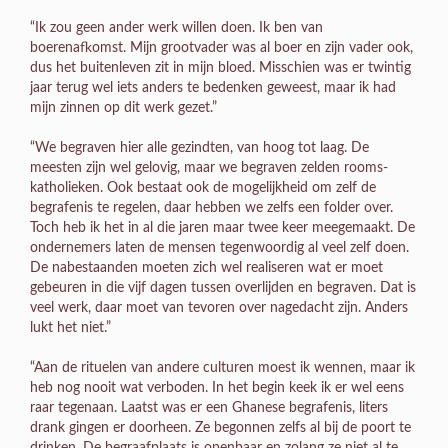
“Ik zou geen ander werk willen doen. Ik ben van
boerenafkomst. Mijn grootvader was al boer en zijn vader ook,
dus het buitenleven zit in mijn bloed. Misschien was er twintig
jaar terug wel iets anders te bedenken geweest, maar ik had
mijn zinnen op dit werk gezet.”
“We begraven hier alle gezindten, van hoog tot laag. De
meesten zijn wel gelovig, maar we begraven zelden rooms-
katholieken. Ook bestaat ook de mogelijkheid om zelf de
begrafenis te regelen, daar hebben we zelfs een folder over.
Toch heb ik het in al die jaren maar twee keer meegemaakt. De
ondernemers laten de mensen tegenwoordig al veel zelf doen.
De nabestaanden moeten zich wel realiseren wat er moet
gebeuren in die vijf dagen tussen overlijden en begraven. Dat is
veel werk, daar moet van tevoren over nagedacht zijn. Anders
lukt het niet.”
“Aan de rituelen van andere culturen moest ik wennen, maar ik
heb nog nooit wat verboden. In het begin keek ik er wel eens
raar tegenaan. Laatst was er een Ghanese begrafenis, liters
drank gingen er doorheen. Ze begonnen zelfs al bij de poort te