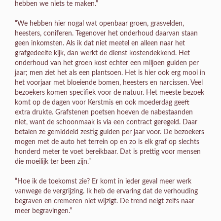
hebben we niets te maken.”
“We hebben hier nogal wat openbaar groen, grasvelden,
heesters, coniferen. Tegenover het onderhoud daarvan staan
geen inkomsten. Als ik dat niet meetel en alleen naar het
grafgedeelte kijk, dan werkt de dienst kostendekkend. Het
onderhoud van het groen kost echter een miljoen gulden per
jaar; men ziet het als een plantsoen. Het is hier ook erg mooi in
het voorjaar met bloeiende bomen, heesters en narcissen. Veel
bezoekers komen specifiek voor de natuur. Het meeste bezoek
komt op de dagen voor Kerstmis en ook moederdag geeft
extra drukte. Grafstenen poetsen hoeven de nabestaanden
niet, want de schoonmaak is via een contract geregeld. Daar
betalen ze gemiddeld zestig gulden per jaar voor. De bezoekers
mogen met de auto het terrein op en zo is elk graf op slechts
honderd meter te voet bereikbaar. Dat is prettig voor mensen
die moeilijk ter been zijn.”
“Hoe ik de toekomst zie? Er komt in ieder geval meer werk
vanwege de vergrijzing. Ik heb de ervaring dat de verhouding
begraven en cremeren niet wijzigt. De trend neigt zelfs naar
meer begravingen.”