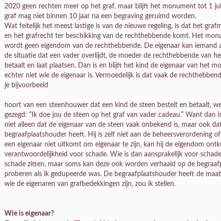
2020 geen rechten meer op het graf, maar blijft het monument tot 1 j
graf mag niet binnen 10 jaar na een begraving geruimd worden.
Wat feitelijk het meest lastige is van de nieuwe regeling, is dat het gr
en het grafrecht ter beschikking van de rechthebbende komt. Het monu
wordt geen eigendom van de rechthebbende. De eigenaar kan iemand a
de situatie dat een vader overlijdt, de moeder de rechthebbende van het
betaalt en laat plaatsen. Dan is en blijft het kind de eigenaar van he
echter niet wie de eigenaar is. Vermoedelijk is dat vaak de rechthebben
je bijvoorbeeld
hoort van een steenhouwer dat een kind de steen bestelt en betaalt, wee
gezegd: “Ik doe jou de steen op het graf van vader cadeau.” Want dan i
niet alleen dat de eigenaar van de steen vaak onbekend is, maar ook dat 
begraafplaatshouder heeft. Hij is zelf niet aan de beheersverordening 
een eigenaar niet uitkomt om eigenaar te zijn, kan hij de eigendom ont
verantwoordelijkheid voor schade. Wie is dan aansprakelijk voor schad
schade zitten, maar soms kan deze ook worden verhaald op de begraafp
proberen als ik gedupeerde was. De begraafplaatshouder heeft de maats
wie de eigenaren van grafbedekkingen zijn, zou ik stellen.
Wie is eigenaar?