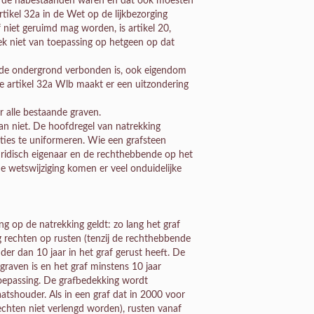
de nabestaanden waren en dat ook moesten
rtikel 32a in de Wet op de lijkbezorging
 niet geruimd mag worden, is artikel 20,
oek niet van toepassing op hetgeen op dat
n de ondergrond verbonden is, ook eigendom
we artikel 32a Wlb maakt er een uitzondering
r alle bestaande graven.
van niet. De hoofdregel van natrekking
uaties te uniformeren. Wie een grafsteen
juridisch eigenaar en de rechthebbende op het
e wetswijziging komen er veel onduidelijke
ing op de natrekking geldt: zo lang het graf
 rechten op rusten (tenzij de rechthebbende
er dan 10 jaar in het graf gerust heeft. De
egraven is en het graf minstens 10 jaar
 toepassing. De grafbedekking wordt
atshouder. Als in een graf dat in 2000 voor
echten niet verlengd worden), rusten vanaf