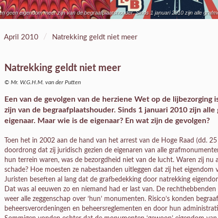
nen geen eigendom meer zijn van de begraafplaatshouder. Sinds 1 januari 2010 zijn alle gra
/
April 2010
Natrekking geldt niet meer
Natrekking geldt niet meer
© Mr. W.G.H.M. van der Putten
Een van de gevolgen van de herziene Wet op de lijbezorging 
zijn van de begraafplaatshouder. Sinds 1 januari 2010 zijn a
eigenaar. Maar wie is de eigenaar? En wat zijn de gevolgen?
Toen het in 2002 aan de hand van het arrest van de Hoge Raad (dd. 25
doordrong dat zij juridisch gezien de eigenaren van alle grafmonument
hun terrein waren, was de bezorgdheid niet van de lucht. Waren zij nu
schade? Hoe moesten ze nabestaanden uitleggen dat zij het eigendom ve
Juristen beseften al lang dat de grafbedekking door natrekking eigend
Dat was al eeuwen zo en niemand had er last van. De rechthebbenden o
weer alle zeggenschap over ‘hun’ monumenten. Risico’s konden begraa
beheersverordeningen en beheersreglementen en door hun administrat