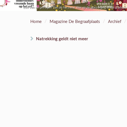
Een van de gevolgen van de herziene Wet op de lijbezorging is dat grafste
/
/
/
Home
Magazine De Begraafplaats
Archief
Natrekking geldt niet meer