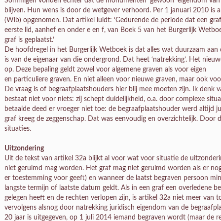
Sommigen vonden echter dat de monumenten ‘gewoon’ eigendom van 
blijven. Hun wens is door de wetgever verhoord. Per 1 januari 2010 is a
(Wlb) opgenomen. Dat artikel luidt: ‘Gedurende de periode dat een graf
eerste lid, aanhef en onder e en f, van Boek 5 van het Burgerlijk Wetb
graf is geplaatst.’
De hoofdregel in het Burgerlijk Wetboek is dat alles wat duurzaam aa
is van de eigenaar van die ondergrond. Dat heet ‘natrekking’. Het nieu
op. Deze bepaling geldt zowel voor algemene graven als voor eigen
en particuliere graven. En niet alleen voor nieuwe graven, maar ook voo
De vraag is of begraafplaatshouders hier blij mee moeten zijn. Ik denk 
bestaat niet voor niets: zij schept duidelijkheid, o.a. door complexe sit
betaalde deed er vroeger niet toe: de begraafplaatshouder werd altijd 
graf kreeg de zeggenschap. Dat was eenvoudig en overzichtelijk. Door d
situaties.
Uitzondering
Uit de tekst van artikel 32a blijkt al voor wat voor situatie de uitzonder
niet geruimd mag worden. Het graf mag niet geruimd worden als er nog
er toestemming voor geeft) en wanneer de laatst begraven persoon mind
langste termijn of laatste datum geldt. Als in een graf een overledene b
gelegen heeft en de rechten verlopen zijn, is artikel 32a niet meer van
vervolgens alsnog door natrekking juridisch eigendom van de begraafpla
20 jaar is uitgegeven, op 1 juli 2014 iemand begraven wordt (maar de r