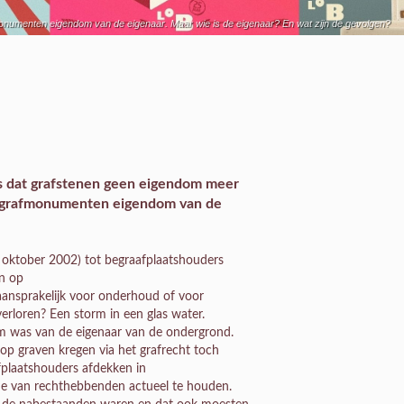
fmonumenten eigendom van de eigenaar. Maar wie is de eigenaar? En wat zijn de gevolgen?
is dat grafstenen geen eigendom meer
lle grafmonumenten eigendom van de
 oktober 2002) tot begraafplaatshouders
en op
 aansprakelijk voor onderhoud of voor
rloren? Een storm in een glas water.
om was van de eigenaar van de ondergrond.
p graven kregen via het grafrecht toch
fplaatshouders afdekken in
ie van rechthebbenden actueel te houden.