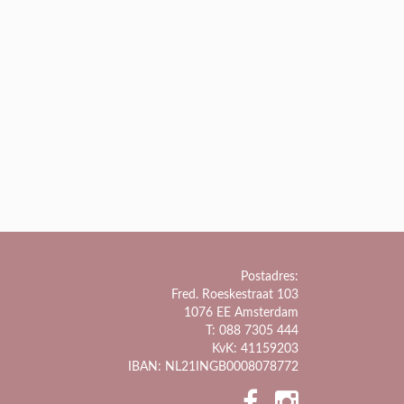
Postadres:
Fred. Roeskestraat 103
1076 EE Amsterdam
T: 088 7305 444
KvK: 41159203
IBAN: NL21INGB0008078772