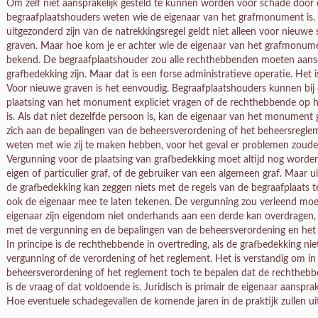
Om zelf niet aansprakelijk gesteld te kunnen worden voor schade doo
begraafplaatshouders weten wie de eigenaar van het grafmonument is.
uitgezonderd zijn van de natrekkingsregel geldt niet alleen voor nieuwe 
graven. Maar hoe kom je er achter wie de eigenaar van het grafmonument
bekend. De begraafplaatshouder zou alle rechthebbenden moeten aansch
grafbedekking zijn. Maar dat is een forse administratieve operatie. Het i
Voor nieuwe graven is het eenvoudig. Begraafplaatshouders kunnen bij
plaatsing van het monument expliciet vragen of de rechthebbende op 
is. Als dat niet dezelfde persoon is, kan de eigenaar van het monume
zich aan de bepalingen van de beheersverordening of het beheersregle
weten met wie zij te maken hebben, voor het geval er problemen zoude
Vergunning voor de plaatsing van grafbedekking moet altijd nog word
eigen of particulier graf, of de gebruiker van een algemeen graf. Maar
de grafbedekking kan zeggen niets met de regels van de begraafplaats 
ook de eigenaar mee te laten tekenen. De vergunning zou verleend m
eigenaar zijn eigendom niet onderhands aan een derde kan overdragen, z
met de vergunning en de bepalingen van de beheersverordening en het
In principe is de rechthebbende in overtreding, als de grafbedekking n
vergunning of de verordening of het reglement. Het is verstandig om in
beheersverordening of het reglement toch te bepalen dat de rechthebbe
is de vraag of dat voldoende is. Juridisch is primair de eigenaar aansprake
Hoe eventuele schadegevallen de komende jaren in de praktijk zullen 