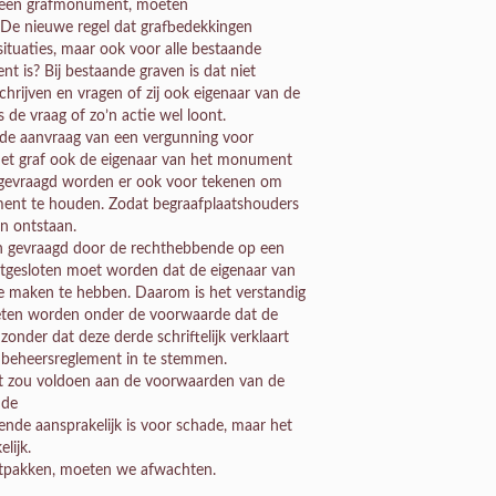
r een grafmonument, moeten
 De nieuwe regel dat grafbedekkingen
situaties, maar ook voor alle bestaande
 is? Bij bestaande graven is dat niet
rijven en vragen of zij ook eigenaar van de
s de vraag of zo’n actie wel loont.
 de aanvraag van een vergunning voor
het graf ook de eigenaar van het monument
nt gevraagd worden er ook voor tekenen om
ment te houden. Zodat begraafplaatshouders
n ontstaan.
en gevraagd door de rechthebbende op een
 uitgesloten moet worden dat de eigenaar van
te maken te hebben. Daarom is het verstandig
oeten worden onder de voorwaarde dat de
onder dat deze derde schriftelijk verklaart
 beheersreglement in te stemmen.
iet zou voldoen aan de voorwaarden van de
 de
nde aansprakelijk is voor schade, maar het
lijk.
uitpakken, moeten we afwachten.