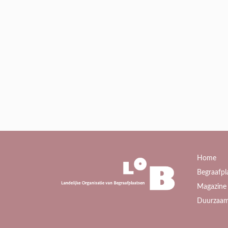
Home
Begraafpl
Magazine 
Duurzaam