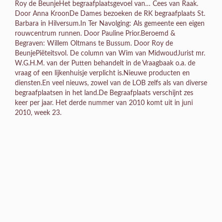
Roy de BeunjeHet begraafplaatsgevoel van… Cees van Raak.
Door Anna KroonDe Dames bezoeken de RK begraafplaats St.
Barbara in Hilversum.In Ter Navolging: Als gemeente een eigen
rouwcentrum runnen. Door Pauline Prior.Beroemd &
Begraven: Willem Oltmans te Bussum. Door Roy de
BeunjePiëteitsvol. De column van Wim van MidwoudJurist mr.
W.G.H.M. van der Putten behandelt in de Vraagbaak o.a. de
vraag of een lijkenhuisje verplicht is.Nieuwe producten en
diensten.En veel nieuws, zowel van de LOB zelfs als van diverse
begraafplaatsen in het land.De Begraafplaats verschijnt zes
keer per jaar. Het derde nummer van 2010 komt uit in juni
2010, week 23.