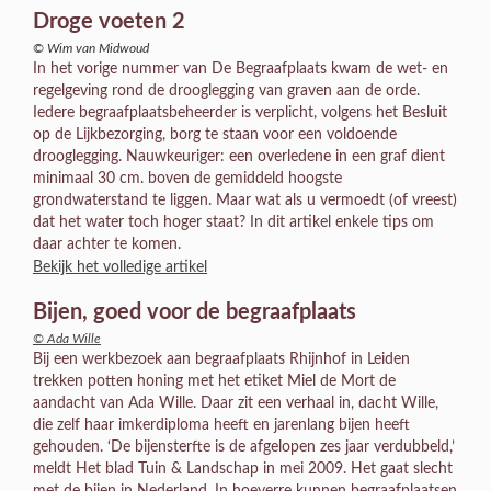
Droge voeten 2
© Wim van Midwoud
In het vorige nummer van De Begraafplaats kwam de wet- en
regelgeving rond de drooglegging van graven aan de orde.
Iedere begraafplaatsbeheerder is verplicht, volgens het Besluit
op de Lijkbezorging, borg te staan voor een voldoende
drooglegging. Nauwkeuriger: een overledene in een graf dient
minimaal 30 cm. boven de gemiddeld hoogste
grondwaterstand te liggen. Maar wat als u vermoedt (of vreest)
dat het water toch hoger staat? In dit artikel enkele tips om
daar achter te komen.
Bekijk het volledige artikel
Bijen, goed voor de begraafplaats
© Ada Wille
Bij een werkbezoek aan begraafplaats Rhijnhof in Leiden
trekken potten honing met het etiket Miel de Mort de
aandacht van Ada Wille. Daar zit een verhaal in, dacht Wille,
die zelf haar imkerdiploma heeft en jarenlang bijen heeft
gehouden. ‘De bijensterfte is de afgelopen zes jaar verdubbeld,’
meldt Het blad Tuin & Landschap in mei 2009. Het gaat slecht
met de bijen in Nederland. In hoeverre kunnen begraafplaatsen