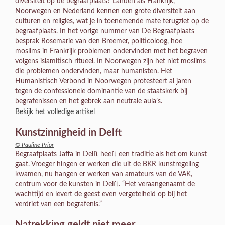
diversiteit op de begraafplaats? Landen als Frankrijk,
Noorwegen en Nederland kennen een grote diversiteit aan
culturen en religies, wat je in toenemende mate terugziet op de
begraafplaats. In het vorige nummer van De Begraafplaats
besprak Rosemarie van den Breemer, politicoloog, hoe
moslims in Frankrijk problemen ondervinden met het begraven
volgens islamitisch ritueel. In Noorwegen zijn het niet moslims
die problemen ondervinden, maar humanisten. Het
Humanistisch Verbond in Noorwegen protesteert al jaren
tegen de confessionele dominantie van de staatskerk bij
begrafenissen en het gebrek aan neutrale aula’s.
Bekijk het volledige artikel
Kunstzinnigheid in Delft
© Pauline Prior
Begraafplaats Jaffa in Delft heeft een traditie als het om kunst
gaat. Vroeger hingen er werken die uit de BKR kunstregeling
kwamen, nu hangen er werken van amateurs van de VAK,
centrum voor de kunsten in Delft. “Het veraangenaamt de
wachttijd en levert de geest even vergetelheid op bij het
verdriet van een begrafenis.”
Natrekking geldt niet meer