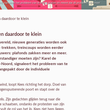
 signaleert het probleem van te kleine graven en meent dat dit probleem snel moet
 daardoor te klein
n daardoor te klein
 wereld, nieuwe generaties worden ook
te trekken, treincoups worden eerder
bouwers: plafonds zakken meer en meer.
standiger moeten zijn? Karel de
Noord, signaleert het probleem van te
angepakt door de individuele
ind, loopt Kees richting het dorp. Doel van
 tegensputterende poort en stapt over de
is. Zijn gedachten glijden terug naar die
e schaatsen, ondanks de protesten van zijn
ult de rol van het ijs, Kees ziet hem liggen.