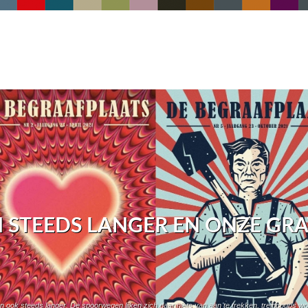
STEEDS LANGER EN ONZE GRA
n ook steeds langer. De spoorwegen lijken zich daar niets van aan te trekken, treincoups wo