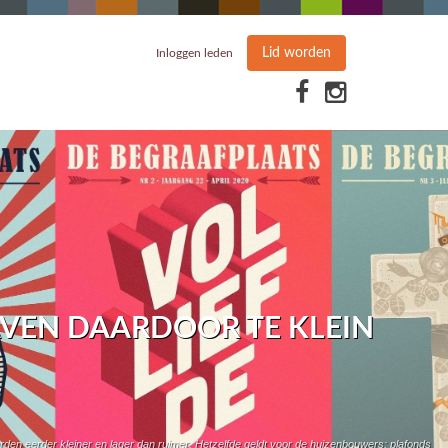
Lid worden
Inloggen leden
VEN DAARDOOR TE KLEIN
rden eerder kleiner en lager dan ruimer. Hetzelfde geldt voor de huizenbouwers: plafonds