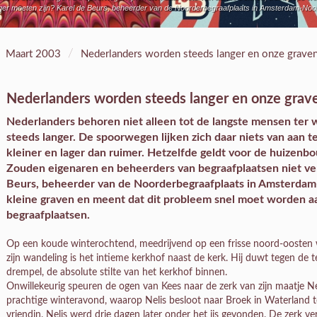
r moeten zijn? Karel de Beurs, beheerder van de Noorderbegraafplaats in Amsterdam-Noord,
/
Maart 2003
Nederlanders worden steeds langer en onze graven
Nederlanders worden steeds langer en onze grave
Nederlanders behoren niet alleen tot de langste mensen ter
steeds langer. De spoorwegen lijken zich daar niets van aan 
kleiner en lager dan ruimer. Hetzelfde geldt voor de huizen
Zouden eigenaren en beheerders van begraafplaatsen niet ver
Beurs, beheerder van de Noorderbegraafplaats in Amsterdam-
kleine graven en meent dat dit probleem snel moet worden a
begraafplaatsen.
Op een koude winterochtend, meedrijvend op een frisse noord-oosten w
zijn wandeling is het intieme kerkhof naast de kerk. Hij duwt tegen de
drempel, de absolute stilte van het kerkhof binnen.
Onwillekeurig speuren de ogen van Kees naar de zerk van zijn maatje Nel
prachtige winteravond, waarop Nelis besloot naar Broek in Waterland t
vriendin. Nelis werd drie dagen later onder het ijs gevonden. De zerk verv