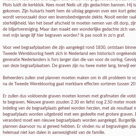
Plots luidt de kerkklok. Kees moet Nelis uit zijn gedachten bannen. Hij 
gekomen. Zijn huisarts heeft hem de uitslag gegeven over een kort gele
wordt veroorzaakt door een levensbedreigende ziekte. Nooit eerder raa
sterfelijkheid. Van het besef afscheid te moeten nemen van dit dorp, zij
de biljartvereniging. Maar dan maakt een wonderlijke gedachte zich v
met mijn lange lijf hier begraven worden? Ik pas nooit in zo’n graf.
Voor veel begraafplaatsen die zijn aangelegd rond 1830, ontstaan binn
Tweede Wereldoorlog heeft zich in Nederland een historisch ongekende
generatie Nederlanders is fors langer dan die van voor de oorlog. Gevo
van deze begraafplaatsen. De graven zijn nu twee meter lang, terwijl een
Beheerders zullen snel plannen moeten maken om in dit probleem te v
na de Tweede Wereldoorlog gaat merkbare effecten sorteren tussen 20
Er zullen dus voldoende graven moeten komen met grafmaten die volsta
te begraven. Nieuwe graven zouden 2.30 en liefst nog 2.50 meter moe
indeling van de begraafplaats geheel worden herzien, met als resultaat
begraafplaats worden uitgebreid met een gedeelte met grotere graven. 
veranderd moet een nieuwe begraafplaats worden aangelegd. Burgerlij
plannen daarvoor nu al gereed hebben. Er vinden nu al begravingen plaa
helemaal niet kan dalen in aanwezigheid van de familie.