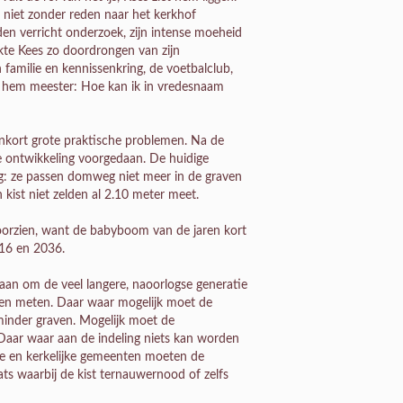
is niet zonder reden naar het kerkhof
den verricht onderzoek, zijn intense moeheid
kte Kees zo doordrongen van zijn
n familie en kennissenkring, de voetbalclub,
an hem meester: Hoe kan ik in vredesnaam
enkort grote praktische problemen. Na de
 ontwikkeling voorgedaan. De huidige
lg: ze passen domweg niet meer in de graven
 kist niet zelden al 2.10 meter meet.
oorzien, want de babyboom van de jaren kort
16 en 2036.
an om de veel langere, naoorlogse generatie
ten meten. Daar waar mogelijk moet de
 minder graven. Mogelijk moet de
Daar waar aan de indeling niets kan worden
ke en kerkelijke gemeenten moeten de
ts waarbij de kist ternauwernood of zelfs