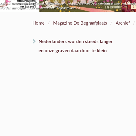
zakken meer en meer. Zouden eigenaren en beheerders van begraafplaatsen niet verstandige
worden aangepakt door de individuele begraafplaatsen.
/
/
/
Home
Magazine De Begraafplaats
Archief
Nederlanders worden steeds langer
en onze graven daardoor te klein