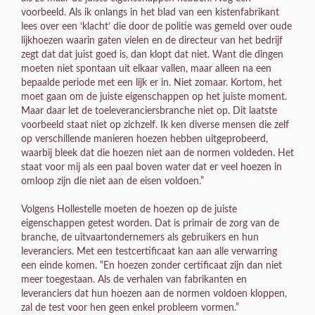
voorbeeld. Als ik onlangs in het blad van een kistenfabrikant
lees over een ‘klacht’ die door de politie was gemeld over oude
lijkhoezen waarin gaten vielen en de directeur van het bedrijf
zegt dat dat juist goed is, dan klopt dat niet. Want die dingen
moeten niet spontaan uit elkaar vallen, maar alleen na een
bepaalde periode met een lijk er in. Niet zomaar. Kortom, het
moet gaan om de juiste eigenschappen op het juiste moment.
Maar daar let de toeleveranciersbranche niet op. Dit laatste
voorbeeld staat niet op zichzelf. Ik ken diverse mensen die zelf
op verschillende manieren hoezen hebben uitgeprobeerd,
waarbij bleek dat die hoezen niet aan de normen voldeden. Het
staat voor mij als een paal boven water dat er veel hoezen in
omloop zijn die niet aan de eisen voldoen.”
Volgens Hollestelle moeten de hoezen op de juiste
eigenschappen getest worden. Dat is primair de zorg van de
branche, de uitvaartondernemers als gebruikers en hun
leveranciers. Met een testcertificaat kan aan alle verwarring
een einde komen. “En hoezen zonder certificaat zijn dan niet
meer toegestaan. Als de verhalen van fabrikanten en
leveranciers dat hun hoezen aan de normen voldoen kloppen,
zal de test voor hen geen enkel probleem vormen.”