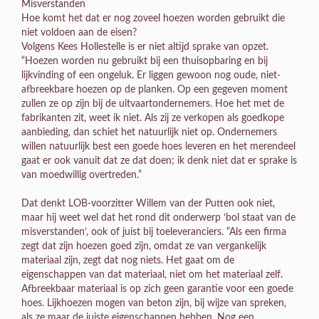
Misverstanden
Hoe komt het dat er nog zoveel hoezen worden gebruikt die
niet voldoen aan de eisen?
Volgens Kees Hollestelle is er niet altijd sprake van opzet.
“Hoezen worden nu gebruikt bij een thuisopbaring en bij
lijkvinding of een ongeluk. Er liggen gewoon nog oude, niet-
afbreekbare hoezen op de planken. Op een gegeven moment
zullen ze op zijn bij de uitvaartondernemers. Hoe het met de
fabrikanten zit, weet ik niet. Als zij ze verkopen als goedkope
aanbieding, dan schiet het natuurlijk niet op. Ondernemers
willen natuurlijk best een goede hoes leveren en het merendeel
gaat er ook vanuit dat ze dat doen; ik denk niet dat er sprake is
van moedwillig overtreden.”
Dat denkt LOB-voorzitter Willem van der Putten ook niet,
maar hij weet wel dat het rond dit onderwerp ‘bol staat van de
misverstanden’, ook of juist bij toeleveranciers. “Als een firma
zegt dat zijn hoezen goed zijn, omdat ze van vergankelijk
materiaal zijn, zegt dat nog niets. Het gaat om de
eigenschappen van dat materiaal, niet om het materiaal zelf.
Afbreekbaar materiaal is op zich geen garantie voor een goede
hoes. Lijkhoezen mogen van beton zijn, bij wijze van spreken,
als ze maar de juiste eigenschappen hebben. Nog een