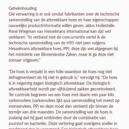
Geheimhouding
Die verwarring is er ook omdat fabrikanten over de technische
samenstelling van de afbreekbare hoes en haar eigenschappen
nauwelijks productinformatie willen geven, aldus Hollestelle.
René Wiegman van Hesselmans International kan dat wel
verklaren: “In verband met de concurrentie vertel ik de
technische samenstelling van de H95 niet (een volgens
Hesselmans afbreekbare hoes, PP); deze zijn wel afgegeven bij
het ministerie van Binnenlandse Zaken, maar ik ga deze niet
zomaar vrijgeven.”
“De hoes is verpakt in een folie waardoor de hoes nog niet
defragmenteert als hij niet in gebruik is,” vervolgt hij. “De hoes
is in negentig dagen biologisch afbreekbaar. De biologisch
afbreekbaarheid wordt per vijfduizend zakken gecontroleerd.
Ter controle begraven we een hoes met daarin een paar kilo
varkensvlees (varkensvlees lijkt qua samenstelling het meest op
mensenvlees, PP) en deze moet dan verteerd zijn binnen de
termijn van drie maanden. De samenstelling van de hoes is
zodanig dat hij gaat ontbinden door de combinatie van
zuurstof en bacteriën. Deze vertering gaat overigens sneller in