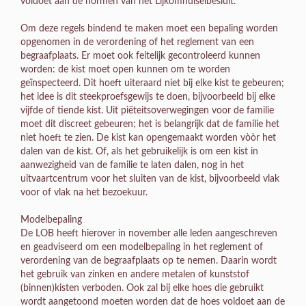
voldoet aan de normen van het Lijkomhulselbesluit.
Om deze regels bindend te maken moet een bepaling worden
opgenomen in de verordening of het reglement van een
begraafplaats. Er moet ook feitelijk gecontroleerd kunnen
worden: de kist moet open kunnen om te worden
geïnspecteerd. Dit hoeft uiteraard niet bij elke kist te gebeuren;
het idee is dit steekproefsgewijs te doen, bijvoorbeeld bij elke
vijfde of tiende kist. Uit piëteitsoverwegingen voor de familie
moet dit discreet gebeuren; het is belangrijk dat de familie het
niet hoeft te zien. De kist kan opengemaakt worden vòòr het
dalen van de kist. Of, als het gebruikelijk is om een kist in
aanwezigheid van de familie te laten dalen, nog in het
uitvaartcentrum voor het sluiten van de kist, bijvoorbeeld vlak
voor of vlak na het bezoekuur.
Modelbepaling
De LOB heeft hierover in november alle leden aangeschreven
en geadviseerd om een modelbepaling in het reglement of
verordening van de begraafplaats op te nemen. Daarin wordt
het gebruik van zinken en andere metalen of kunststof
(binnen)kisten verboden. Ook zal bij elke hoes die gebruikt
wordt aangetoond moeten worden dat de hoes voldoet aan de