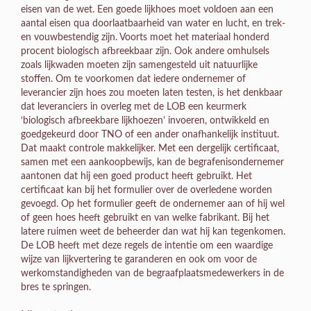
eisen van de wet. Een goede lijkhoes moet voldoen aan een
aantal eisen qua doorlaatbaarheid van water en lucht, en trek-
en vouwbestendig zijn. Voorts moet het materiaal honderd
procent biologisch afbreekbaar zijn. Ook andere omhulsels
zoals lijkwaden moeten zijn samengesteld uit natuurlijke
stoffen. Om te voorkomen dat iedere ondernemer of
leverancier zijn hoes zou moeten laten testen, is het denkbaar
dat leveranciers in overleg met de LOB een keurmerk
‘biologisch afbreekbare lijkhoezen’ invoeren, ontwikkeld en
goedgekeurd door TNO of een ander onafhankelijk instituut.
Dat maakt controle makkelijker. Met een dergelijk certificaat,
samen met een aankoopbewijs, kan de begrafenisondernemer
aantonen dat hij een goed product heeft gebruikt. Het
certificaat kan bij het formulier over de overledene worden
gevoegd. Op het formulier geeft de ondernemer aan of hij wel
of geen hoes heeft gebruikt en van welke fabrikant. Bij het
latere ruimen weet de beheerder dan wat hij kan tegenkomen.
De LOB heeft met deze regels de intentie om een waardige
wijze van lijkvertering te garanderen en ook om voor de
werkomstandigheden van de begraafplaatsmedewerkers in de
bres te springen.