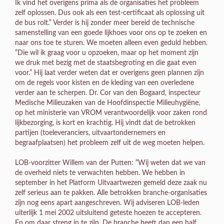
Ik vind het overigens prima als de organisaties het probleem
zelf oplossen. Dus ook als een test-certificaat als oplossing uit
de bus rolt.” Verder is hij zonder meer bereid de technische
samenstelling van een goede lijkhoes voor ons op te zoeken en
naar ons toe te sturen. We moeten alleen even geduld hebben.
“Die wil ik graag voor u opzoeken, maar op het moment zijn
we druk met bezig met de staatsbegroting en die gaat even
voor.” Hij laat verder weten dat er overigens geen plannen zijn
om de regels voor kisten en de kleding van een overledene
verder aan te scherpen. Dr. Cor van den Bogaard, inspecteur
Medische Milieuzaken van de Hoofdinspectie Milieuhygiëne,
op het ministerie van VROM verantwoordelijk voor zaken rond
lijkbezorging, is kort en krachtig. Hij vindt dat de betrokken
partijen (toeleveranciers, uitvaartondernemers en
begraafplaatsen) het probleem zelf uit de weg moeten helpen.
LOB-voorzitter Willem van der Putten: “Wij weten dat we van
de overheid niets te verwachten hebben. We hebben in
september in het Platform Uitvaartwezen gemeld deze zaak nu
zelf serieus aan te pakken. Alle betrokken branche-organisaties
zijn nog eens apart aangeschreven. Wij adviseren LOB-leden
uiterlijk 1 mei 2002 uitsluitend geteste hoezen te accepteren.
En om daar streng in te zijn. De branche heeft dan een half