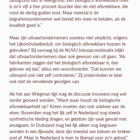
zandgrond dan in veengrond. Een biologisch afbreekbare hoes
is zo’n vijf à tien procent duurder dan de niet afbreekbare, die
rond de dertig gulden kost. Maar meestal is de
begrafenisondernemer wel bereid iets meer te betalen, als de
kwaliteit goed is.”
Maar zijn uitvaartondernemers sowieso niet verplicht, volgens
het Lijkomhulselbesluit, om biologisch afbreekbare hoezen te
gebruiken? Bij navraag bij de NUVU Inkoopcombinatie blijkt
dat uitvaartondernemers daar ook gewoon van uit gaan. “Als
fabrikanten zeggen dat het biologisch afbreekbaar is, dan
geloven wij dat,” aldus een woordvoerder. “Dat kunnen we
uiteraard ook niet zelf controleren.” Zij ondervinden er later
ook niet de vervelende gevolgen van.
Als het aan Wiegman ligt mag de discussie trouwens nog wel
verder gevoerd worden. “Want waar houdt de biologische
afbreekbaarheid op? Kisten moeten dan ook voldoen aan de
eisen. Bovendien mag het lijk zelf in Nederland nog steeds
synthetische kleding dragen, en gebitten zijn vaak gevuld met
amalgaam. In Duitsland mag het lijk alleen nog begraven
worden in een lijkwade, deze zijn meestal van katoen en breken
snel af. Maar in Nederland is men te liberaal voor zo’n gebod.”