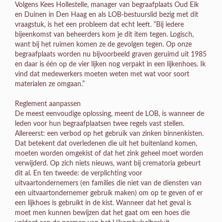
Volgens Kees Hollestelle, manager van begraafplaats Oud Eik
en Duinen in Den Haag en als LOB-bestuurslid bezig met dit
vraagstuk, is het een probleem dat echt leeft. “Bij iedere
bijeenkomst van beheerders kom je dit item tegen. Logisch,
want bij het ruimen komen ze de gevolgen tegen. Op onze
begraafplaats worden nu bijvoorbeeld graven geruimd uit 1985
en daar is één op de vier lijken nog verpakt in een lijkenhoes. Ik
vind dat medewerkers moeten weten met wat voor soort
materialen ze omgaan.”
Reglement aanpassen
De meest eenvoudige oplossing, meent de LOB, is wanneer de
leden voor hun begraafplaatsen twee regels vast stellen.
Allereerst: een verbod op het gebruik van zinken binnenkisten.
Dat betekent dat overledenen die uit het buitenland komen,
moeten worden omgekist of dat het zink geheel moet worden
verwijderd. Op zich niets nieuws, want bij crematoria gebeurt
dit al. En ten tweede: de verplichting voor
uitvaartondernemers (en families die niet van de diensten van
een uitvaartondernemer gebruik maken) om op te geven of er
een lijkhoes is gebruikt in de kist. Wanneer dat het geval is
moet men kunnen bewijzen dat het gaat om een hoes die