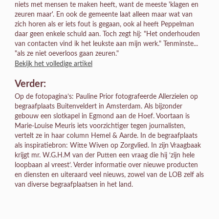
niets met mensen te maken heeft, want de meeste 'klagen en
zeuren maar'. En ook de gemeente laat alleen maar wat van
zich horen als er iets fout is gegaan, ook al heeft Peppelman
daar geen enkele schuld aan. Toch zegt hij: "Het onderhouden
van contacten vind ik het leukste aan mijn werk." Tenminste...
"als ze niet oeverloos gaan zeuren."
Bekijk het volledige artikel
Verder:
Op de fotopagina’s: Pauline Prior fotografeerde Allerzielen op
begraafplaats Buitenveldert in Amsterdam. Als bijzonder
gebouw een slotkapel in Egmond aan de Hoef. Voortaan is
Marie-Louise Meuris iets voorzichtiger tegen journalisten,
vertelt ze in haar column Hemel & Aarde. In de begraafplaats
als inspiratiebron: Witte Wiven op Zorgvlied. In zijn Vraagbaak
krijgt mr. W.G.H.M van der Putten een vraag die hij ‘zijn hele
loopbaan al vreest’. Verder informatie over nieuwe producten
en diensten en uiteraard veel nieuws, zowel van de LOB zelf als
van diverse begraafplaatsen in het land.