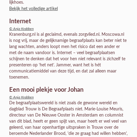
lijkhoes.
Bekijk het volledige artikel
Internet
© Anja Krabben
Kranenburg.nl is al geclaimd, evenals zorgvlied.nl. Moscowa.nl
is nog vrij, maar de gelijknamige begraafplaats kan beter niet te
lang wachten, anders loopt men het risico dat een ander er
met de naam vandoor is. Internet – veel begraafplaatsen
schijnen te denken dat het voor hen niet relevant is zichzelf te
presenteren op ‘het net’. Jammer, want het is hét
communicatiemiddel van deze tijd, en dat zal alleen maar
toenemen.
Een mooi plekje voor Johan
© Anja Krabben
De begraafplaatswereld is niet zoals de gewone wereld en
dagblad Trouw is De Begraafplaats niet. Marie-Louise Meuris,
directeur van De Nieuwe Ooster in Amsterdam en columnist
van dit blad, heeft er geen spijt van, maar heeft er wel veel van
geleerd, van haar openhartige uitspraken in Trouw over de
beroemde Nederlander Brood, 'die ze graag had willen hebben',