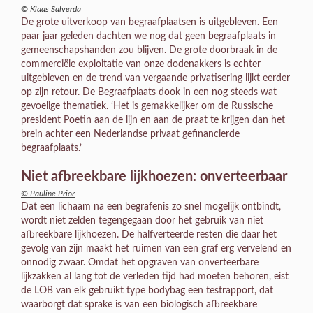
© Klaas Salverda
De grote uitverkoop van begraafplaatsen is uitgebleven. Een
paar jaar geleden dachten we nog dat geen begraafplaats in
gemeenschapshanden zou blijven. De grote doorbraak in de
commerciële exploitatie van onze dodenakkers is echter
uitgebleven en de trend van vergaande privatisering lijkt eerder
op zijn retour. De Begraafplaats dook in een nog steeds wat
gevoelige thematiek. ‘Het is gemakkelijker om de Russische
president Poetin aan de lijn en aan de praat te krijgen dan het
brein achter een Nederlandse privaat gefinancierde
begraafplaats.’
Niet afbreekbare lijkhoezen: onverteerbaar
© Pauline Prior
Dat een lichaam na een begrafenis zo snel mogelijk ontbindt,
wordt niet zelden tegengegaan door het gebruik van niet
afbreekbare lijkhoezen. De halfverteerde resten die daar het
gevolg van zijn maakt het ruimen van een graf erg vervelend en
onnodig zwaar. Omdat het opgraven van onverteerbare
lijkzakken al lang tot de verleden tijd had moeten behoren, eist
de LOB van elk gebruikt type bodybag een testrapport, dat
waarborgt dat sprake is van een biologisch afbreekbare