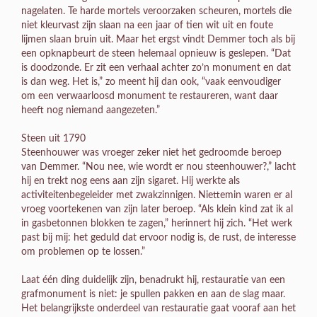
nagelaten. Te harde mortels veroorzaken scheuren, mortels die
niet kleurvast zijn slaan na een jaar of tien wit uit en foute
lijmen slaan bruin uit. Maar het ergst vindt Demmer toch als bij
een opknapbeurt de steen helemaal opnieuw is geslepen. “Dat
is doodzonde. Er zit een verhaal achter zo’n monument en dat
is dan weg. Het is,” zo meent hij dan ook, “vaak eenvoudiger
om een verwaarloosd monument te restaureren, want daar
heeft nog niemand aangezeten.”
Steen uit 1790
Steenhouwer was vroeger zeker niet het gedroomde beroep
van Demmer. “Nou nee, wie wordt er nou steenhouwer?,” lacht
hij en trekt nog eens aan zijn sigaret. Hij werkte als
activiteitenbegeleider met zwakzinnigen. Niettemin waren er al
vroeg voortekenen van zijn later beroep. “Als klein kind zat ik al
in gasbetonnen blokken te zagen,” herinnert hij zich. “Het werk
past bij mij: het geduld dat ervoor nodig is, de rust, de interesse
om problemen op te lossen.”
Laat één ding duidelijk zijn, benadrukt hij, restauratie van een
grafmonument is niet: je spullen pakken en aan de slag maar.
Het belangrijkste onderdeel van restauratie gaat vooraf aan het