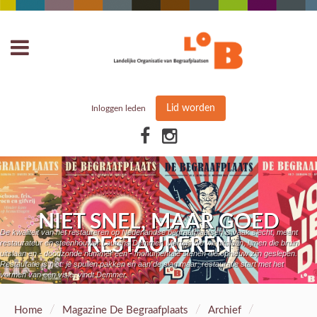
Lid worden
Inloggen leden
NIET SNEL, MAAR GOED
De kwaliteit van het restaureren op Nederlandse begraafplaatsen is vaak slecht, meent
RESTAUREREN
restaurateur en steenhouwer Laurens Demmer. Mortels die wit uitslaan, lijmen die bruin
uitslaan en - doodzonde nummer een - monumentale stenen die opnieuw zijn geslepen.
Restauratie is niet: je spullen pakken en aan de slag maar; restauratie start met het
vormen van een visie, vindt Demmer.
/
/
/
Home
Magazine De Begraafplaats
Archief