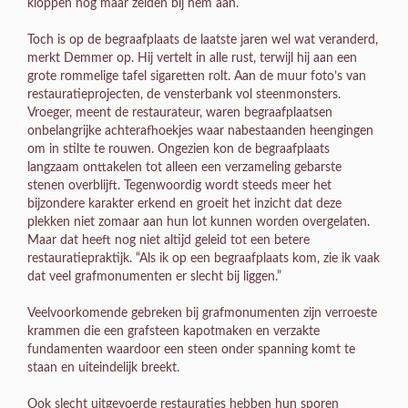
kloppen nog maar zelden bij hem aan.
Toch is op de begraafplaats de laatste jaren wel wat veranderd,
merkt Demmer op. Hij vertelt in alle rust, terwijl hij aan een
grote rommelige tafel sigaretten rolt. Aan de muur foto’s van
restauratieprojecten, de vensterbank vol steenmonsters.
Vroeger, meent de restaurateur, waren begraafplaatsen
onbelangrijke achterafhoekjes waar nabestaanden heengingen
om in stilte te rouwen. Ongezien kon de begraafplaats
langzaam onttakelen tot alleen een verzameling gebarste
stenen overblijft. Tegenwoordig wordt steeds meer het
bijzondere karakter erkend en groeit het inzicht dat deze
plekken niet zomaar aan hun lot kunnen worden overgelaten.
Maar dat heeft nog niet altijd geleid tot een betere
restauratiepraktijk. “Als ik op een begraafplaats kom, zie ik vaak
dat veel grafmonumenten er slecht bij liggen.”
Veelvoorkomende gebreken bij grafmonumenten zijn verroeste
krammen die een grafsteen kapotmaken en verzakte
fundamenten waardoor een steen onder spanning komt te
staan en uiteindelijk breekt.
Ook slecht uitgevoerde restauraties hebben hun sporen