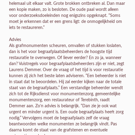
helemaal uit elkaar valt. Grote brokken ontbreken al. Dan maar
een kopie maken, zo is besloten. De oude paal wordt alleen
voor onderzoeksdoeleinden nog enigszins opgeknapt. “Soms
moet je erkennen dat er een grens ligt: de onmogelijkheid om
iets te restaureren.”
Advies
Als grafmonumenten scheuren, omvallen of stukken loslaten,
dan is het voor begraafplaatsbeheerders de hoogste tijd
restauratie te overwegen. Of liever eerder? En zo ja, wanneer
dan? Vuistregels voor begraafplaatsbeheerders zijn er niet, zegt
Laurens Demmer. Over de vraag of het tijd is voor restauratie
kunnen zij zich het beste laten adviseren. “Een beheerder is niet
in staat dat te beoordelen. Hij zal eerder kijken naar de totale
staat van de begraafplaats.” Een verstandige beheerder wendt
zich tot de Rijksdienst voor monumentenzorg, gemeentelijke
monumentenzorg, een restaurateur of Terebinth, raadt
Demmer aan. Zo’n advies is belangrijk. “Dan zie je ook wat
urgent en minder urgent is. Een oude begraafplaats heeft zorg
nodig.” Vervolgens moet de begraafplaats zelf de vraag
beantwoorden welke monumenten ze belangrijk vindt. Pas
daarna komt de staat van de grafstenen en eventuele