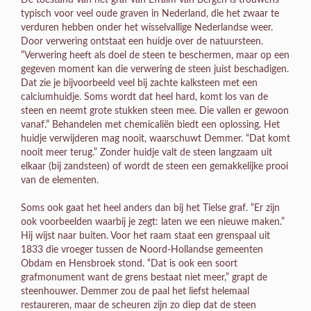
De toestand van het graf van Efraïm van Bergen is trouwens
typisch voor veel oude graven in Nederland, die het zwaar te
verduren hebben onder het wisselvallige Nederlandse weer.
Door verwering ontstaat een huidje over de natuursteen.
“Verwering heeft als doel de steen te beschermen, maar op een
gegeven moment kan die verwering de steen juist beschadigen.
Dat zie je bijvoorbeeld veel bij zachte kalksteen met een
calciumhuidje. Soms wordt dat heel hard, komt los van de
steen en neemt grote stukken steen mee. Die vallen er gewoon
vanaf.” Behandelen met chemicaliën biedt een oplossing. Het
huidje verwijderen mag nooit, waarschuwt Demmer. “Dat komt
nooit meer terug.” Zonder huidje valt de steen langzaam uit
elkaar (bij zandsteen) of wordt de steen een gemakkelijke prooi
van de elementen.
Soms ook gaat het heel anders dan bij het Tielse graf. “Er zijn
ook voorbeelden waarbij je zegt: laten we een nieuwe maken.”
Hij wijst naar buiten. Voor het raam staat een grenspaal uit
1833 die vroeger tussen de Noord-Hollandse gemeenten
Obdam en Hensbroek stond. “Dat is ook een soort
grafmonument want de grens bestaat niet meer,” grapt de
steenhouwer. Demmer zou de paal het liefst helemaal
restaureren, maar de scheuren zijn zo diep dat de steen