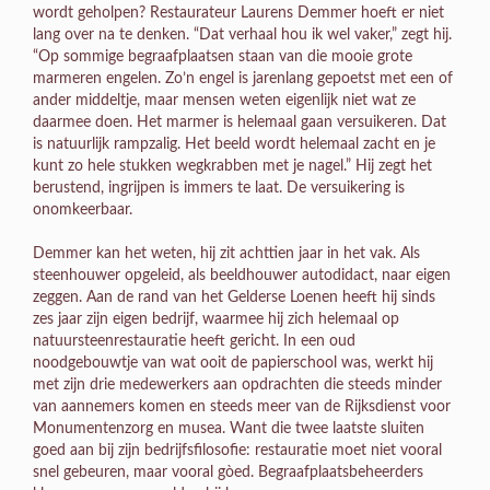
wordt geholpen? Restaurateur Laurens Demmer hoeft er niet
lang over na te denken. “Dat verhaal hou ik wel vaker,” zegt hij.
“Op sommige begraafplaatsen staan van die mooie grote
marmeren engelen. Zo’n engel is jarenlang gepoetst met een of
ander middeltje, maar mensen weten eigenlijk niet wat ze
daarmee doen. Het marmer is helemaal gaan versuikeren. Dat
is natuurlijk rampzalig. Het beeld wordt helemaal zacht en je
kunt zo hele stukken wegkrabben met je nagel.” Hij zegt het
berustend, ingrijpen is immers te laat. De versuikering is
onomkeerbaar.
Demmer kan het weten, hij zit achttien jaar in het vak. Als
steenhouwer opgeleid, als beeldhouwer autodidact, naar eigen
zeggen. Aan de rand van het Gelderse Loenen heeft hij sinds
zes jaar zijn eigen bedrijf, waarmee hij zich helemaal op
natuursteenrestauratie heeft gericht. In een oud
noodgebouwtje van wat ooit de papierschool was, werkt hij
met zijn drie medewerkers aan opdrachten die steeds minder
van aannemers komen en steeds meer van de Rijksdienst voor
Monumentenzorg en musea. Want die twee laatste sluiten
goed aan bij zijn bedrijfsfilosofie: restauratie moet niet vooral
snel gebeuren, maar vooral gòed. Begraafplaatsbeheerders