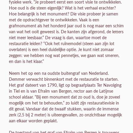
fysieke werk. “Je probeert eerst een soort visie te ontwikkelen.
Hoe oud is die steen eigenlijk? Wat is het verhaal erachter?
Hoe belangrijk is het monument? Die visie probeer je samen
met de opdrachtgever te ontwikkelen. Vaak is een
grafmonument als het honderd jaar oud is nog maar een schim
van wat het ooit geweest is. De kanten zijn afgerond, de letters
niet meer leesbaar.” De vraag is dan, waartoe moet de
restauratie leiden? “Ook het ruïnemodel (steen aan zijn lot
overlaten) is een heel duidelijke optie. Je kunt niet zomaar
zeggen: we hebben nog wat pennetjes, we gaan wat smeren,
en dan is het klaar.”
Neem het op een na oudste buitengraf van Nederland.
Demmer verwacht binnenkort met de restauratie te starten.
Het graf dateert van 1790, ligt op begraafplaats Ter Navolging
in Tiel en is van Efraïm van Bergen, rector aan de Latijnse
school aldaar. “Bij een monument dat zo oud is, doe je zoveel
mogelijk om het te behouden,” zo luidt zijn restauratievisie in
dit geval. Vandaar dat de twaalf stukken, waarin de immense
zerk (2,5 bij 2 meter) is uiteengevallen, zo onzichtbaar mogelijk
aan elkaar worden geplakt.