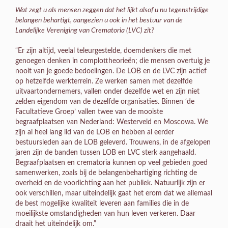
Wat zegt u als mensen zeggen dat het lijkt alsof u nu tegenstrijdige
belangen behartigt, aangezien u ook in het bestuur van de
Landelijke Vereniging van Crematoria (LVC) zit?
“Er zijn altijd, veelal teleurgestelde, doemdenkers die met
genoegen denken in complottheorieën; die mensen overtuig je
nooit van je goede bedoelingen. De LOB en de LVC zijn actief
op hetzelfde werkterrein. Ze werken samen met dezelfde
uitvaartondernemers, vallen onder dezelfde wet en zijn niet
zelden eigendom van de dezelfde organisaties. Binnen ‘de
Facultatieve Groep’ vallen twee van de mooiste
begraafplaatsen van Nederland: Westerveld en Moscowa. We
zijn al heel lang lid van de LOB en hebben al eerder
bestuursleden aan de LOB geleverd. Trouwens, in de afgelopen
jaren zijn de banden tussen LOB en LVC sterk aangehaald.
Begraafplaatsen en crematoria kunnen op veel gebieden goed
samenwerken, zoals bij de belangenbehartiging richting de
overheid en de voorlichting aan het publiek. Natuurlijk zijn er
ook verschillen, maar uiteindelijk gaat het erom dat we allemaal
de best mogelijke kwaliteit leveren aan families die in de
moeilijkste omstandigheden van hun leven verkeren. Daar
draait het uiteindelijk om.”