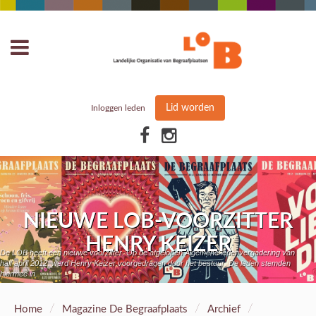
Lid worden
Inloggen leden
NIEUWE LOB-VOORZITTER
HENRY KEIZER
De LOB heeft een nieuwe voorzitter. Op de afgelopen Algemene ledenvergadering van
half april 2012, werd Henry Keizer voorgedragen door het bestuur. De leden stemden
hiermee in.
/
/
/
Home
Magazine De Begraafplaats
Archief