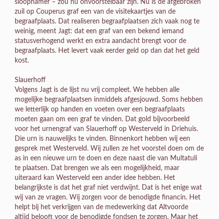
sloophamer – zou nu onvoorstelbaar zijn. Nu is de afgebroken
zuil op Couperus graf een van de visitekaartjes van de
begraafplaats. Dat realiseren begraafplaatsen zich vaak nog te
weinig, meent Jagt: dat een graf van een bekend iemand
statusverhogend werkt en extra aandacht brengt voor de
begraafplaats. Het levert vaak eerder geld op dan dat het geld
kost.
Slauerhoff
Volgens Jagt is de lijst nu vrij compleet. We hebben alle
mogelijke begraafplaatsen inmiddels afgesjouwd. Soms hebben
we letterlijk op handen en voeten over een begraafplaats
moeten gaan om een graf te vinden. Dat gold bijvoorbeeld
voor het urnengraf van Slauerhoff op Westerveld in Driehuis.
Die urn is nauwelijks te vinden. Binnenkort hebben wij een
gesprek met Westerveld. Wij zullen ze het voorstel doen om de
as in een nieuwe urn te doen en deze naast die van Multatuli
te plaatsen. Dat brengen we als een mogelijkheid, maar
uiteraard kan Westerveld een ander idee hebben. Het
belangrijkste is dat het graf niet verdwijnt. Dat is het enige wat
wij van ze vragen. Wij zorgen voor de benodigde financin. Het
helpt bij het verkrijgen van de medewerking dat Altvoorde
altijd belooft voor de benodigde fondsen te zorgen. Maar het