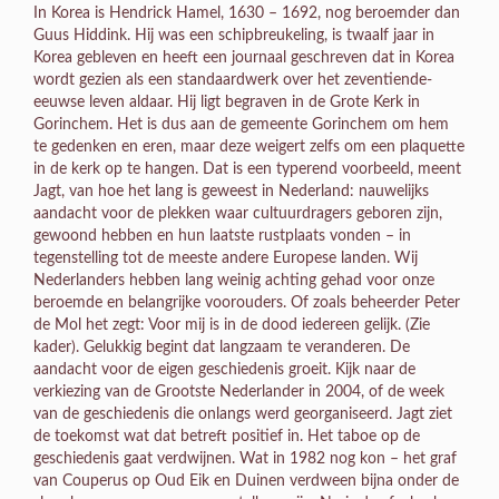
In Korea is Hendrick Hamel, 1630 – 1692, nog beroemder dan
Guus Hiddink. Hij was een schipbreukeling, is twaalf jaar in
Korea gebleven en heeft een journaal geschreven dat in Korea
wordt gezien als een standaardwerk over het zeventiende-
eeuwse leven aldaar. Hij ligt begraven in de Grote Kerk in
Gorinchem. Het is dus aan de gemeente Gorinchem om hem
te gedenken en eren, maar deze weigert zelfs om een plaquette
in de kerk op te hangen. Dat is een typerend voorbeeld, meent
Jagt, van hoe het lang is geweest in Nederland: nauwelijks
aandacht voor de plekken waar cultuurdragers geboren zijn,
gewoond hebben en hun laatste rustplaats vonden – in
tegenstelling tot de meeste andere Europese landen. Wij
Nederlanders hebben lang weinig achting gehad voor onze
beroemde en belangrijke voorouders. Of zoals beheerder Peter
de Mol het zegt: Voor mij is in de dood iedereen gelijk. (Zie
kader). Gelukkig begint dat langzaam te veranderen. De
aandacht voor de eigen geschiedenis groeit. Kijk naar de
verkiezing van de Grootste Nederlander in 2004, of de week
van de geschiedenis die onlangs werd georganiseerd. Jagt ziet
de toekomst wat dat betreft positief in. Het taboe op de
geschiedenis gaat verdwijnen. Wat in 1982 nog kon – het graf
van Couperus op Oud Eik en Duinen verdween bijna onder de