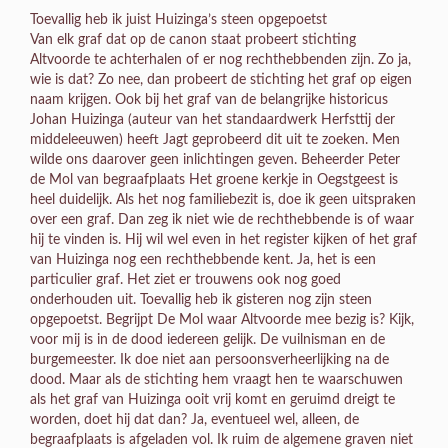
Toevallig heb ik juist Huizinga’s steen opgepoetst
Van elk graf dat op de canon staat probeert stichting
Altvoorde te achterhalen of er nog rechthebbenden zijn. Zo ja,
wie is dat? Zo nee, dan probeert de stichting het graf op eigen
naam krijgen. Ook bij het graf van de belangrijke historicus
Johan Huizinga (auteur van het standaardwerk Herfsttij der
middeleeuwen) heeft Jagt geprobeerd dit uit te zoeken. Men
wilde ons daarover geen inlichtingen geven. Beheerder Peter
de Mol van begraafplaats Het groene kerkje in Oegstgeest is
heel duidelijk. Als het nog familiebezit is, doe ik geen uitspraken
over een graf. Dan zeg ik niet wie de rechthebbende is of waar
hij te vinden is. Hij wil wel even in het register kijken of het graf
van Huizinga nog een rechthebbende kent. Ja, het is een
particulier graf. Het ziet er trouwens ook nog goed
onderhouden uit. Toevallig heb ik gisteren nog zijn steen
opgepoetst. Begrijpt De Mol waar Altvoorde mee bezig is? Kijk,
voor mij is in de dood iedereen gelijk. De vuilnisman en de
burgemeester. Ik doe niet aan persoonsverheerlijking na de
dood. Maar als de stichting hem vraagt hen te waarschuwen
als het graf van Huizinga ooit vrij komt en geruimd dreigt te
worden, doet hij dat dan? Ja, eventueel wel, alleen, de
begraafplaats is afgeladen vol. Ik ruim de algemene graven niet