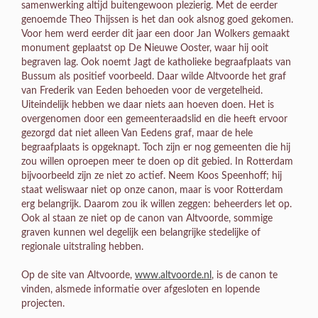
samenwerking altijd buitengewoon plezierig. Met de eerder
genoemde Theo Thijssen is het dan ook alsnog goed gekomen.
Voor hem werd eerder dit jaar een door Jan Wolkers gemaakt
monument geplaatst op De Nieuwe Ooster, waar hij ooit
begraven lag. Ook noemt Jagt de katholieke begraafplaats van
Bussum als positief voorbeeld. Daar wilde Altvoorde het graf
van Frederik van Eeden behoeden voor de vergetelheid.
Uiteindelijk hebben we daar niets aan hoeven doen. Het is
overgenomen door een gemeenteraadslid en die heeft ervoor
gezorgd dat niet alleen Van Eedens graf, maar de hele
begraafplaats is opgeknapt. Toch zijn er nog gemeenten die hij
zou willen oproepen meer te doen op dit gebied. In Rotterdam
bijvoorbeeld zijn ze niet zo actief. Neem Koos Speenhoff; hij
staat weliswaar niet op onze canon, maar is voor Rotterdam
erg belangrijk. Daarom zou ik willen zeggen: beheerders let op.
Ook al staan ze niet op de canon van Altvoorde, sommige
graven kunnen wel degelijk een belangrijke stedelijke of
regionale uitstraling hebben.
Op de site van Altvoorde,
www.altvoorde.nl
, is de canon te
vinden, alsmede informatie over afgesloten en lopende
projecten.