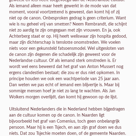
Als iemand alleen maar heeft gewerkt in de mode van dat
moment, vooral voortzettend is geweest, dan komt hij of zij
niet op de canon. Onbesproken gedrag is geen criterium. Want
wie is nu geheel vrij van smetten? Neem Rembrandt, die schijnt
niet zo aardig te zijn omgegaan met zijn vrouwen. En ja, ook
Achterberg staat er op. Hij heeft weliswaar zijn hospita gedood,
maar zijn dichterschap is tenslotte onomstreden. We voelen
niets voor een gekunsteld fatsoensmodel. Wel uitgesloten van
de canon zijn degenen die schadelijk zijn geweest voor de
Nederlandse cultuur. Of als iemand sterk omstreden is. Er
wordt wel eens beweerd dat het graf van Anton Mussert nog
ergens clandestien bestaat; die zou er dus niet opkomen. In
principe houden we ook een wachtperiode van 25 jaar aan.
Dan weten we pas echt of iemand een blijvertje is. Maar bij
sommige mensen hoef je niet zo lang te wachten. Als Jan
Wolkers morgen overlijdt, dan komt hij gewoon op de lijst.
Uitsluitend Nederlanders die in Nederland hebben bijgedragen
aan de cultuur komen op de canon. In Naarden ligt
bijvoorbeeld het graf van Comenius, toch geen onbelangrijk
persoon. Maar hij is een Tsjech, en aan zijn graf doen we dus
niets. Dat zou Tsjechie moeten doen, of de gemeente Naarden.