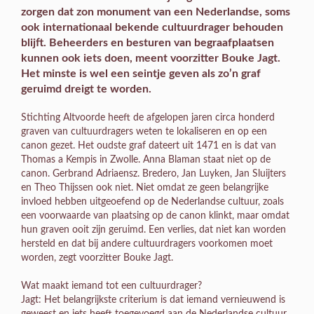
zorgen dat zon monument van een Nederlandse, soms
ook internationaal bekende cultuurdrager behouden
blijft. Beheerders en besturen van begraafplaatsen
kunnen ook iets doen, meent voorzitter Bouke Jagt.
Het minste is wel een seintje geven als zo’n graf
geruimd dreigt te worden.
Stichting Altvoorde heeft de afgelopen jaren circa honderd
graven van cultuurdragers weten te lokaliseren en op een
canon gezet. Het oudste graf dateert uit 1471 en is dat van
Thomas a Kempis in Zwolle. Anna Blaman staat niet op de
canon. Gerbrand Adriaensz. Bredero, Jan Luyken, Jan Sluijters
en Theo Thijssen ook niet. Niet omdat ze geen belangrijke
invloed hebben uitgeoefend op de Nederlandse cultuur, zoals
een voorwaarde van plaatsing op de canon klinkt, maar omdat
hun graven ooit zijn geruimd. Een verlies, dat niet kan worden
hersteld en dat bij andere cultuurdragers voorkomen moet
worden, zegt voorzitter Bouke Jagt.
Wat maakt iemand tot een cultuurdrager?
Jagt: Het belangrijkste criterium is dat iemand vernieuwend is
geweest en iets heeft toegevoegd aan de Nederlandse cultuur.