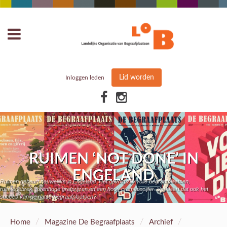
Lid worden
Inloggen leden
RUIMEN ‘NOT DONE’ IN
ENGELAND
Ruimen gebeurt nauwelijks in Engeland. Het gevolg zijn volle begraafplaatsen,
ruimtegebrek, torenhoge grafprijzen en een hoog crematiecijfer. Verklaart dat ook het
succes van de natuurbegraafplaatsen?
/
/
/
Home
Magazine De Begraafplaats
Archief