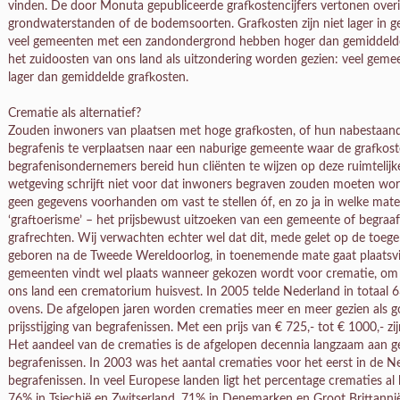
vinden. De door Monuta gepubliceerde grafkostencijfers vertonen over
grondwaterstanden of de bodemsoorten. Grafkosten zijn niet lager in 
veel gemeenten met een zandondergrond hebben hoger dan gemiddelde 
het zuidoosten van ons land als uitzondering worden gezien: veel ge
lager dan gemiddelde grafkosten.
Crematie als alternatief?
Zouden inwoners van plaatsen met hoge grafkosten, of hun nabestaan
begrafenis te verplaatsen naar een naburige gemeente waar de grafkosten
begrafenisondernemers bereid hun cliënten te wijzen op deze ruimtelijk
wetgeving schrijft niet voor dat inwoners begraven zouden moeten word
geen gegevens voorhanden om vast te stellen óf, en zo ja in welke mate, e
‘graftoerisme’ – het prijsbewust uitzoeken van een gemeente of begraaf
grafrechten. Wij verwachten echter wel dat dit, mede gelet op de toeg
geboren na de Tweede Wereldoorlog, in toenemende mate gaat plaatsvi
gemeenten vindt wel plaats wanneer gekozen wordt voor crematie, om d
ons land een crematorium huisvest. In 2005 telde Nederland in totaal
ovens. De afgelopen jaren worden crematies meer en meer gezien als g
prijsstijging van begrafenissen. Met een prijs van € 725,- tot € 1000,- 
Het aandeel van de crematies is de afgelopen decennia langzaam aan ge
begrafenissen. In 2003 was het aantal crematies voor het eerst in de N
begrafenissen. In veel Europese landen ligt het percentage crematies al l
76% in Tsjechië en Zwitserland, 71% in Denemarken en Groot Brittann