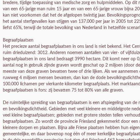
bredere, tijdige toepassing van medische zorg en hulpmiddelen. Op dit
van een 65-jarige man ruim 15 jaar en van een 65-jarige vrouw bijna 2
kan niet voorkomen dat het de afgelopen twintig jaar. Bevolkingsprogn
het aantal sterfgevallen kan stijgen van 137.000 per jaar in 2005 tot 22
liefst 65%, terwijl de totale bevolking van Nederland in hetzelfde scena
Begraafplaatsen
Het precieze aantal begraafplaatsen in ons land is niet bekend. Het Cen
ruim drieduizend: 3012. Anderen noemen aantallen van vier- of vijfduiz
begraafplaatsen in ons land bedraagt 3990 hectare. Dit komt neer op 0
aantal nog in gebruik zijnde graven wordt geschat op 2 miljoen (door de ‘
meeste van deze graven bevatten twee of drie lijken. Als we aannemen 
ruwweg 4 miljoen mensen bevatten, dan kan de dode bevolkingsdichth
100.000 lichamen per vierkante kilometer begraafplaats. Het marktaan
begraafplaatsen is fors: zij bevatten 75 tot 80% van alle graven.
De ruimtelijke spreiding van begraafplaatsen is een afspiegeling van de r
en bevolkingsdichtheid. Gebieden met veel kleinere en middelgrote n
veel kleine begraafplaatsen; gebieden met grotere steden tellen verhou
begraafplaatsen. Zo wordt de provincie Friesland gekenmerkt door ee
kleinere dorpen en plaatsen. Bijna alle Friese plaatsen hebben hun eige
gemeentelijke, en daar bovenop nog één of meer kerkelijke begraafplaat