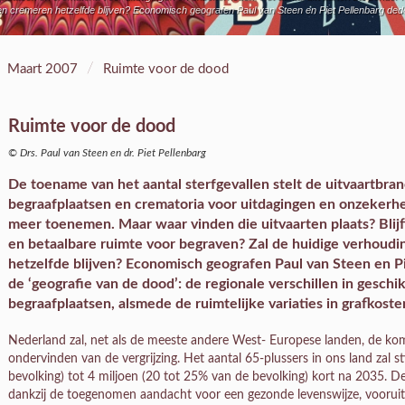
n cremeren hetzelfde blijven? Economisch geografen Paul van Steen en Piet Pellenbarg deden
/
Maart 2007
Ruimte voor de dood
Ruimte voor de dood
© Drs. Paul van Steen en dr. Piet Pellenbarg
De toename van het aantal sterfgevallen stelt de uitvaartbr
begraafplaatsen en crematoria voor uitdagingen en onzekerhe
meer toenemen. Maar waar vinden die uitvaarten plaats? Blijf
en betaalbare ruimte voor begraven? Zal de huidige verhoud
hetzelfde blijven? Economisch geografen Paul van Steen en 
de ‘geografie van de dood’: de regionale verschillen in gesch
begraafplaatsen, alsmede de ruimtelijke variaties in grafkoste
Nederland zal, net als de meeste andere West- Europese landen, de ko
ondervinden van de vergrijzing. Het aantal 65-plussers in ons land zal 
bevolking) tot 4 miljoen (20 tot 25% van de bevolking) kort na 2035. 
dankzij de toegenomen aandacht voor een gezonde levenswijze, voorui