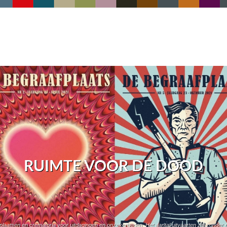
RUIMTE VOOR DE DOOD
plaatsen en crematoria voor uitdagingen en onzekerheden. Het aantal uitvaarten zal zonder m