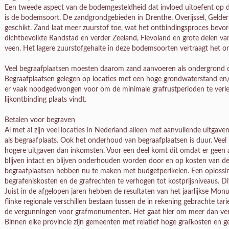
Een tweede aspect van de bodemgesteldheid dat invloed uitoefent op de
is de bodemsoort. De zandgrondgebieden in Drenthe, Overijssel, Gelde
geschikt. Zand laat meer zuurstof toe, wat het ontbindingsproces bevo
dichtbevolkte Randstad en verder Zeeland, Flevoland en grote delen van 
veen. Het lagere zuurstofgehalte in deze bodemsoorten vertraagt het o
Veel begraafplaatsen moesten daarom zand aanvoeren als ondergrond o
Begraafplaatsen gelegen op locaties met een hoge grondwaterstand en
er vaak noodgedwongen voor om de minimale grafrustperioden te verleng
lijkontbinding plaats vindt.
Betalen voor begraven
Al met al zijn veel locaties in Nederland alleen met aanvullende uitga
als begraafplaats. Ook het onderhoud van begraafplaatsen is duur. Vee
hogere uitgaven dan inkomsten. Voor een deel komt dit omdat er geen act
blijven intact en blijven onderhouden worden door en op kosten van 
begraafplaatsen hebben nu te maken met budgetperikelen. Een oplossi
begrafeniskosten en de grafrechten te verhogen tot kostprijsniveaus. Di
Juist in de afgelopen jaren hebben de resultaten van het jaarlijkse Mon
flinke regionale verschillen bestaan tussen de in rekening gebrachte tar
de vergunningen voor grafmonumenten. Het gaat hier om meer dan versch
Binnen elke provincie zijn gemeenten met relatief hoge grafkosten en g