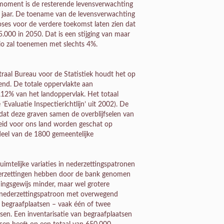
 moment is de resterende levensverwachting
0 jaar. De toename van de levensverwachting
oses voor de verdere toekomst laten zien dat
5.000 in 2050. Dat is een stijging van maar
rio zal toenemen met slechts 4%.
traal Bureau voor de Statistiek houdt het op
end. De totale oppervlakte aan
,12% van het landoppervlak. Het totaal
Evaluatie Inspectierichtlijn’ uit 2002). De
dat deze graven samen de overblijfselen van
eid voor ons land worden geschat op
deel van de 1800 gemeentelijke
uimtelijke variaties in nederzettingspatronen
ederzettingen hebben door de bank genomen
dingsgewijs minder, maar wel grotere
n nederzettingspatroon met overwegend
n begraafplaatsen – vaak één of twee
sen. Een inventarisatie van begraafplaatsen