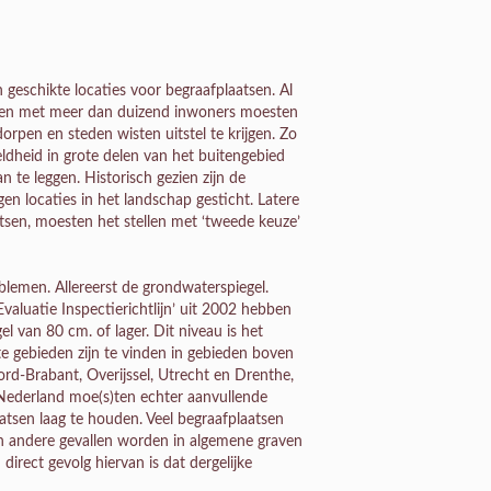
eschikte locaties voor begraafplaatsen. Al
gen met meer dan duizend inwoners moesten
pen en steden wisten uitstel te krijgen. Zo
dheid in grote delen van het buitengebied
te leggen. Historisch gezien zijn de
en locaties in het landschap gesticht. Latere
atsen, moesten het stellen met ‘tweede keuze’
emen. Allereerst de grondwaterspiegel.
aluatie Inspectierichtlijn’ uit 2002 hebben
l van 80 cm. of lager. Dit niveau is het
te gebieden zijn te vinden in gebieden boven
ord-Brabant, Overijssel, Utrecht en Drenthe,
 Nederland moe(s)ten echter aanvullende
sen laag te houden. Veel begraafplaatsen
In andere gevallen worden in algemene graven
irect gevolg hiervan is dat dergelijke