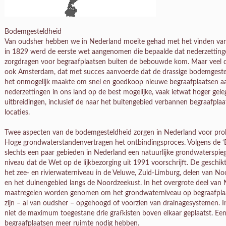
Bodemgesteldheid
Van oudsher hebben we in Nederland moeite gehad met het vinden van g
in 1829 werd de eerste wet aangenomen die bepaalde dat nederzettin
zorgdragen voor begraafplaatsen buiten de bebouwde kom. Maar veel dor
ook Amsterdam, dat met succes aanvoerde dat de drassige bodemgestel
het onmogelijk maakte om snel en goedkoop nieuwe begraafplaatsen aan 
nederzettingen in ons land op de best mogelijke, vaak ietwat hoger geleg
uitbreidingen, inclusief de naar het buitengebied verbannen begraafpla
locaties.
Twee aspecten van de bodemgesteldheid zorgen in Nederland voor probl
Hoge grondwaterstandenvertragen het ontbindingsproces. Volgens de ‘Ev
slechts een paar gebieden in Nederland een natuurlijke grondwaterspiege
niveau dat de Wet op de lijkbezorging uit 1991 voorschrijft. De geschik
het zee- en rivierwaterniveau in de Veluwe, Zuid-Limburg, delen van No
en het duinengebied langs de Noordzeekust. In het overgrote deel van
maatregelen worden genomen om het grondwaterniveau op begraafplaat
zijn – al van oudsher – opgehoogd of voorzien van drainagesystemen. 
niet de maximum toegestane drie grafkisten boven elkaar geplaatst. Een d
begraafplaatsen meer ruimte nodig hebben.