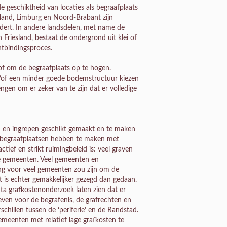
 geschiktheid van locaties als begraafplaats
rland, Limburg en Noord-Brabant zijn
rdert. In andere landsdelen, met name de
Friesland, bestaat de ondergrond uit klei of
ntbindingsproces.
f om de begraafplaats op te hogen.
/of een minder goede bodemstructuur kiezen
en om er zeker van te zijn dat er volledige
ven en ingrepen geschikt gemaakt en te maken
l begraafplaatsen hebben te maken met
ief en strikt ruimingbeleid is: veel graven
de gemeenten. Veel gemeenten en
ng voor veel gemeenten zou zijn om de
t is echter gemakkelijker gezegd dan gedaan.
uta grafkostenonderzoek laten zien dat er
ieven voor de begrafenis, de grafrechten en
illen tussen de ‘periferie’ en de Randstad.
emeenten met relatief lage grafkosten te