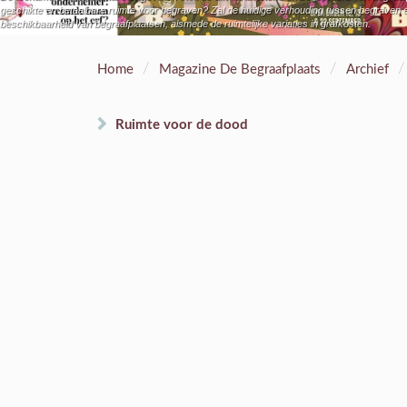
geschikte en betaalbare ruimte voor begraven? Zal de huidige verhouding tussen begraven e
beschikbaarheid van begraafplaatsen, alsmede de ruimtelijke variaties in grafkosten.
/
/
/
Home
Magazine De Begraafplaats
Archief
Ruimte voor de dood