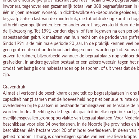
in de drie noordelijke provincies laat zien dat Friesland 463 begraafpla
inwoners, tegenover een gezamenlijk totaal van 388 begraafplaatsen in
één miljoen mensen wonen). In dichtbevolkte en -bebouwde gebieden, 
begraafplaatsen last van de ruimtedruk, die tot uitdrukking komt in ho
uitbreidingsmogelijkheden. Een en ander wordt nog versterkt door de i
de lijkbezorging. Tot 1991 konden eigen- of familiegraven na een period
nabestaanden gebruik maakten van hun recht om de periode van grafre
Sinds 1991 is de minimale periode 20 jaar. In de praktijk kennen veel 
geen grafrechten of onderhoudsbetalingen meer worden geïnd. Soms 
graven te ruimen, bijvoorbeeld wanneer de begraafplaats nog voldoend
grafvelden. In andere gevallen bestaat er een zekere weerzin tegen het 
omdat het lastig is om nabestaanden op te sporen, of uit vrees dat de
zijn.
Gravendruk
Al met al vertoont de beschikbare capaciteit op begraafplaatsen in ons l
capaciteit hangt samen met de hoeveelheid nog niet benutte ruimte op 
overledenen bij te plaatsen in bestaande familiegraven en tenslotte d
worden. In de afbeelding is de begraafcapaciteit in elke regio in kaart g
overlijdensgevallen grondoppervlakte van begraafplaatsen. Voor Nederl
beschikbaar voor elke 34 overledenen. In de Noordelijke provincies en i
beschikbaar: één hectare voor 20 of minder overledenen. In delen van 
gebied rondom Tilburg, is daarentegen sprake van een relatieve krapte