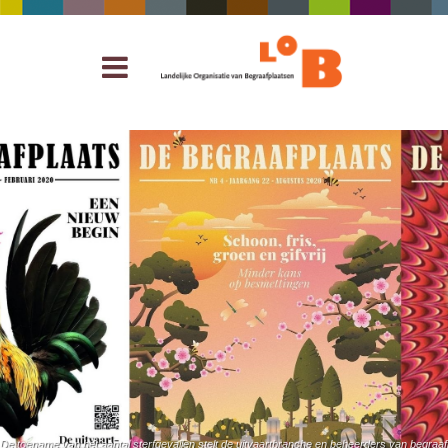
De toename van het aantal sterfgevallen stelt de uitvaartbranche en beheerders van begraaf