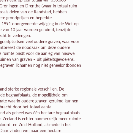
atsen heeft op een totaal van 650.000
 Groningen en Drenthe (waar in totaal ruim
zoals delen van de Randstad, hebben
gere grondprijzen en beperkte
n 1991 doorgevoerde wijziging in de Wet op
e van 10 jaar worden geruimd, tenzij de
cht te verlengen.
begraafplaatsen veel oudere graven, waarvoor
ontbreekt de noodzaak om deze oudere
e ruimte biedt voor de aanleg van nieuwe
ruimen van graven – uit piëteitsgevoelens,
 begraven lichamen nog niet geheelontbonden
and sterke regionale verschillen. De
de begraafplaats, de mogelijkheid om
e mate waarin oudere graven geruimd kunnen
ebracht door het totaal aantal
and als geheel was één hectare begraafplaats
n Zeeland is echter aanmerkelijk meer ruimte
Noord- en Zuid-Holland, alsmede in het
. Daar vinden we maar één hectare