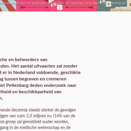
 onderzoek naar de ‘geografie van de dood’: de regionale verschillen in geschiktheid en
anche en beheerders van
den. Het aantal uitvaarten zal zonder
t er in Nederland voldoende, geschikte
ing tussen begraven en cremeren
Piet Pellenbarg deden onderzoek naar
iktheid en beschikbaarheid van
n.
mende decennia steeds sterker de gevolgen
stijgen van ruim 2,3 miljoen nu (14% van de
Deze groep zal gemiddeld ouder worden,
tgang in de medische wetenschap en de