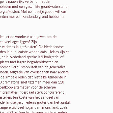
igens nauwelijks verband met de
gebieden met een geschikte grondwaterstand;
grafkosten. Met een beetje goede wil kan
meenten met een zandondergrond hebben er
den, er de voorkeur aan geven om de
 veel lager liggen? Zijn
e variaties in grafkosten? De Nederlandse
en in hun laatste woonplaats. Helaas zijn er
r in Nederland sprake is ‘lijkmigratie’ of
plaats met lagere begrafeniskosten en
enomen verhuismobiliteit van de generaties
nden. Migratie van overledenen naar andere
e simpele reden dat niet elke gemeente in
 63 crematoria, met tezamen meer dan 110
oedkoop alternatief voor de scherpe
zijn crematies inderdaad sterk concurrerend.
stegen, ten koste van het aandeel van
ederlandse geschiedenis groter dan het aantal
angere tijd veel hoger dan in ons land, zoals
ië en 70% in Zweden. In weer andere landen