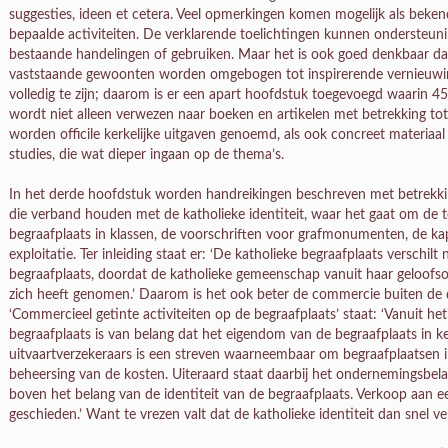
suggesties, ideen et cetera. Veel opmerkingen komen mogelijk als beke
bepaalde activiteiten. De verklarende toelichtingen kunnen ondersteuni
bestaande handelingen of gebruiken. Maar het is ook goed denkbaar da
vaststaande gewoonten worden omgebogen tot inspirerende vernieuwin
volledig te zijn; daarom is er een apart hoofdstuk toegevoegd waarin 
wordt niet alleen verwezen naar boeken en artikelen met betrekking t
worden officile kerkelijke uitgaven genoemd, als ook concreet materia
studies, die wat dieper ingaan op de thema’s.
In het derde hoofdstuk worden handreikingen beschreven met betrekking
die verband houden met de katholieke identiteit, waar het gaat om de t
begraafplaats in klassen, de voorschriften voor grafmonumenten, de kap
exploitatie. Ter inleiding staat er: ‘De katholieke begraafplaats verschil
begraafplaats, doordat de katholieke gemeenschap vanuit haar geloofso
zich heeft genomen.’ Daarom is het ook beter de commercie buiten de 
‘Commercieel getinte activiteiten op de begraafplaats’ staat: ‘Vanuit h
begraafplaats is van belang dat het eigendom van de begraafplaats in ker
uitvaartverzekeraars is een streven waarneembaar om begraafplaatsen
beheersing van de kosten. Uiteraard staat daarbij het ondernemingsbelan
boven het belang van de identiteit van de begraafplaats. Verkoop aan ee
geschieden.’ Want te vrezen valt dat de katholieke identiteit dan snel ve