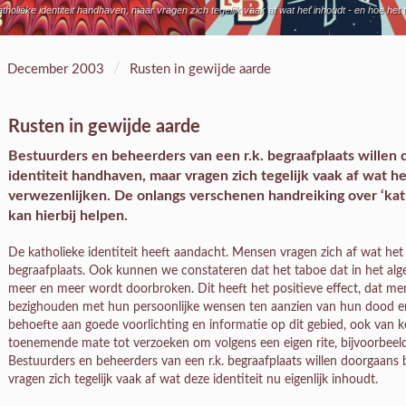
olieke identiteit handhaven, maar vragen zich tegelijk vaak af wat het inhoudt - en hoe het
/
December 2003
Rusten in gewijde aarde
Rusten in gewijde aarde
Bestuurders en beheerders van een r.k. begraafplaats wille
identiteit handhaven, maar vragen zich tegelijk vaak af wat h
verwezenlijken. De onlangs verschenen handreiking over ‘kath
kan hierbij helpen.
De katholieke identiteit heeft aandacht. Mensen vragen zich af wat he
begraafplaats. Ook kunnen we constateren dat het taboe dat in het al
meer en meer wordt doorbroken. Dit heeft het positieve effect, dat 
bezighouden met hun persoonlijke wensen ten aanzien van hun dood en
behoefte aan goede voorlichting en informatie op dit gebied, ook van kerk
toenemende mate tot verzoeken om volgens een eigen rite, bijvoorbeeld
Bestuurders en beheerders van een r.k. begraafplaats willen doorgaans 
vragen zich tegelijk vaak af wat deze identiteit nu eigenlijk inhoudt.