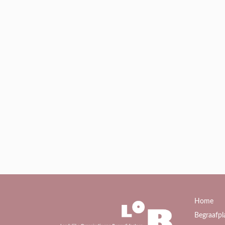
Home
Begraafpl