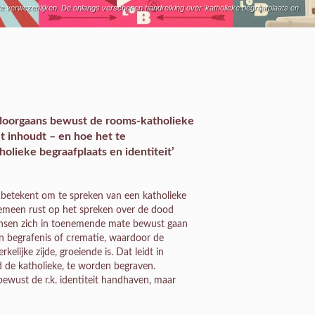
 te verwezenlijken. De onlangs verschenen handreiking over 'katholieke begraafplaats en
n doorgaans bewust de rooms-katholieke
et inhoudt – en hoe het te
olieke begraafplaats en identiteit’
t betekent om te spreken van een katholieke
gemeen rust op het spreken over de dood
mensen zich in toenemende mate bewust gaan
 begrafenis of crematie, waardoor de
elijke zijde, groeiende is. Dat leidt in
 de katholieke, te worden begraven.
bewust de r.k. identiteit handhaven, maar