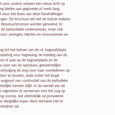
nd voor, andere werpen een nieuw licht op
ng bieden aan gegroeide of reeds lang
t door het lezen van deze handreikingen
gen. De brochure wil niet de indruk wekken
45 literatuurbronnen worden genoemd. Er
ot de behandelde onderwerpen, maar ook
al voor vieringen, teksten en monumenten en
 tot het beheer van de r.k. begraafplaats
oelating voor begraving, de indeling van de
el of aula op de begraafplaats en de
t nu juist van de openbare, gemeentelijke
vertuiging de zorg voor haar overledenen op
deur te houden, zoals onder het kopje
et oogpunt van continuteit van de katholieke
kelijke handen blijft. In de wereld van de
 in eigendom te verwerven met het oog op
g voorop, dat uiteindelijk zal prevaleren
n dergelijke koper dient derhalve niet te
rdwijnen zal.