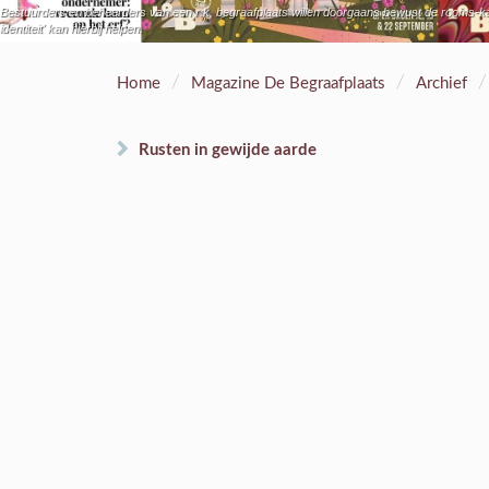
Bestuurders en beheerders van een r.k. begraafplaats willen doorgaans bewust de rooms-kath
identiteit' kan hierbij helpen.
/
/
/
Home
Magazine De Begraafplaats
Archief
Rusten in gewijde aarde