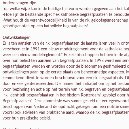
Andere vragen zijn:
-op welke wijze kan in de huidige tijd vorm worden gegeven aan het kath
-Hoe zijn de bestaande specifiek katholieke begraafplaatsen te behoud
-Wat houdt de verantwoordelijkheid in van de r.k. geloofsgemeenschap
geloofsgenoten op een katholieke begraafplaats?
Ontwikkelingen
Er is ten aanzien van de r.k. begraafplaatsen de laatste jaren veel in on
verscheen er in 1991 een nieuw modelreglement voor de katholieke begr
weer een nieuw modelreglement.* Enkele bisschoppen hebben in de afgel
over hun beleid ten aanzien van begraafplaatsen. In 1998 werd een seri
begraafplaatsen werden en worden door de bisdommen gestimuleerd 
ontwikkelingen gaan op de eerste plaats om beheersmatige aspecten.
kenmerkend dient te worden beschouwd voor een r.k. begraafplaats. Die
door enkele genteresseerden. Die namen het initiatief om bij het bis
voor ‘bezinning en actie op het terrein van r.k. begraven en begraafplaa
‘r.k. identiteit begraafplaatsen in het bisdom Rotterdam’, gevolgd door het
Begraafplaatsen’. Deze commissie was samengesteld uit vertegenwoord
bisschoppen van Nederland de opdracht gekregen om een notitie same
vooral ook adviezen van praktische aard, waarop de r.k. begraafplaatse
voor hun praktische beleid.