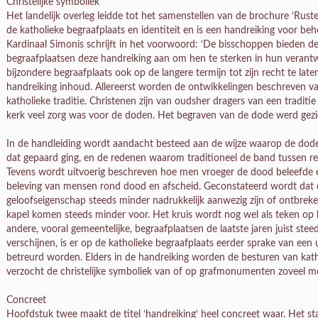
Christelijke symboliek
Het landelijk overleg leidde tot het samenstellen van de brochure ‘Rust
de katholieke begraafplaats en identiteit en is een handreiking voor be
Kardinaal Simonis schrijft in het voorwoord: ‘De bisschoppen bieden d
begraafplaatsen deze handreiking aan om hen te sterken in hun verant
bijzondere begraafplaats ook op de langere termijn tot zijn recht te la
handreiking inhoud. Allereerst worden de ontwikkelingen beschreven va
katholieke traditie. Christenen zijn van oudsher dragers van een traditie
kerk veel zorg was voor de doden. Het begraven van de dode werd gezi
In de handleiding wordt aandacht besteed aan de wijze waarop de do
dat gepaard ging, en de redenen waarom traditioneel de band tussen re
Tevens wordt uitvoerig beschreven hoe men vroeger de dood beleefde
beleving van mensen rond dood en afscheid. Geconstateerd wordt dat de
geloofseigenschap steeds minder nadrukkelijk aanwezig zijn of ontbreke
kapel komen steeds minder voor. Het kruis wordt nog wel als teken op
andere, vooral gemeentelijke, begraafplaatsen de laatste jaren juist ste
verschijnen, is er op de katholieke begraafplaats eerder sprake van een 
betreurd worden. Elders in de handreiking worden de besturen van kat
verzocht de christelijke symboliek van of op grafmonumenten zoveel mo
Concreet
Hoofdstuk twee maakt de titel ‘handreiking’ heel concreet waar. Het sta