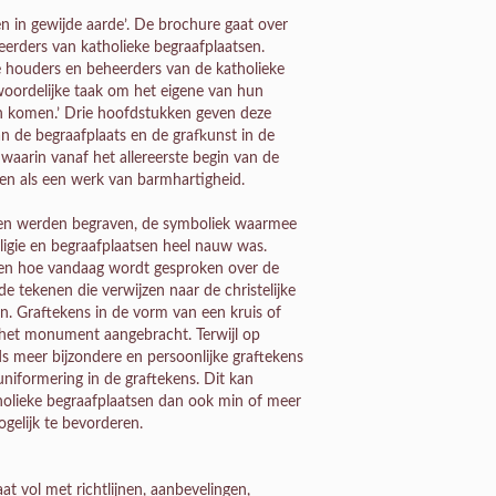
en in gewijde aarde’. De brochure gaat over
heerders van katholieke begraafplaatsen.
e houders en beheerders van de katholieke
woordelijke taak om het eigene van hun
ten komen.’ Drie hoofdstukken geven deze
n de begraafplaats en de grafkunst in de
 waarin vanaf het allereerste begin van de
en als een werk van barmhartigheid.
den werden begraven, de symboliek waarmee
ligie en begraafplaatsen heel nauw was.
 en hoe vandaag wordt gesproken over de
 tekenen die verwijzen naar de christelijke
n. Graftekens in de vorm van een kruis of
 het monument aangebracht. Terwijl op
eds meer bijzondere en persoonlijke graftekens
uniformering in de graftekens. Dit kan
holieke begraafplaatsen dan ook min of meer
gelijk te bevorderen.
at vol met richtlijnen, aanbevelingen,