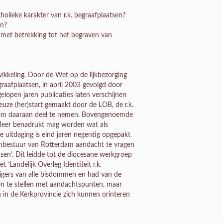
olieke karakter van r.k. begraafplaatsen?
en?
 met betrekking tot het begraven van
twikkeling. Door de Wet op de lijkbezorging
aafplaatsen, in april 2003 gevolgd door
open jaren publicaties laten verschijnen
euze (her)start gemaakt door de LOB, de r.k.
om daaraan deel te nemen. Bovengenoemde
 Meer benadrukt mag worden wat als
 uitdaging is eind jaren negentig opgepakt
dombestuur van Rotterdam aandacht te vragen
tsen’. Dit leidde tot de diocesane werkgroep
 ‘Landelijk Overleg Identiteit r.k.
igers van alle bisdommen en had van de
n te stellen met aandachtspunten, maar
n in de Kerkprovincie zich kunnen orinteren