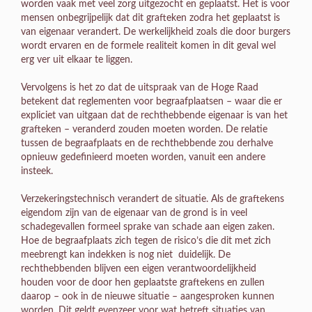
worden vaak met veel zorg uitgezocht en geplaatst. Het is voor
mensen onbegrijpelijk dat dit grafteken zodra het geplaatst is
van eigenaar verandert. De werkelijkheid zoals die door burgers
wordt ervaren en de formele realiteit komen in dit geval wel
erg ver uit elkaar te liggen.
Vervolgens is het zo dat de uitspraak van de Hoge Raad
betekent dat reglementen voor begraafplaatsen – waar die er
expliciet van uitgaan dat de rechthebbende eigenaar is van het
grafteken – veranderd zouden moeten worden. De relatie
tussen de begraafplaats en de rechthebbende zou derhalve
opnieuw gedefinieerd moeten worden, vanuit een andere
insteek.
Verzekeringstechnisch verandert de situatie. Als de graftekens
eigendom zijn van de eigenaar van de grond is in veel
schadegevallen formeel sprake van schade aan eigen zaken.
Hoe de begraafplaats zich tegen de risico’s die dit met zich
meebrengt kan indekken is nog niet duidelijk. De
rechthebbenden blijven een eigen verantwoordelijkheid
houden voor de door hen geplaatste graftekens en zullen
daarop – ook in de nieuwe situatie – aangesproken kunnen
worden. Dit geldt evenzeer voor wat betreft situaties van