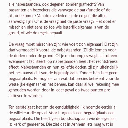
alle nabestaanden, ook degenen zonder grafrecht? Van
passanten en bezoekers die vanwege de parkfunctie of de
historie komen? Van de overledenen, de enigen die altijd
aanwezig zijn? Of is de vraag niet de juiste vraag? Het doet er
misschien niet eens zo toe wie letterlijk eigenaar is van de
grond, of wie de regels bepaalt.
De vraag moet misschien zijn: wie voélt zich eigenaar? Dat zijn
dan vermoedelijk vooral de nabestaanden. Zij die komen voor
de doden onder de grond. Of je nu boompjes weghaalt of een
evenement faciliteert, op nabestaanden heeft het rechtstreeks
effect. Nabestaanden en hun geliefde doden, zij zijn uiteindelijk
het bestaansrecht van de begraafplaats. Zonder hen ís er geen
begraafplaats. En nog los van wat dat precies betekent voor de
wettelijke eigenaar en het beheer, kan daar al wel rekening mee
gehouden worden door in ieder geval op twee punten pro-
actiever te worden.
Ten eerste gaat het om de eenduidigheid. Ik noemde eerder al
de willekeur die opviel. Voor burgers is een begraafplaats een
begraafplaats. Die heeft geen boodschap aan wie de eigenaar
is: kerk of gemeente. Die ziet dat in Arnhem iets mag wat in