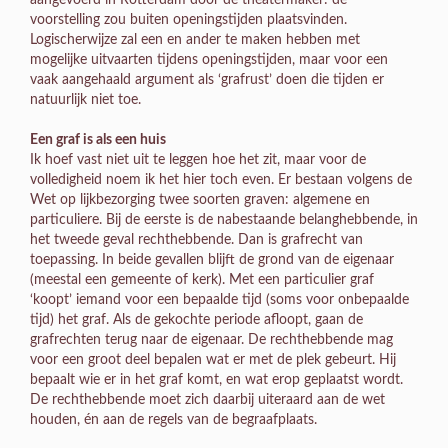
aangevoerd in Rotterdam door de theatermaker: de
voorstelling zou buiten openingstijden plaatsvinden.
Logischerwijze zal een en ander te maken hebben met
mogelijke uitvaarten tijdens openingstijden, maar voor een
vaak aangehaald argument als ‘grafrust’ doen die tijden er
natuurlijk niet toe.
Een graf is als een huis
Ik hoef vast niet uit te leggen hoe het zit, maar voor de
volledigheid noem ik het hier toch even. Er bestaan volgens de
Wet op lijkbezorging twee soorten graven: algemene en
particuliere. Bij de eerste is de nabestaande belanghebbende, in
het tweede geval rechthebbende. Dan is grafrecht van
toepassing. In beide gevallen blijft de grond van de eigenaar
(meestal een gemeente of kerk). Met een particulier graf
‘koopt’ iemand voor een bepaalde tijd (soms voor onbepaalde
tijd) het graf. Als de gekochte periode afloopt, gaan de
grafrechten terug naar de eigenaar. De rechthebbende mag
voor een groot deel bepalen wat er met de plek gebeurt. Hij
bepaalt wie er in het graf komt, en wat erop geplaatst wordt.
De rechthebbende moet zich daarbij uiteraard aan de wet
houden, én aan de regels van de begraafplaats.