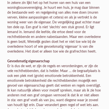
In zekere zin lijkt het op het huren van een huis van een
woningbouwvereniging. Je huurt een huis, je mag daar binnen
de bestaande wet- en regelgeving van alles mee doen (muren
verven, kleine aanpassingen et cetera) en als je vertrekt is de
woning weer van de eigenaar. De vergelijking gaat echter maar
ten dele op. Een graf is niet ‘slechts’ een stuk grond. Er ligt
iemand in. Iemand die leefde, die ertoe deed voor de
rechthebbende en andere nabestaanden. Maar een overledene
is geen bezit, Wettelijk gezien doet het er niet toe wie bij de
overledene hoort of wie gevoelsmatig ‘eigenaar’ is van die
overledene. Het doet er alleen toe wie de grafrechten heeft.
Gevoelsmatig eigenaarschap
Er is dus de wet, er zijn de regels en verordeningen, er zijn de
vele rechthebbenden, dat is helder. Maar … de begraafplaats is
ook een plek met (grote) emotionele betrokkenheid. Een
emotionele betrokkenheid die rechthebbenden mogelijk een
gevoel van eigenaarschap geeft dat wetten en regels overstijgt.
Ik kan natuurlijk alleen voor mezelf spreken, maar als ik zie hoe
anderen met een graf omgaan vermoed ik dat ik er niet alleen
in sta: een graf voelt als van jou, want diegene waar je zoveel
van houdt ligt erin. Daar verandert geen regel of wet iets aan.