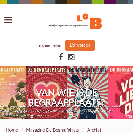
Lid worden
Inloggen leden
VAN WIE IS DE
BEGRAAFPLAATS?
Recente gebeurtenissen maakt de vraag ‘van wie is de begraafplaats?’ (weer eens)
uiterst actueel. Tijd voor begraafplaatsen na te denken over het gevoelsmatige
eigenaarschap van nabestaanden.
/
/
/
Home
Magazine De Begraafplaats
Archief