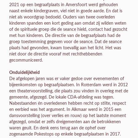
2021 op een begraafplaats in Amersfoort werd gehouden
naast enkele kindergraven, viel niet in goede aarde. En dat is
niet als woordgrap bedoeld. Ouders van twee overleden
kinderen spanden een kort geding aan omdat zij wilden weten
of de spirituele groep die de seance hield, contact had gezocht
met hun kinderen. De directie van de begraafplaats had de
groep toestemming gegeven voor de seance. Dat de seance
plaats had gevonden, kwam toevallig aan het licht. Het was
niet door de directie vooraf met rechthebbenden
gecommuniceerd.
Onduidelijkheid
De afgelopen jaren was er vaker gedoe over evenementen of
bijeenkomsten op begraafplaatsen. In Rotterdam werd in 2012
een theatervoorstelling, die plaats zou vinden in overleg met de
gemeente, afgezegd. De lokale CDA-afdeling was tegen.
Nabestaanden én overledenen hebben recht op stilte, respect
en eerbied was het argument. In Alkmaar werd in 2015 een
dansvoorstelling (over verlies en rouw) op het laatste moment
afgezegd, omdat er zelfs dreigementen aan de betrokkenen
waren geuit. En denk eens terug aan de ophef over
zogenaamde Pokestops op enkele begraafplaatsen in 2017.