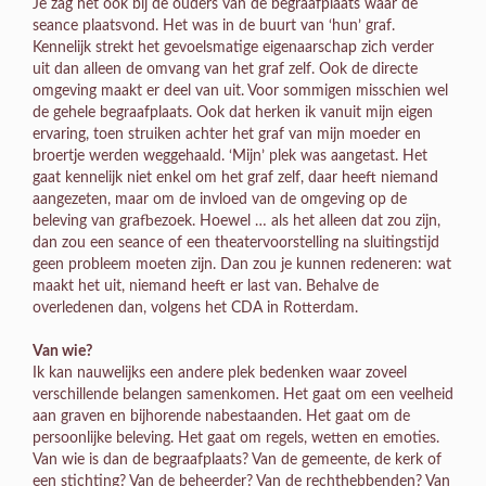
Je zag het ook bij de ouders van de begraafplaats waar de
seance plaatsvond. Het was in de buurt van ‘hun’ graf.
Kennelijk strekt het gevoelsmatige eigenaarschap zich verder
uit dan alleen de omvang van het graf zelf. Ook de directe
omgeving maakt er deel van uit. Voor sommigen misschien wel
de gehele begraafplaats. Ook dat herken ik vanuit mijn eigen
ervaring, toen struiken achter het graf van mijn moeder en
broertje werden weggehaald. ‘Mijn’ plek was aangetast. Het
gaat kennelijk niet enkel om het graf zelf, daar heeft niemand
aangezeten, maar om de invloed van de omgeving op de
beleving van grafbezoek. Hoewel … als het alleen dat zou zijn,
dan zou een seance of een theatervoorstelling na sluitingstijd
geen probleem moeten zijn. Dan zou je kunnen redeneren: wat
maakt het uit, niemand heeft er last van. Behalve de
overledenen dan, volgens het CDA in Rotterdam.
Van wie?
Ik kan nauwelijks een andere plek bedenken waar zoveel
verschillende belangen samenkomen. Het gaat om een veelheid
aan graven en bijhorende nabestaanden. Het gaat om de
persoonlijke beleving. Het gaat om regels, wetten en emoties.
Van wie is dan de begraafplaats? Van de gemeente, de kerk of
een stichting? Van de beheerder? Van de rechthebbenden? Van