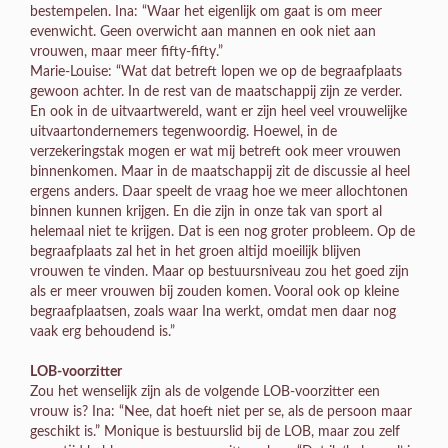
bestempelen. Ina: “Waar het eigenlijk om gaat is om meer
evenwicht. Geen overwicht aan mannen en ook niet aan
vrouwen, maar meer fifty-fifty.”
Marie-Louise: “Wat dat betreft lopen we op de begraafplaats
gewoon achter. In de rest van de maatschappij zijn ze verder.
En ook in de uitvaartwereld, want er zijn heel veel vrouwelijke
uitvaartondernemers tegenwoordig. Hoewel, in de
verzekeringstak mogen er wat mij betreft ook meer vrouwen
binnenkomen. Maar in de maatschappij zit de discussie al heel
ergens anders. Daar speelt de vraag hoe we meer allochtonen
binnen kunnen krijgen. En die zijn in onze tak van sport al
helemaal niet te krijgen. Dat is een nog groter probleem. Op de
begraafplaats zal het in het groen altijd moeilijk blijven
vrouwen te vinden. Maar op bestuursniveau zou het goed zijn
als er meer vrouwen bij zouden komen. Vooral ook op kleine
begraafplaatsen, zoals waar Ina werkt, omdat men daar nog
vaak erg behoudend is.”
LOB-voorzitter
Zou het wenselijk zijn als de volgende LOB-voorzitter een
vrouw is? Ina: “Nee, dat hoeft niet per se, als de persoon maar
geschikt is.” Monique is bestuurslid bij de LOB, maar zou zelf