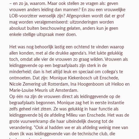
– en zo ja, waarom. Maar ook stellen ze vragen als: geven
vrouwen anders leiding dan mannen? En zou een vrouwelijke
LOB-voorzitter wenselijk zijn? Afgesproken wordt dat er grof
mag worden veralgemeniseerd: uitzonderingen worden
absoluut buiten beschouwing gelaten, anders kun je geen
enkele stellige uitspraak meer doen.
Het was nog behoorlijk lastig een ochtend te vinden waarop
allen konden, met al die drukke agenda’s. Het lukte gelukkig
toch, omdat alle vier de vrouwen zo graag wilden. Vrouwen als
leidinggevende op een begraafplaats zijn sterk in de
minderheid; dan is het altijd leuk en speciaal om collega’s te
ontmoeten. Dat zijn: Monique Kiekenbosch uit Enschede,
Nicole Zemering uit Rotterdam, Ina Hoogenboom uit Heiloo en
Marie-Louise Meuris uit Amsterdam.
Op één na zijn de vrouwen direct als leidinggevende op de
begraafplaats begonnen. Monique zag het in eerste instantie
zelfs geheel niet zitten. Ze was gelukkig in haar functie als
leidinggevende bij de afdeling Milieu van Enschede. Het was de
grote vuurwerkramp die haar uiteindelijk dwong tot de
verandering. “Ook al hadden we er als afdeling weinig mee van
doen (ik was leidinggevende van de technische club, die