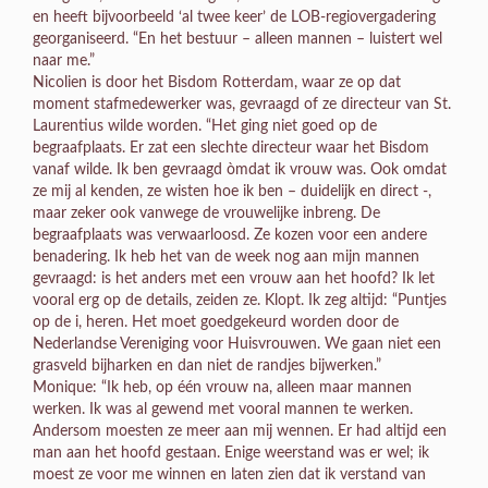
en heeft bijvoorbeeld ‘al twee keer’ de LOB-regiovergadering
georganiseerd. “En het bestuur – alleen mannen – luistert wel
naar me.”
Nicolien is door het Bisdom Rotterdam, waar ze op dat
moment stafmedewerker was, gevraagd of ze directeur van St.
Laurentius wilde worden. “Het ging niet goed op de
begraafplaats. Er zat een slechte directeur waar het Bisdom
vanaf wilde. Ik ben gevraagd òmdat ik vrouw was. Ook omdat
ze mij al kenden, ze wisten hoe ik ben – duidelijk en direct -,
maar zeker ook vanwege de vrouwelijke inbreng. De
begraafplaats was verwaarloosd. Ze kozen voor een andere
benadering. Ik heb het van de week nog aan mijn mannen
gevraagd: is het anders met een vrouw aan het hoofd? Ik let
vooral erg op de details, zeiden ze. Klopt. Ik zeg altijd: “Puntjes
op de i, heren. Het moet goedgekeurd worden door de
Nederlandse Vereniging voor Huisvrouwen. We gaan niet een
grasveld bijharken en dan niet de randjes bijwerken.”
Monique: “Ik heb, op één vrouw na, alleen maar mannen
werken. Ik was al gewend met vooral mannen te werken.
Andersom moesten ze meer aan mij wennen. Er had altijd een
man aan het hoofd gestaan. Enige weerstand was er wel; ik
moest ze voor me winnen en laten zien dat ik verstand van