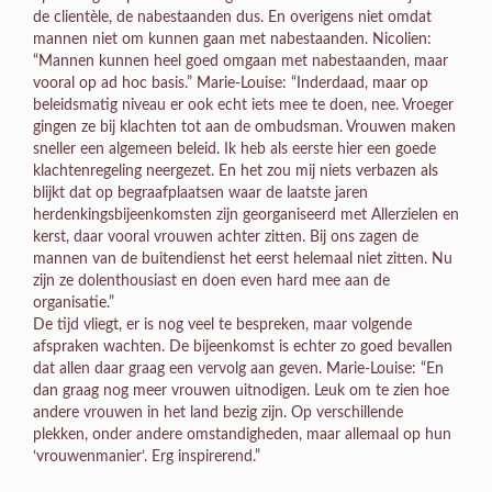
de clientèle, de nabestaanden dus. En overigens niet omdat
mannen niet om kunnen gaan met nabestaanden. Nicolien:
“Mannen kunnen heel goed omgaan met nabestaanden, maar
vooral op ad hoc basis.” Marie-Louise: “Inderdaad, maar op
beleidsmatig niveau er ook echt iets mee te doen, nee. Vroeger
gingen ze bij klachten tot aan de ombudsman. Vrouwen maken
sneller een algemeen beleid. Ik heb als eerste hier een goede
klachtenregeling neergezet. En het zou mij niets verbazen als
blijkt dat op begraafplaatsen waar de laatste jaren
herdenkingsbijeenkomsten zijn georganiseerd met Allerzielen en
kerst, daar vooral vrouwen achter zitten. Bij ons zagen de
mannen van de buitendienst het eerst helemaal niet zitten. Nu
zijn ze dolenthousiast en doen even hard mee aan de
organisatie.”
De tijd vliegt, er is nog veel te bespreken, maar volgende
afspraken wachten. De bijeenkomst is echter zo goed bevallen
dat allen daar graag een vervolg aan geven. Marie-Louise: “En
dan graag nog meer vrouwen uitnodigen. Leuk om te zien hoe
andere vrouwen in het land bezig zijn. Op verschillende
plekken, onder andere omstandigheden, maar allemaal op hun
‘vrouwenmanier’. Erg inspirerend.”