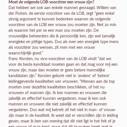
Moet de volgende LOB-voorzitter een vrouw zijn?
Dat hebben we ook aan enkele mannen gevraagd. Willem van
der Putten, de eerste voorzitter van de LOB, zegt “geen enkel
zinnig argument te kunnen bedenken waarom de volgende
voorzitter van de LOB een vrouw zou moeten zijn. Net zo min
als waarom het per se een man zou moeten zijn. De
vrouwelijke beheerders die ik persoonlijk ken, zijn wel tamelijk
energieke en pittige types. Dus als men een energiek type mens
als voorzitter zou wensen, zit men met een vrouw
waarschijnlijk goed.”
Franc Korsten, nu vice-voorzitter van de LOB vindt “dat we
voor de beste kandidaat moeten gaan en dat mag voor mij een
vrouw zijn, maar dan moeten er geen betere mannelijke
kandidaten zijn.” Korsten gelooft niet in ‘andere’ of ‘betere’
leidinggevende kwaliteiten van vrouwen. “Mensen aan de top
moeten over dezelfde kwaliteiten beschikken, of het nu
vrouwen of mannen zijn. Ik ken mannen en vrouwen die
zakelijk en effectief kunnen vergaderen, maar ik ken ook
mannen en vrouwen die niet zakelijk en effectief kunnen
vergaderen. Dus wat mij betreft zit het niet in man- of vrouw-
zijn maar in de kwaliteit. Ik weet dat er verschillen zijn in leiding
geven, maar ik ben van mening dat dit niet ligt in het feit of je
een vrouw of man bent, maar dat dit te maken heeft met je