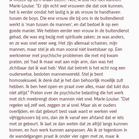
Marie-Louise: “Er zijn echt wel vrouwen die dat ook kunnen,
het is eerder omdat het lastig is je als vrouw te handhaven
tussen de boys. Die ene vrouw die bij ons in de buitendienst
werkt is ‘man tussen de mannen’, en dat bedoel ik op een
goede manier. We hebben eerder een vrouw in de buitendienst
gehad, die was erg bezig met spirituele zaken; ze was anders,
en ze was snel weer weg. Het zijn allemaal schatten, mijn
mannen, maar stel je als man vooral niet kwetsbaar op. Een
werknemer met psychische problemen die met mij kwam
praten, zei ‘had ik maar wat aan mijn arm, dan was het
zichtbaar dat ik wat heb.’ Wat dat betreft is het echt nog een
ouderwetse, besloten mannenwereld. Stel je bent
homoseksueel, ik denk dat je het dan behoorlijk moeilijk zult
hebben. Ik ben heel open en praat over alles, maar dat lukt dus
niet altijd.” Praten over de psychische belasting die het werk
met zich meebrengt doen mannen niet snel. Marie-Louise: “Dat
regelen wij zelf wel, zeggen ze al snel. Maar als er ouders
overlijden, en dat gebeurt best vaak want er werken veel
vijftigplussers bij ons, dan zie ik vanaf een afstand dat er iets
met ze gebeurt. Ik laat ze dan weten dat ze altijd langs kunnen
komen, en hun werk kunnen aanpassen. Als ik ze tegenkom in
de wandelgangen praat ik onder vier ogen met ze, maar ik