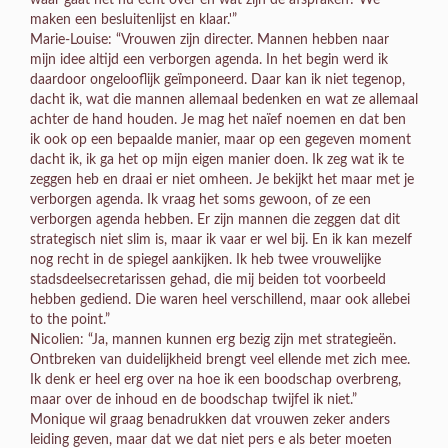
maken een besluitenlijst en klaar.'”
Marie-Louise: “Vrouwen zijn directer. Mannen hebben naar
mijn idee altijd een verborgen agenda. In het begin werd ik
daardoor ongelooflijk geïmponeerd. Daar kan ik niet tegenop,
dacht ik, wat die mannen allemaal bedenken en wat ze allemaal
achter de hand houden. Je mag het naïef noemen en dat ben
ik ook op een bepaalde manier, maar op een gegeven moment
dacht ik, ik ga het op mijn eigen manier doen. Ik zeg wat ik te
zeggen heb en draai er niet omheen. Je bekijkt het maar met je
verborgen agenda. Ik vraag het soms gewoon, of ze een
verborgen agenda hebben. Er zijn mannen die zeggen dat dit
strategisch niet slim is, maar ik vaar er wel bij. En ik kan mezelf
nog recht in de spiegel aankijken. Ik heb twee vrouwelijke
stadsdeelsecretarissen gehad, die mij beiden tot voorbeeld
hebben gediend. Die waren heel verschillend, maar ook allebei
to the point.”
Nicolien: “Ja, mannen kunnen erg bezig zijn met strategieën.
Ontbreken van duidelijkheid brengt veel ellende met zich mee.
Ik denk er heel erg over na hoe ik een boodschap overbreng,
maar over de inhoud en de boodschap twijfel ik niet.”
Monique wil graag benadrukken dat vrouwen zeker anders
leiding geven, maar dat we dat niet pers e als beter moeten