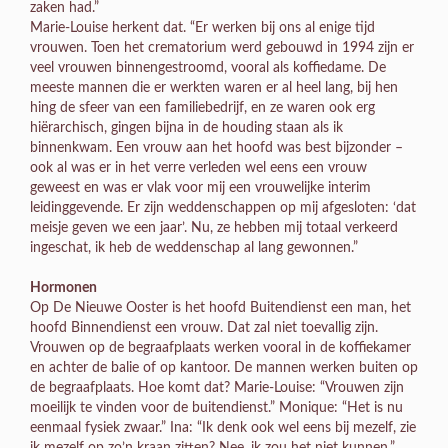
zaken had.”
Marie-Louise herkent dat. “Er werken bij ons al enige tijd
vrouwen. Toen het crematorium werd gebouwd in 1994 zijn er
veel vrouwen binnengestroomd, vooral als koffiedame. De
meeste mannen die er werkten waren er al heel lang, bij hen
hing de sfeer van een familiebedrijf, en ze waren ook erg
hiërarchisch, gingen bijna in de houding staan als ik
binnenkwam. Een vrouw aan het hoofd was best bijzonder –
ook al was er in het verre verleden wel eens een vrouw
geweest en was er vlak voor mij een vrouwelijke interim
leidinggevende. Er zijn weddenschappen op mij afgesloten: ‘dat
meisje geven we een jaar’. Nu, ze hebben mij totaal verkeerd
ingeschat, ik heb de weddenschap al lang gewonnen.”
Hormonen
Op De Nieuwe Ooster is het hoofd Buitendienst een man, het
hoofd Binnendienst een vrouw. Dat zal niet toevallig zijn.
Vrouwen op de begraafplaats werken vooral in de koffiekamer
en achter de balie of op kantoor. De mannen werken buiten op
de begraafplaats. Hoe komt dat? Marie-Louise: “Vrouwen zijn
moeilijk te vinden voor de buitendienst.” Monique: “Het is nu
eenmaal fysiek zwaar.” Ina: “Ik denk ook wel eens bij mezelf, zie
ik mezelf op zo’n kraan zitten? Nee, ik zou het niet kunnen.”