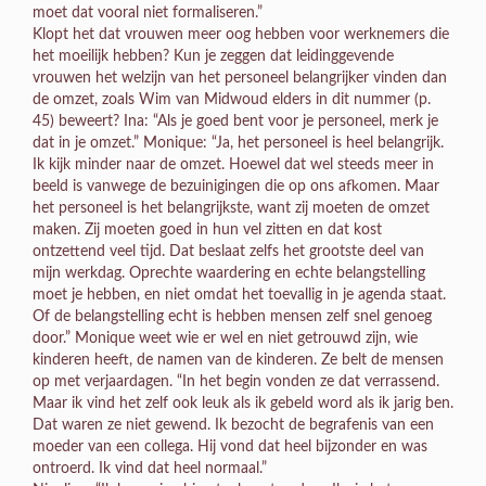
moet dat vooral niet formaliseren.”
Klopt het dat vrouwen meer oog hebben voor werknemers die
het moeilijk hebben? Kun je zeggen dat leidinggevende
vrouwen het welzijn van het personeel belangrijker vinden dan
de omzet, zoals Wim van Midwoud elders in dit nummer (p.
45) beweert? Ina: “Als je goed bent voor je personeel, merk je
dat in je omzet.” Monique: “Ja, het personeel is heel belangrijk.
Ik kijk minder naar de omzet. Hoewel dat wel steeds meer in
beeld is vanwege de bezuinigingen die op ons afkomen. Maar
het personeel is het belangrijkste, want zij moeten de omzet
maken. Zij moeten goed in hun vel zitten en dat kost
ontzettend veel tijd. Dat beslaat zelfs het grootste deel van
mijn werkdag. Oprechte waardering en echte belangstelling
moet je hebben, en niet omdat het toevallig in je agenda staat.
Of de belangstelling echt is hebben mensen zelf snel genoeg
door.” Monique weet wie er wel en niet getrouwd zijn, wie
kinderen heeft, de namen van de kinderen. Ze belt de mensen
op met verjaardagen. “In het begin vonden ze dat verrassend.
Maar ik vind het zelf ook leuk als ik gebeld word als ik jarig ben.
Dat waren ze niet gewend. Ik bezocht de begrafenis van een
moeder van een collega. Hij vond dat heel bijzonder en was
ontroerd. Ik vind dat heel normaal.”