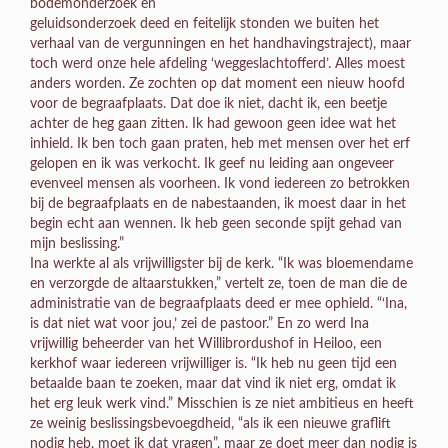
bodemonderzoek en
geluidsonderzoek deed en feitelijk stonden we buiten het
verhaal van de vergunningen en het handhavingstraject), maar
toch werd onze hele afdeling ‘weggeslachtofferd’. Alles moest
anders worden. Ze zochten op dat moment een nieuw hoofd
voor de begraafplaats. Dat doe ik niet, dacht ik, een beetje
achter de heg gaan zitten. Ik had gewoon geen idee wat het
inhield. Ik ben toch gaan praten, heb met mensen over het erf
gelopen en ik was verkocht. Ik geef nu leiding aan ongeveer
evenveel mensen als voorheen. Ik vond iedereen zo betrokken
bij de begraafplaats en de nabestaanden, ik moest daar in het
begin echt aan wennen. Ik heb geen seconde spijt gehad van
mijn beslissing.”
Ina werkte al als vrijwilligster bij de kerk. “Ik was bloemendame
en verzorgde de altaarstukken,” vertelt ze, toen de man die de
administratie van de begraafplaats deed er mee ophield. “‘Ina,
is dat niet wat voor jou,’ zei de pastoor.” En zo werd Ina
vrijwillig beheerder van het Willibrordushof in Heiloo, een
kerkhof waar iedereen vrijwilliger is. “Ik heb nu geen tijd een
betaalde baan te zoeken, maar dat vind ik niet erg, omdat ik
het erg leuk werk vind.” Misschien is ze niet ambitieus en heeft
ze weinig beslissingsbevoegdheid, “als ik een nieuwe graflift
nodig heb, moet ik dat vragen”, maar ze doet meer dan nodig is