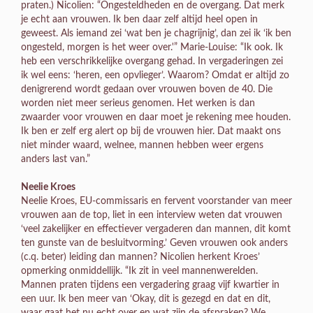
praten.) Nicolien: “Ongesteldheden en de overgang. Dat merk
je echt aan vrouwen. Ik ben daar zelf altijd heel open in
geweest. Als iemand zei ‘wat ben je chagrijnig’, dan zei ik ‘ik ben
ongesteld, morgen is het weer over.'” Marie-Louise: “Ik ook. Ik
heb een verschrikkelijke overgang gehad. In vergaderingen zei
ik wel eens: ‘heren, een opvlieger’. Waarom? Omdat er altijd zo
denigrerend wordt gedaan over vrouwen boven de 40. Die
worden niet meer serieus genomen. Het werken is dan
zwaarder voor vrouwen en daar moet je rekening mee houden.
Ik ben er zelf erg alert op bij de vrouwen hier. Dat maakt ons
niet minder waard, welnee, mannen hebben weer ergens
anders last van.”
Neelie Kroes
Neelie Kroes, EU-commissaris en fervent voorstander van meer
vrouwen aan de top, liet in een interview weten dat vrouwen
‘veel zakelijker en effectiever vergaderen dan mannen, dit komt
ten gunste van de besluitvorming.’ Geven vrouwen ook anders
(c.q. beter) leiding dan mannen? Nicolien herkent Kroes’
opmerking onmiddellijk. “Ik zit in veel mannenwerelden.
Mannen praten tijdens een vergadering graag vijf kwartier in
een uur. Ik ben meer van ‘Okay, dit is gezegd en dat en dit,
waar gaat het nu echt over en wat zijn de afspraken? We