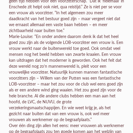
geen tijd hebben voor een voorzitterschap. “Dat ik ‘helemaal’ in
Enschede zit helpt ook niet, qua reistijd.” Ze is niet per se voor
een vrouw als voorzitter. “In het algemeen zou meer
daadkracht van het bestuur goed zijn – maar vergeet niet dat
we ernaast allemaal een vaste baan hebben – en meer
zichtbaarheid naar buiten toe.”
Marie-Louise: “En onder andere daarom denk ik dat het heel
goed zou zijn als de volgende LOB-voorzitter een vrouw is. Een
vrouw werkt naar de buitenwereld toe goed. Ook omdat veel
mensen nog het beeld hebben van zwarte kraaien. Een vrouw
kan uitdragen dat het moderner is geworden. Ook het feit dat
deze wereld nog zo’n mannenwereld is, pleit voor een
vrouwelijke voorzitter. Natuurlijk kunnen mannen fantastische
voorzitters zijn – Willem van der Putten was een fantastische
LOB-voorzitter – maar het zou voor de club wel eens goed zijn
als er een andere wind ging waaien. Het zou goed zijn voor de
hele branche. Al die andere clubs hebben een man aan het
hoofd, de LVC, de NUVU, de grote
verzekeringsmaatschappijen. En wie weet krijg je, als het
gezicht naar buiten dat van een vrouw is, ook wel meer
vrouwen als werknemer op de begraafplaats.”
Over één ding zijn allen het eens: meer vrouwen als werknemer
op de begraafplaats zou ten goede komen aan het welzijn van