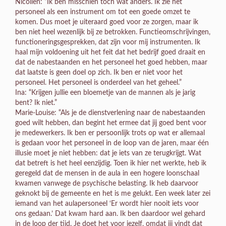
Nicolien: “Ik ben misschien toch wat anders. Ik zie het
personeel als een instrument om tot een goede omzet te
komen. Dus moet je uiteraard goed voor ze zorgen, maar ik
ben niet heel wezenlijk bij ze betrokken. Functieomschrijvingen,
functioneringsgesprekken, dat zijn voor mij instrumenten. Ik
haal mijn voldoening uit het feit dat het bedrijf goed draait en
dat de nabestaanden en het personeel het goed hebben, maar
dat laatste is geen doel op zich. Ik ben er niet voor het
personeel. Het personeel is onderdeel van het geheel.”
Ina: “Krijgen jullie een bloemetje van de mannen als je jarig
bent? Ik niet.”
Marie-Louise: “Als je de dienstverlening naar de nabestaanden
goed wilt hebben, dan begint het ermee dat jij goed bent voor
je medewerkers. Ik ben er persoonlijk trots op wat er allemaal
is gedaan voor het personeel in de loop van de jaren, maar één
illusie moet je niet hebben: dat je iets van ze terugkrijgt. Wat
dat betreft is het heel eenzijdig. Toen ik hier net werkte, heb ik
geregeld dat de mensen in de aula in een hogere loonschaal
kwamen vanwege de psychische belasting. Ik heb daarvoor
geknokt bij de gemeente en het is me gelukt. Een week later zei
iemand van het aulapersoneel ‘Er wordt hier nooit iets voor
ons gedaan.’ Dat kwam hard aan. Ik ben daardoor wel gehard
in de loop der tijd. Je doet het voor jezelf, omdat jij vindt dat