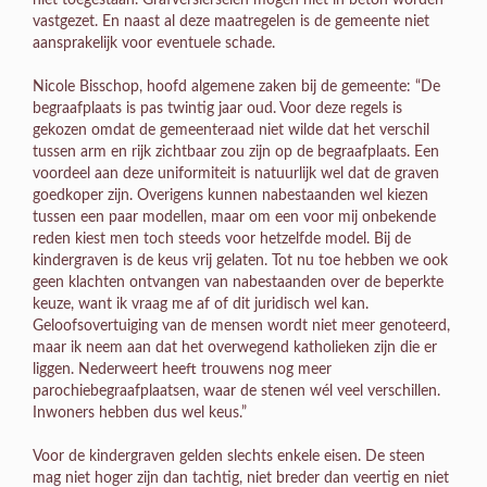
niet toegestaan. Grafversierselen mogen niet in beton worden
vastgezet. En naast al deze maatregelen is de gemeente niet
aansprakelijk voor eventuele schade.
Nicole Bisschop, hoofd algemene zaken bij de gemeente: “De
begraafplaats is pas twintig jaar oud. Voor deze regels is
gekozen omdat de gemeenteraad niet wilde dat het verschil
tussen arm en rijk zichtbaar zou zijn op de begraafplaats. Een
voordeel aan deze uniformiteit is natuurlijk wel dat de graven
goedkoper zijn. Overigens kunnen nabestaanden wel kiezen
tussen een paar modellen, maar om een voor mij onbekende
reden kiest men toch steeds voor hetzelfde model. Bij de
kindergraven is de keus vrij gelaten. Tot nu toe hebben we ook
geen klachten ontvangen van nabestaanden over de beperkte
keuze, want ik vraag me af of dit juridisch wel kan.
Geloofsovertuiging van de mensen wordt niet meer genoteerd,
maar ik neem aan dat het overwegend katholieken zijn die er
liggen. Nederweert heeft trouwens nog meer
parochiebegraafplaatsen, waar de stenen wél veel verschillen.
Inwoners hebben dus wel keus.”
Voor de kindergraven gelden slechts enkele eisen. De steen
mag niet hoger zijn dan tachtig, niet breder dan veertig en niet