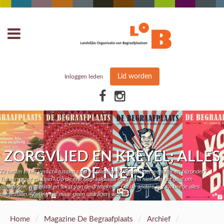
Lid worden
Inloggen leden
ZORGVLIED EN KREYEL; ALLES
OF NIETS
Zit het 'm in het verschil tussen stad en platteland? Tussen gemeentelijk en bijzonder?
Tussen groot en klein? Op de ene begraafplaats mag bijna niets als het gaat om
afmetingen, materiaal en tekst van de graftekens. Op de andere is zo'n beetje alles
toegestaan. "Zolang het maar geen uitdragerij wordt."
/
/
/
Home
Magazine De Begraafplaats
Archief