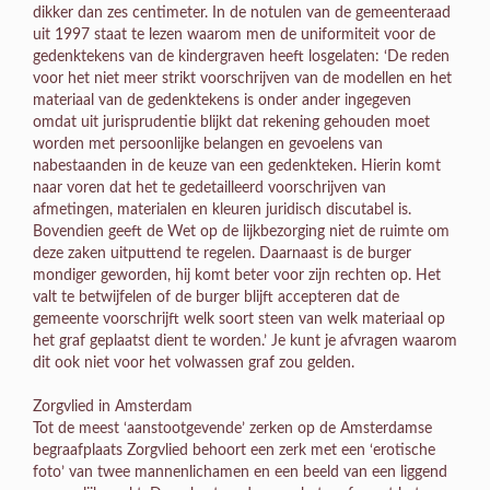
dikker dan zes centimeter. In de notulen van de gemeenteraad
uit 1997 staat te lezen waarom men de uniformiteit voor de
gedenktekens van de kindergraven heeft losgelaten: ‘De reden
voor het niet meer strikt voorschrijven van de modellen en het
materiaal van de gedenktekens is onder ander ingegeven
omdat uit jurisprudentie blijkt dat rekening gehouden moet
worden met persoonlijke belangen en gevoelens van
nabestaanden in de keuze van een gedenkteken. Hierin komt
naar voren dat het te gedetailleerd voorschrijven van
afmetingen, materialen en kleuren juridisch discutabel is.
Bovendien geeft de Wet op de lijkbezorging niet de ruimte om
deze zaken uitputtend te regelen. Daarnaast is de burger
mondiger geworden, hij komt beter voor zijn rechten op. Het
valt te betwijfelen of de burger blijft accepteren dat de
gemeente voorschrijft welk soort steen van welk materiaal op
het graf geplaatst dient te worden.’ Je kunt je afvragen waarom
dit ook niet voor het volwassen graf zou gelden.
Zorgvlied in Amsterdam
Tot de meest ‘aanstootgevende’ zerken op de Amsterdamse
begraafplaats Zorgvlied behoort een zerk met een ‘erotische
foto’ van twee mannenlichamen en een beeld van een liggend