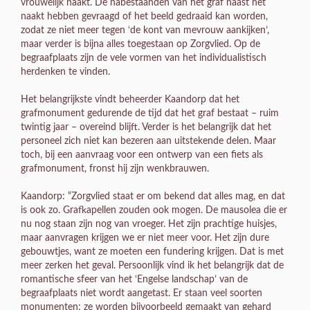
vrouwelijk naakt. De nabestaanden van het graf naast het
naakt hebben gevraagd of het beeld gedraaid kan worden,
zodat ze niet meer tegen ‘de kont van mevrouw aankijken’,
maar verder is bijna alles toegestaan op Zorgvlied. Op de
begraafplaats zijn de vele vormen van het individualistisch
herdenken te vinden.
Het belangrijkste vindt beheerder Kaandorp dat het
grafmonument gedurende de tijd dat het graf bestaat – ruim
twintig jaar – overeind blijft. Verder is het belangrijk dat het
personeel zich niet kan bezeren aan uitstekende delen. Maar
toch, bij een aanvraag voor een ontwerp van een fiets als
grafmonument, fronst hij zijn wenkbrauwen.
Kaandorp: “Zorgvlied staat er om bekend dat alles mag, en dat
is ook zo. Grafkapellen zouden ook mogen. De mausolea die er
nu nog staan zijn nog van vroeger. Het zijn prachtige huisjes,
maar aanvragen krijgen we er niet meer voor. Het zijn dure
gebouwtjes, want ze moeten een fundering krijgen. Dat is met
meer zerken het geval. Persoonlijk vind ik het belangrijk dat de
romantische sfeer van het ‘Engelse landschap’ van de
begraafplaats niet wordt aangetast. Er staan veel soorten
monumenten; ze worden bijvoorbeeld gemaakt van gehard