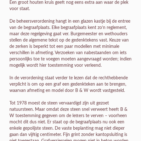
Een groot houten kruis geeft nog eens extra aan waar de plek
voor staat.
De beheersverordening hangt in een glazen kastje bij de entree
van de begraafplaats. Elke begraafplaats kent zo’n reglement,
maar deze regelgeving gaat ver. Burgemeester en wethouders
stellen de algemene tekst op de gedenktekens vast. Keuze van
de zerken is beperkt tot een paar modellen met minimale
verschillen in afmeting. Verzoeken van nabestaanden om iets
persoonlijks toe te voegen moeten aangevraagd worden; indien
mogelijk wordt hier toestemming voor verleend.
In de verordening staat verder te lezen dat de rechthebbende
verplicht is om op een graf een gedenkteken aan te brengen,
waarvan afmeting en model door B & W wordt vastgesteld.
Tot 1978 moest de steen vervaardigd zijn uit gezoet
natuursteen. Maar omdat deze steen snel verweert heeft B &
W toestemming gegeven om de letters te verven – voorheen
mocht dit dus niet. Er staat op de begraafplaats nu ook een
enkele gepolijste steen. De vaste beplanting mag niet dieper
gaan dan vijftig centimeter. Fijn grint zonder kantopsluiting is