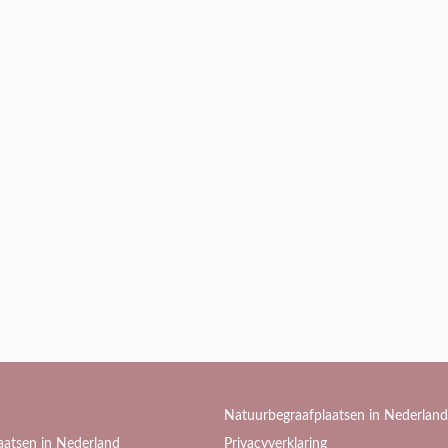
Natuurbegraafplaatsen in Nederland
aatsen in Nederland
Privacyverklaring