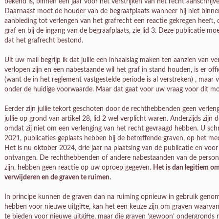
bekend is, binnen een jaar voor het verstrijken van het recht aanschrijve
Daarnaast moet de houder van de begraafplaats wanneer hij niet binn
aanbieding tot verlengen van het grafrecht een reactie gekregen heeft, d
graf en bij de ingang van de begraafplaats, zie lid 3. Deze publicatie mo
dat het grafrecht bestond.
Uit uw mail begrijp ik dat jullie een inhaalslag maken ten aanzien van v
verlopen zijn en een nabestaande wil het graf in stand houden, is er off
(want de in het reglement vastgestelde periode is al verstreken) , maar 
onder de huidige voorwaarde. Maar dat gaat voor uw vraag voor dit mom
Eerder zijn jullie tekort geschoten door de rechthebbenden geen verlen
jullie op grond van artikel 28, lid 2 wel verplicht waren. Anderzijds zi
omdat zij niet om een verlenging van het recht gevraagd hebben. U schrijft
2021, publicaties geplaats hebben bij de betreffende graven, op het me
Het is nu oktober 2024, drie jaar na plaatsing van de publicatie en voor
ontvangen. De rechthebbenden of andere nabestaanden van de personen
zijn, hebben geen reactie op uw oproep gegeven.
Het is dan legitiem o
verwijderen en de graven te ruimen.
In principe kunnen de graven dan na ruiming opnieuw in gebruik geno
hebben voor nieuwe uitgifte, kan het een keuze zijn om graven waarvan
te bieden voor nieuwe uitgifte, maar die graven ‘gewoon’ ondergronds met