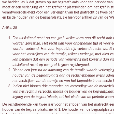
we hadden las ik dat graven op uw begraafplaats voor een periode van 
moet er een verlenging van het grafrecht plaatsvinden om het graf in 
verantwoordelijkheid voor een verlenging van het grafrecht bij twee par
en bij de houder van de begraafplaats, zie hiervoor artikel 28 van de We
Artikel 28
Een uitsluitend recht op een graf, welke vorm aan dit recht ook w
worden gevestigd. Het recht kan voor onbepaalde tijd of voor ee
worden verleend. Het voor bepaalde tijd verleende recht wordt 
voor het verstrijken van de termijn, telkens verlengd, met dien 
kan bepalen dat een periode van verlenging niet korter is dan vijf
uitsluitend recht op een graf is geen registergoed.
Binnen een jaar na de aanvang van de termijn waarin verlengin
houder van de begraafplaats aan de rechthebbende wiens adres 
het verstrijken van de termijn en van het bepaalde in het eerste l
Indien niet binnen drie maanden na verzending van de mededelin
van het recht is verzocht, maakt de houder van de begraafplaats
ingang van de begraafplaats, tot het einde van de periode waar
De rechthebbende kan twee jaar voor het aflopen van het grafrecht een
houder van de begraafplaats, zie lid 1. De houder van de begraafplaa