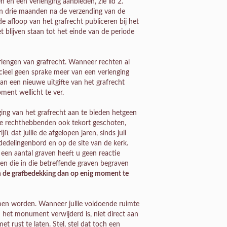
n en een verlenging aanbieden, zie lid 2.
en drie maanden na de verzending van de
e afloop van het grafrecht publiceren bij het
et blijven staan tot het einde van de periode
erlengen van grafrecht. Wanneer rechten al
icieel geen sprake meer van een verlenging
van een nieuwe uitgifte van het grafrecht
ent wellicht te ver.
ging van het grafrecht aan te bieden hetgeen
jn de rechthebbenden ook tekort geschoten,
 dat jullie de afgelopen jaren, sinds juli
dedelingenbord en op de site van de kerk.
 een aantal graven heeft u geen reactie
 die in die betreffende graven begraven
m de grafbedekking dan op enig moment te
men worden. Wanneer jullie voldoende ruimte
 het monument verwijderd is, niet direct aan
 rust te laten. Stel, stel dat toch een