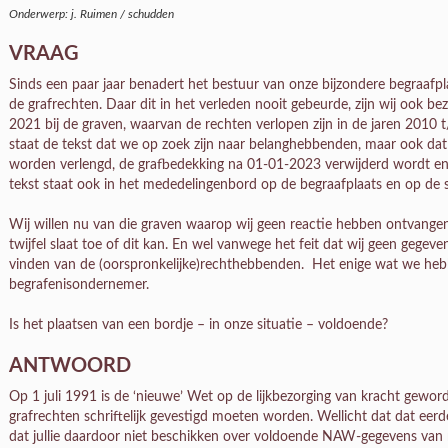
Onderwerp: j. Ruimen / schudden
VRAAG
Sinds een paar jaar benadert het bestuur van onze bijzondere begraafp
de grafrechten. Daar dit in het verleden nooit gebeurde, zijn wij ook bez
2021 bij de graven, waarvan de rechten verlopen zijn in de jaren 2010 
staat de tekst dat we op zoek zijn naar belanghebbenden, maar ook dat
worden verlengd, de grafbedekking na 01-01-2023 verwijderd wordt en
tekst staat ook in het mededelingenbord op de begraafplaats en op de s
Wij willen nu van die graven waarop wij geen reactie hebben ontvangen
twijfel slaat toe of dit kan. En wel vanwege het feit dat wij geen geg
vinden van de (oorspronkelijke)rechthebbenden. Het enige wat we hebb
begrafenisondernemer.
Is het plaatsen van een bordje – in onze situatie – voldoende?
ANTWOORD
Op 1 juli 1991 is de ‘nieuwe’ Wet op de lijkbezorging van kracht gewor
grafrechten schriftelijk gevestigd moeten worden. Wellicht dat dat eerde
dat jullie daardoor niet beschikken over voldoende NAW-gegevens van 