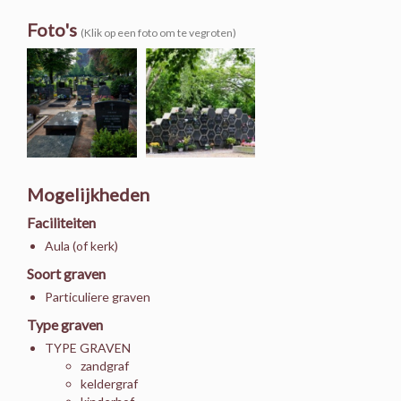
Foto's
(Klik op een foto om te vegroten)
Mogelijkheden
Faciliteiten
Aula (of kerk)
Soort graven
Particuliere graven
Type graven
TYPE GRAVEN
zandgraf
keldergraf