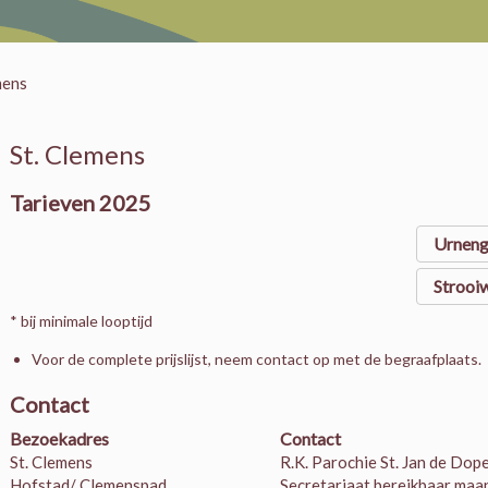
mens
St. Clemens
Tarieven 2025
Urneng
Strooi
* bij minimale looptijd
Voor de complete prijslijst, neem contact op met de begraafplaats.
Contact
Bezoekadres
Contact
St. Clemens
R.K. Parochie St. Jan de Dop
Hofstad/ Clemenspad
Secretariaat bereikbaar maa