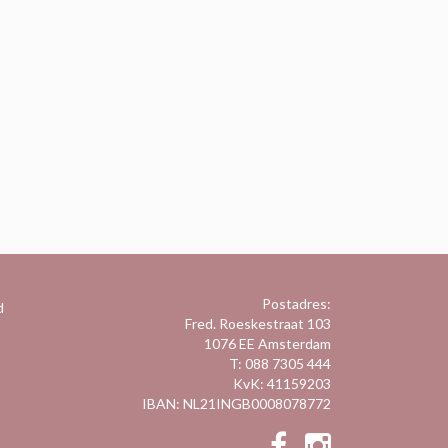
Postadres:
d
Fred. Roeskestraat 103
1076 EE Amsterdam
T: 088 7305 444
KvK: 41159203
IBAN: NL21INGB0008078772