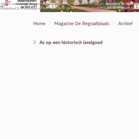
Steeds vaker kiezen mensen voor een laatste rustplaats in de natuur. Aanvankelijk ging da
Nederland B.V. Vanwege de kwetsbaarheid van bos, bodem en grondwater is er alleen plaats 
/
/
/
Home
Magazine De Begraafplaats
Archief
As op een historisch landgoed