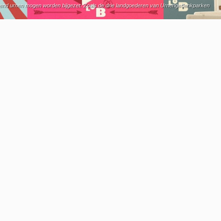
luitend urnen mogen worden bijgezet. Zoals de drie landgoederen van Urnengedenkparken