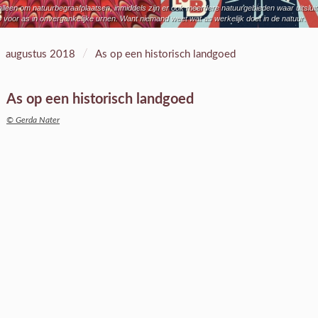
t alleen om natuurbegraafplaatsen, inmiddels zijn er ook meerdere natuurgebieden waar uits
voor as in onvergankelijke urnen. Want niemand weet wat as werkelijk doet in de natuur.
/
augustus 2018
As op een historisch landgoed
As op een historisch landgoed
© Gerda Nater