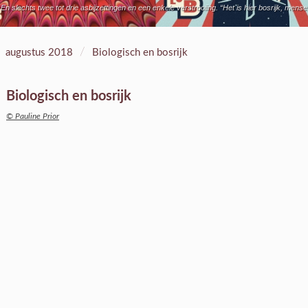
n slechts twee tot drie asbijzettingen en een enkele verstrooiing. “Het is hier bosrijk, mens
/
augustus 2018
Biologisch en bosrijk
Biologisch en bosrijk
© Pauline Prior