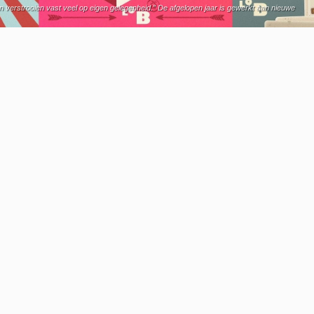
en verstrooien vast veel op eigen gelegenheid.” De afgelopen jaar is gewerkt aan nieuwe