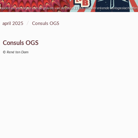
erhouden en verzorgen van de graven van de circa 13.000 officieel erkende oorlogsslachtoffe
/
april 2025
Consuls OGS
Consuls OGS
© René ten Dam