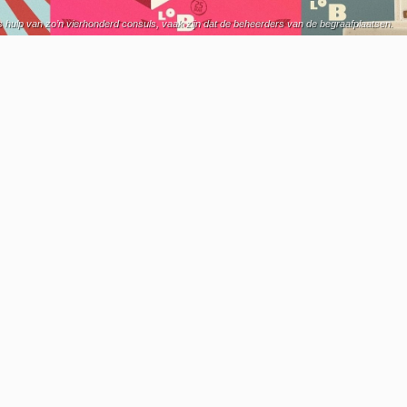
rs hulp van zo’n vierhonderd consuls, vaak zijn dat de beheerders van de begraafplaatsen.