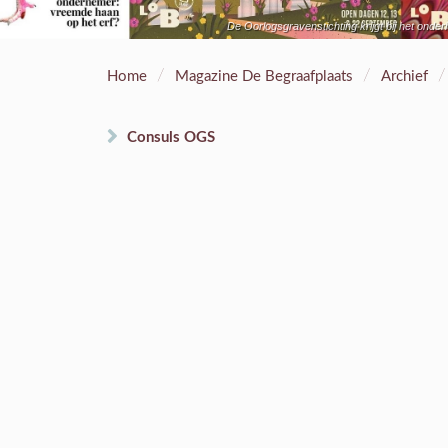
De Oorlogsgravenstichting krijgt bij het ond
/
/
/
Home
Magazine De Begraafplaats
Archief
Consuls OGS