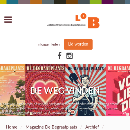
Lid worden
Inloggen leden
DE WEG VINDEN
Ondanks Google Maps en andere navigatiesystemen hebben wegwijzers nog steeds een
belangrijke rol om mensen naar hun plaats van bestemming te brengen. Hoe zorgen
begraafplaatsen voor een plek op de wegwijzers?
/
/
/
Home
Magazine De Begraafplaats
Archief