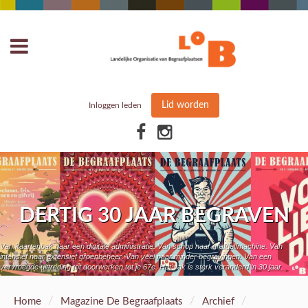
Lid worden
Inloggen leden
DERTIG 30 JAAR BEGRAVEN
Van kaartenbak naar een digitale administratie. Van schop naar grafdelfmachine. Van
intensief naar extensief groenbeheer. Van veel naar minder begravingen. Van een
vervroegde uittreding tot doorwerken tot je 67e. Het vak is sterk veranderd in 30 jaar.
/
/
/
Home
Magazine De Begraafplaats
Archief