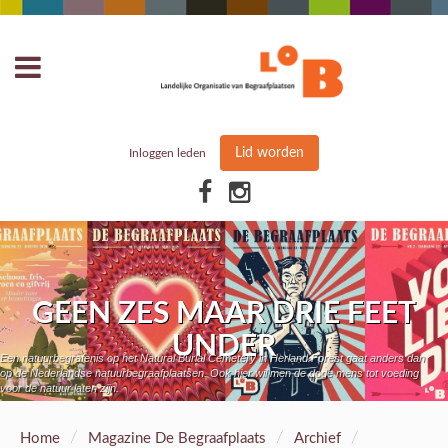
Lid worden
Inloggen leden
GEEN ZES MAAR DRIE FEET
UNDER
Een natuurbegrafenis op het Natural Burial Cemetery in Herland Forest gaat anders dan
op de Nederlandse natuurbegraafplaatsen. Ook hier wil men de dode mens tot voeding
voor de natuur laten zijn.
/
/
/
Home
Magazine De Begraafplaats
Archief