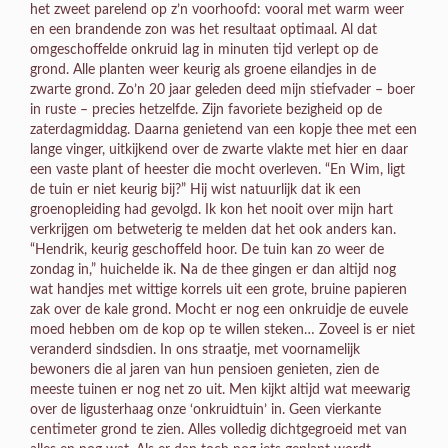
het zweet parelend op z’n voorhoofd: vooral met warm weer
en een brandende zon was het resultaat optimaal. Al dat
omgeschoffelde onkruid lag in minuten tijd verlept op de
grond. Alle planten weer keurig als groene eilandjes in de
zwarte grond. Zo’n 20 jaar geleden deed mijn stiefvader – boer
in ruste – precies hetzelfde. Zijn favoriete bezigheid op de
zaterdagmiddag. Daarna genietend van een kopje thee met een
lange vinger, uitkijkend over de zwarte vlakte met hier en daar
een vaste plant of heester die mocht overleven. “En Wim, ligt
de tuin er niet keurig bij?” Hij wist natuurlijk dat ik een
groenopleiding had gevolgd. Ik kon het nooit over mijn hart
verkrijgen om betweterig te melden dat het ook anders kan.
“Hendrik, keurig geschoffeld hoor. De tuin kan zo weer de
zondag in,” huichelde ik. Na de thee gingen er dan altijd nog
wat handjes met wittige korrels uit een grote, bruine papieren
zak over de kale grond. Mocht er nog een onkruidje de euvele
moed hebben om de kop op te willen steken… Zoveel is er niet
veranderd sindsdien. In ons straatje, met voornamelijk
bewoners die al jaren van hun pensioen genieten, zien de
meeste tuinen er nog net zo uit. Men kijkt altijd wat meewarig
over de ligusterhaag onze ‘onkruidtuin’ in. Geen vierkante
centimeter grond te zien. Alles volledig dichtgegroeid met van