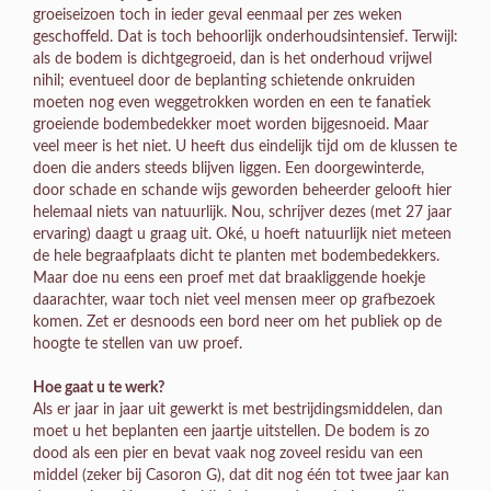
groeiseizoen toch in ieder geval eenmaal per zes weken
geschoffeld. Dat is toch behoorlijk onderhoudsintensief. Terwijl:
als de bodem is dichtgegroeid, dan is het onderhoud vrijwel
nihil; eventueel door de beplanting schietende onkruiden
moeten nog even weggetrokken worden en een te fanatiek
groeiende bodembedekker moet worden bijgesnoeid. Maar
veel meer is het niet. U heeft dus eindelijk tijd om de klussen te
doen die anders steeds blijven liggen. Een doorgewinterde,
door schade en schande wijs geworden beheerder gelooft hier
helemaal niets van natuurlijk. Nou, schrijver dezes (met 27 jaar
ervaring) daagt u graag uit. Oké, u hoeft natuurlijk niet meteen
de hele begraafplaats dicht te planten met bodembedekkers.
Maar doe nu eens een proef met dat braakliggende hoekje
daarachter, waar toch niet veel mensen meer op grafbezoek
komen. Zet er desnoods een bord neer om het publiek op de
hoogte te stellen van uw proef.
Hoe gaat u te werk?
Als er jaar in jaar uit gewerkt is met bestrijdingsmiddelen, dan
moet u het beplanten een jaartje uitstellen. De bodem is zo
dood als een pier en bevat vaak nog zoveel residu van een
middel (zeker bij Casoron G), dat dit nog één tot twee jaar kan