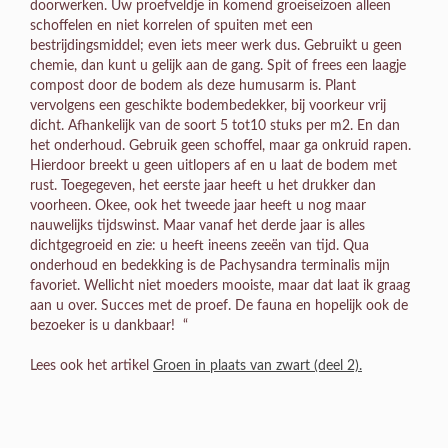
doorwerken. Uw proefveldje in komend groeiseizoen alleen
schoffelen en niet korrelen of spuiten met een
bestrijdingsmiddel; even iets meer werk dus. Gebruikt u geen
chemie, dan kunt u gelijk aan de gang. Spit of frees een laagje
compost door de bodem als deze humusarm is. Plant
vervolgens een geschikte bodembedekker, bij voorkeur vrij
dicht. Afhankelijk van de soort 5 tot10 stuks per m2. En dan
het onderhoud. Gebruik geen schoffel, maar ga onkruid rapen.
Hierdoor breekt u geen uitlopers af en u laat de bodem met
rust. Toegegeven, het eerste jaar heeft u het drukker dan
voorheen. Okee, ook het tweede jaar heeft u nog maar
nauwelijks tijdswinst. Maar vanaf het derde jaar is alles
dichtgegroeid en zie: u heeft ineens zeeën van tijd. Qua
onderhoud en bedekking is de Pachysandra terminalis mijn
favoriet. Wellicht niet moeders mooiste, maar dat laat ik graag
aan u over. Succes met de proef. De fauna en hopelijk ook de
bezoeker is u dankbaar! “
Lees ook het artikel
Groen in plaats van zwart (deel 2).