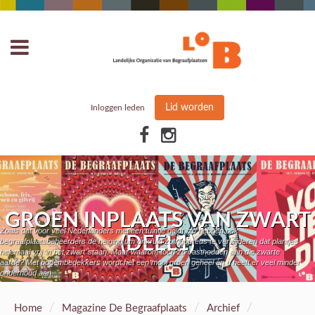
Lid worden
Inloggen leden
GROEN INPLAATS VAN ZWART
Zoals dat voor veel Nederlanders met een tuintje geldt, zo hebben ook
(DEEL1)
begraafplaatsbeheerders de neiging om onkruid zo rigoureus te verwijderen dat plantjes
helemaal vrij ‘in het zwart’ staan. Maar waarom toch zo vasthouden aan die zwarte
aarde? Met bodembedekkers wordt het een mooi groen geheel én u heeft er veel minder
onderhoud aan.
/
/
/
Home
Magazine De Begraafplaats
Archief