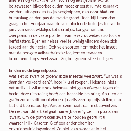
alles en nog wat. Als er dan toch nog iets geplant wordt,
bolgewassen bijvoorbeeld, dan moet er eerst ruimte gemaakt
worden; uitlopers en takjes wegknippen, dan door blad- en
humuslaag en dan pas de zwarte grond. Toch kijkt men dan
graag in het voorjaar naar de vele bloeiende bolletjes tot ver in
juni: van sneeuwklokjes tot sieruitjes. Langzamerhand
overgaand in de vaste planten; van lievevrouwebedstro tot de
herfstasters. Bijen en helaas veel te weinig vlinders doen zich
tegoed aan de nectar. Ook vele soorten hommels; het insect
met de hoogste aaibaarheidsfactor, komen tevreden
brommend langs. Veel zwart. Zo, het groene sfeertje is gezet.
En dan nu de begraafplaats
Wat ziet u: zwart of groen? Ik zie meestal veel zwart. “En wat is
daar dan verkeerd aan?”, hoor ik u al roepen. Helemaal niets
natuurlijk. Ik wil me ook helemaal niet gaan afzetten tegen dit
beeld; deze uitstraling heeft een bepaalde bekoring. Als u en de
grafbezoekers dit mooi vinden, ja zelfs zeer op prijs stellen, dan
laat u dit zo natuurlijk. Verder lezen heeft dan niet zoveel zin.
De rest van dit artikel gaat namelijk over ‘groen’ in plaats van
‘zwart’. Om de grafvakken zwart te houden gebruikt u
waarschijnlijk Casoron G of een ander chemisch
onkruidbestrijdingsmiddel. Zo niet, dan wordt er in het